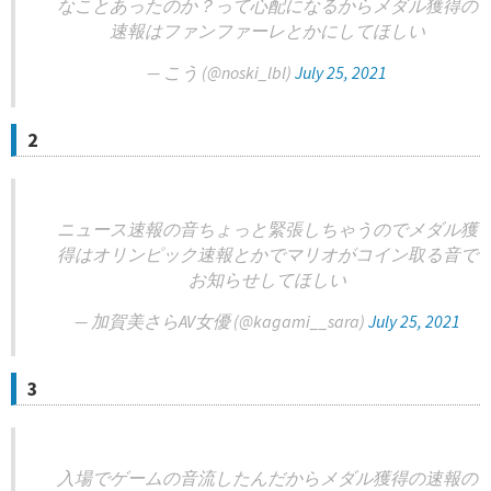
なことあったのか？って心配になるからメダル獲得の
速報はファンファーレとかにしてほしい
— こう (@noski_lbl)
July 25, 2021
2
ニュース速報の音ちょっと緊張しちゃうのでメダル獲
得はオリンピック速報とかでマリオがコイン取る音で
お知らせしてほしい
— 加賀美さらAV女優 (@kagami__sara)
July 25, 2021
3
入場でゲームの音流したんだからメダル獲得の速報の