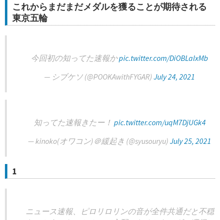
これからまだまだメダルを獲ることが期待される
東京五輪
今回初の知ってた速報か
pic.twitter.com/DiOBLaIxMb
— シブケソ (@POOKAwithFYGAR)
July 24, 2021
知ってた速報きたー！
pic.twitter.com/uqM7DjUGk4
— kinoko(オワコン)＠緩起き (@syusouryu)
July 25, 2021
1
ニュース速報、ピロリロリンの音が全件共通だと不穏