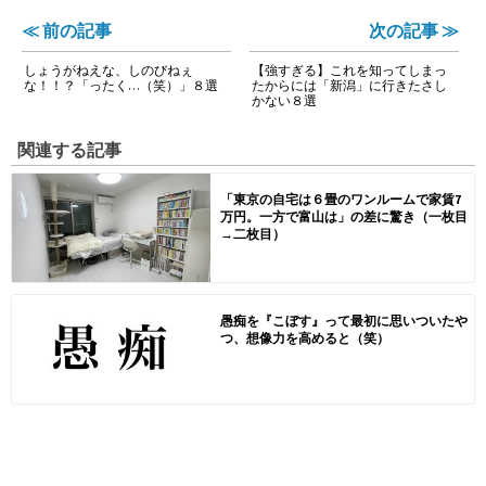
≪ 前の記事
次の記事 ≫
しょうがねえな、しのびねぇ
【強すぎる】これを知ってしまっ
な！！？「ったく…（笑）」８選
たからには「新潟」に行きたさし
かない８選
関連する記事
「東京の自宅は６畳のワンルームで家賃7
万円。一方で富山は」の差に驚き（一枚目
→二枚目）
愚痴を『こぼす』って最初に思いついたや
つ、想像力を高めると（笑）