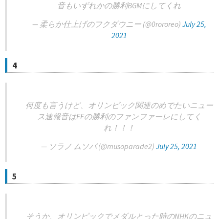
音もいずれかの勝利BGMにしてくれ
— 柔らか仕上げのフクダウニー (@0rororeo)
July 25,
2021
4
何度も言うけど、オリンピック関連のめでたいニュー
ス速報音はFFの勝利のファンファーレにしてく
れ！！！
— ソラノ ムソパ (@musoparade2)
July 25, 2021
5
そうか、オリンピックでメダルとった時のNHKのニュ