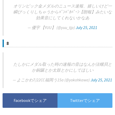
オリンピック金メダルのニュース速報、嬉しいけど一
瞬びっくりしちゃうからﾊﾟﾝﾊﾟｶﾊﾟｰﾝ【朗報】みたいな
効果音にしてくれないかなあ
— 優宇 【YUU】 (@yuu_tjp)
July 25, 2021
8
たしかにメダル取った時の速報の音はなんか法螺貝と
か銅鑼とか太鼓とかにしてほしい
— よこかわ7/22CC福岡う15a (@yokohkawa)
July 25, 2021
Facebookでシェア
Twitterでシェア