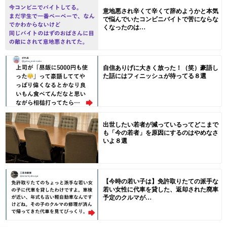
意地悪され辛くて辛くて辞めようかと本気
で悩んでいたコンビニバイトで苦にならな
くなったのは…
自信ありげに大きく放った！（笑）豪語し
た話にはフィニッシュが待ってる８選
出世したい若者が減っているってどこまで
も「今の若者」を原因にするのはやめなさ
いよ８選
【今時の若い子は】免許取りたての派手な
若い女性に代車を貸した、返却された廃車
予定のクルマが…