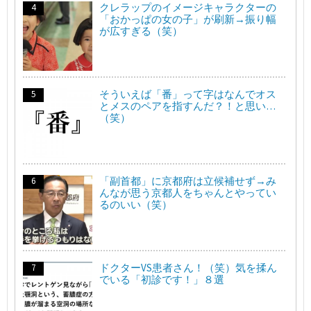
クレラップのイメージキャラクターの
「おかっぱの女の子」が刷新→振り幅
が広すぎる（笑）
そういえば「番」って字はなんでオス
とメスのペアを指すんだ？！と思い…
（笑）
「副首都」に京都府は立候補せず→み
んなが思う京都人をちゃんとやってい
るのいい（笑）
ドクターVS患者さん！（笑）気を揉ん
でいる「初診です！」８選