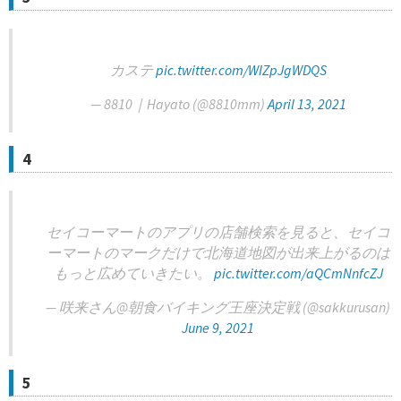
カステ
pic.twitter.com/WIZpJgWDQS
— 8810｜Hayato (@8810mm)
April 13, 2021
4
セイコーマートのアプリの店舗検索を見ると、セイコ
ーマートのマークだけで北海道地図が出来上がるのは
もっと広めていきたい。
pic.twitter.com/aQCmNnfcZJ
— 咲来さん@朝食バイキング王座決定戦 (@sakkurusan)
June 9, 2021
5