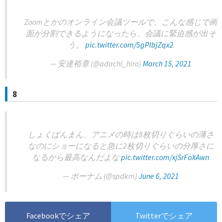
Zoomとかのオンライン会議ツールで、こんな感じで画
面が分割できるようになったら、会議に緊迫感が出そ
う。
pic.twitter.com/5gPIbjZqx2
— 安達裕章 (@adachi_hiro)
March 15, 2021
8
しょくぱんまん、アニメの時は8枚切りぐらいの薄さ
なのにショーになると急に2枚切りぐらいの分厚さに
なるから最高なんだよな
pic.twitter.com/xjSrFoXAwn
— ボーナム (@spdkm)
June 6, 2021
Facebookでシェア
Twitterでシェア