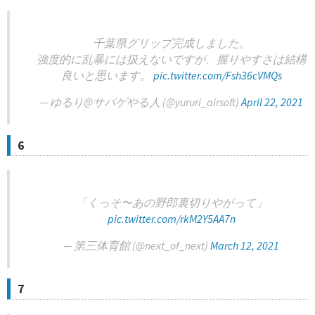
千葉県グリップ完成しました。
強度的に乱暴には扱えないですが、握りやすさは結構
良いと思います。
pic.twitter.com/Fsh36cVMQs
— ゆるり@サバゲやる人 (@yururi_airsoft)
April 22, 2021
6
「くっそ〜あの野郎裏切りやがって」
pic.twitter.com/rkM2Y5AA7n
— 第三体育館 (@next_of_next)
March 12, 2021
7