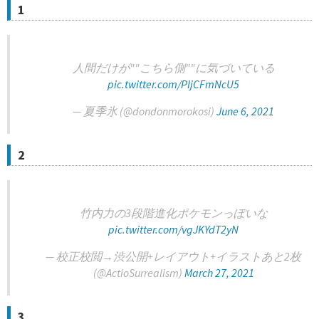
1
人間だけが""こちら側""に気づいている
pic.twitter.com/PljCFmNcU5
— 夏季氷 (@dondonmorokosi)
June 6, 2021
2
竹内力の3段階進化ポケモンっぽいな
pic.twitter.com/vgJKYdT2yN
— 校正校閲→渋公開+レイアウト+イラストあと2枚
(@ActioSurrealism)
March 27, 2021
3