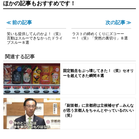
ほかの記事もおすすめです！
≪ 前の記事
次の記事 ≫
笑いも提供してんのかよ！（笑）
ラストの締めくくりにズコーー
言動はスルーできなかったドライ
ー！（笑）「突然の裏切り」８選
ブスルー８選
関連する記事
固定観念をぶっ壊してきた！（笑）セオリ
ーを超えてきた瞬間８選
「副首都」に京都府は立候補せず→みんな
が思う京都人をちゃんとやっているのいい
（笑）