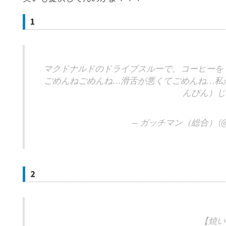
1
マクドナルドのドライブスルーで、コーヒーを
ごめんねごめんね…滑舌が悪くてごめんね…私
んぴん）じ
— ガッチマン（総合） (@Ga
2
【焼い