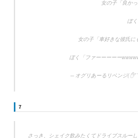
女の子「良かっ
ぼく
女の子「車好きな彼氏にも見
ぼく「ファーーーーーwwww
— オグリあーるリベンジ( ✋˘ ˘ ) (
7
さっき、シェイク飲みたくてドライブスルーし