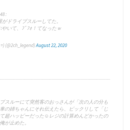
48 :
屋がドライブスルーしてた。
やいて、ﾌﾞﾌｫ！てなったｗ
@2ch_legend)
August 22, 2020
ブスルーにて突然客のおっさんが「次の人の分も
車の姉ちゃんにそれ伝えたら、ビックリして「じ
て超ハッピーだった☺️レジの計算めんどかったの
俺が止めた。