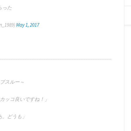
らった
nn_1989)
May 1, 2017
ブスルー～
カッコ良いですね！」
あ、どうも」