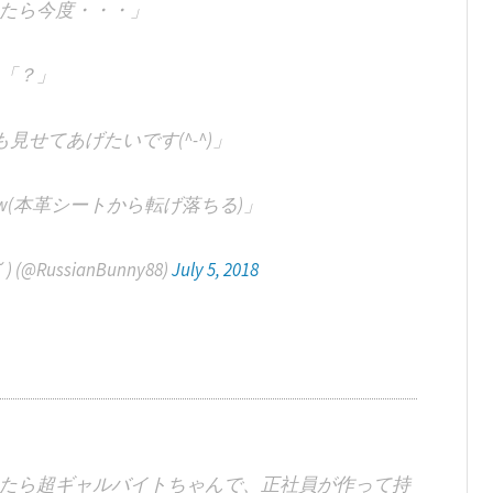
たら今度・・・」
「？」
せてあげたいです(^-^)」
w(本革シートから転げ落ちる)」
@RussianBunny88)
July 5, 2018
たら超ギャルバイトちゃんで、正社員が作って持