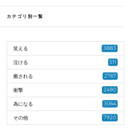
カテゴリ別一覧
笑える
3883
泣ける
511
癒される
2767
衝撃
2490
為になる
3064
その他
7920