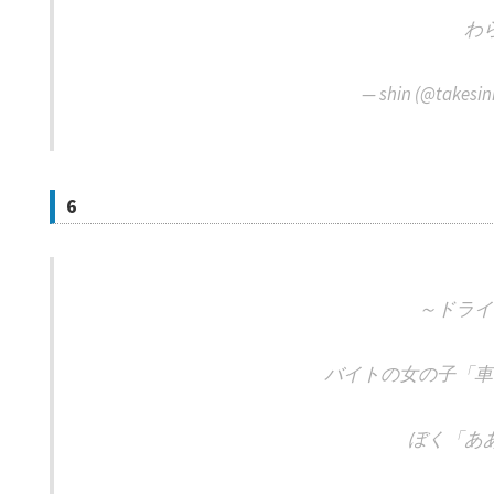
わ
— shin (@takesi
6
～ドライ
バイトの女の子「車
ぼく「あ