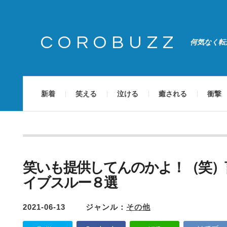
COROBUZZ
何気なく転
新着
笑える
泣ける
癒される
衝撃
笑いも提供してんのかよ！（笑）
イブスルー８選
2021-06-13
ジャンル：
その他