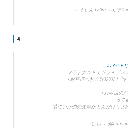
— すぃんや (Frasco) (@Shin
4
#バイト
マ〇ドナルドでドライブス
｢お客様のお会計3200円で
｢お客様のお
って
隣にいた他の先輩がどんだけしょ
— し ぃ ナ (@naaaaa