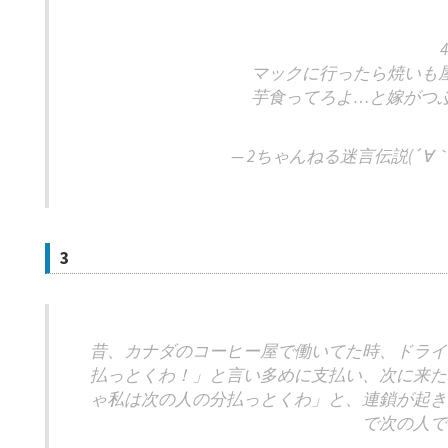
4
マックに行ったら焼いも
芋食ってろよ…と嫁がつぶ
— 2ちゃんねる迷言伝説(´∀｀=) (
3
昔、カナダのコーヒー屋で働いてた時、ドライ
払っとくわ！」と言い多めに支払い、次に来た
ゃ私は次の人の分払っとくわ」と、連鎖が起き
で次の人で