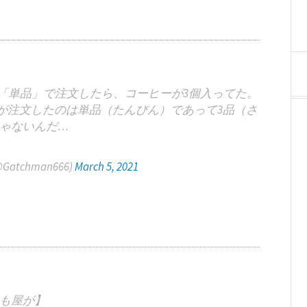
「単品」で注文したら、コーヒーが3個入ってた。
が注文したのは単品（たんぴん）であって3品（さ
ゃないんだ…
tchman666)
March 5, 2021
も屋が】