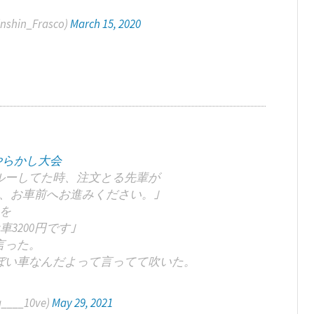
shin_Frasco)
March 15, 2020
やらかし大会
ルーしてた時、注文とる先輩が
す、お車前へお進みください。｣
を
車3200円です｣
言った。
ぼい車なんだよって言ってて吹いた。
____10ve)
May 29, 2021