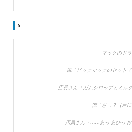
5
マックのドラ
俺「ビックマックのセットで
店員さん「ガムシロップとミルク
俺「ざっ？（声に
店員さん「……あっ あひっ お