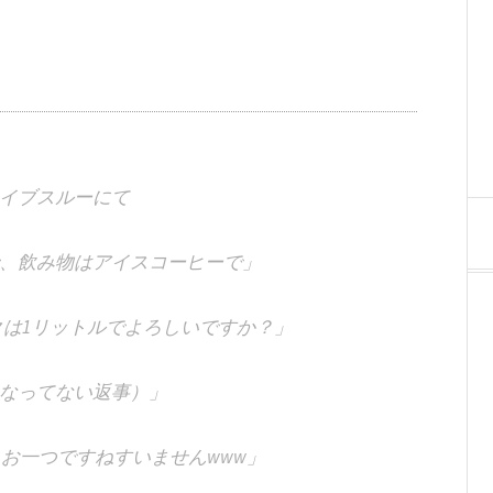
イブスルーにて
、飲み物はアイスコーヒーで」
は1リットルでよろしいですか？」
なってない返事）」
 お一つですねすいませんwww」