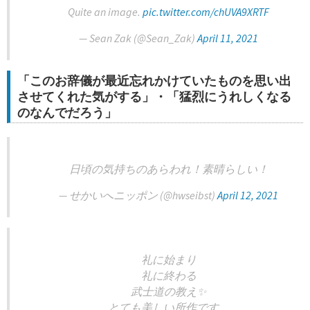
Quite an image.
pic.twitter.com/chUVA9XRTF
— Sean Zak (@Sean_Zak)
April 11, 2021
「このお辞儀が最近忘れかけていたものを思い出
させてくれた気がする」・「猛烈にうれしくなる
のなんでだろう」
日頃の気持ちのあらわれ！素晴らしい！
— せかいへニッポン (@hwseibst)
April 12, 2021
礼に始まり
礼に終わる
武士道の教え✨
とても美しい所作です。