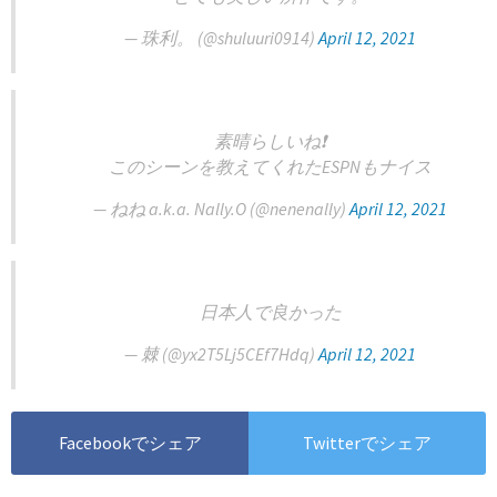
— 珠利。 (@shuluuri0914)
April 12, 2021
素晴らしいね❗️
このシーンを教えてくれたESPNもナイス
— ねね a.k.a. Nally.O (@nenenally)
April 12, 2021
日本人で良かった
— 棘 (@yx2T5Lj5CEf7Hdq)
April 12, 2021
Facebookでシェア
Twitterでシェア