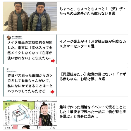
ちょっと、ちょっとちょっと！（笑）ザ・
たっちの出来事がAIも敵わない９選
イメージ爆上がり！お客様目線が完璧なカ
スタマーセンター８選
【同盟組みたい】敵意の目はない！「ぐず
る赤ちゃん、お助け隊」８選
趣味で作った指輪をイベントで売ることに
した！最後まで残った一品に「物が持ち主
を選ぶ」と骨身に染み...