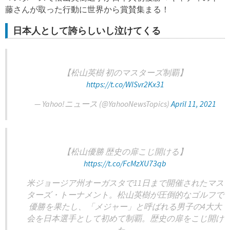
藤さんが取った行動に世界から賞賛集まる！
日本人として誇らしいし泣けてくる
【松山英樹 初のマスターズ制覇】
https://t.co/WISvr2Kx31
— Yahoo!ニュース (@YahooNewsTopics)
April 11, 2021
【松山優勝 歴史の扉こじ開ける】
https://t.co/FcMzXU73qb
米ジョージア州オーガスタで11日まで開催されたマス
ターズ・トーナメント。松山英樹が圧倒的なゴルフで
優勝を果たし、「メジャー」と呼ばれる男子の4大大
会を日本選手として初めて制覇。歴史の扉をこじ開け