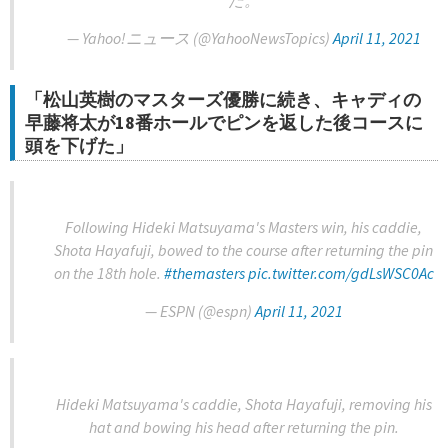
た。
— Yahoo!ニュース (@YahooNewsTopics)
April 11, 2021
「松山英樹のマスターズ優勝に続き、キャディの
早藤将太が18番ホールでピンを返した後コースに
頭を下げた」
Following Hideki Matsuyama's Masters win, his caddie,
Shota Hayafuji, bowed to the course after returning the pin
on the 18th hole.
#themasters
pic.twitter.com/gdLsWSC0Ac
— ESPN (@espn)
April 11, 2021
Hideki Matsuyama's caddie, Shota Hayafuji, removing his
hat and bowing his head after returning the pin.