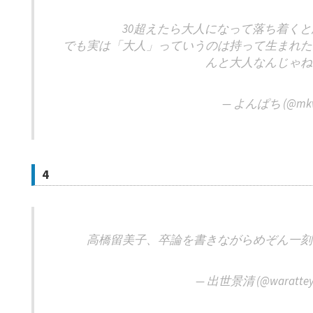
30超えたら大人になって落ち着く
でも実は「大人」っていうのは持って生まれた
んと大人なんじゃね
— よんぱち (@mkw
4
高橋留美子、卒論を書きながらめぞん一刻
— 出世景清 (@warattey