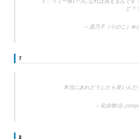
ト」って一体いつになれば買えるんです？
ど？
— 凛乃子（りのこ）❄️ (@r
7
本当にあれどうしたら良いんだ
— 化合物 (@_compo
8