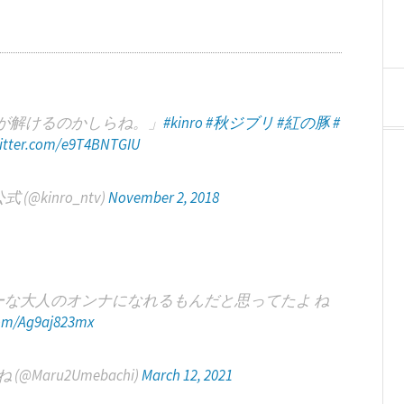
が解けるのかしらね。」
#kinro
#秋ジブリ
#紅の豚
#
witter.com/e9T4BNTGIU
@kinro_ntv)
November 2, 2018
ーな大人のオンナになれるもんだと思ってたよ ね
com/Ag9aj823mx
 (@Maru2Umebachi)
March 12, 2021