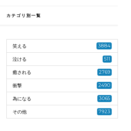
カテゴリ別一覧
笑える
3884
泣ける
511
癒される
2769
衝撃
2490
為になる
3065
その他
7923