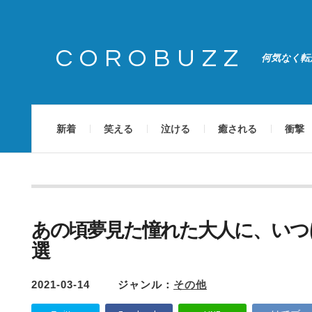
COROBUZZ
何気なく転
新着
笑える
泣ける
癒される
衝撃
あの頃夢見た憧れた大人に、いつ
選
2021-03-14
ジャンル：
その他