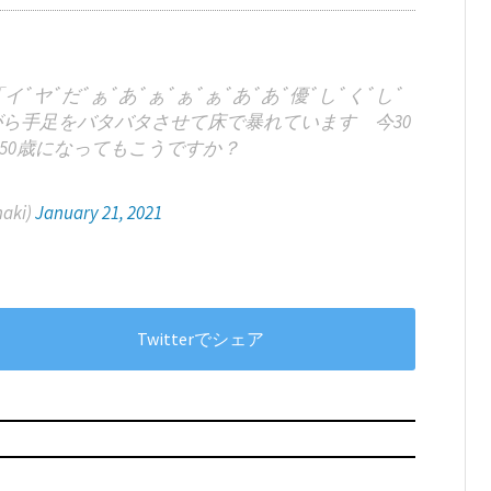
ﾞだﾞぁﾞあﾞぁﾞぁﾞぁﾞあﾞあﾞ優ﾞしﾞくﾞしﾞ
ながら手足をバタバタさせて床で暴れています 今30
50歳になってもこうですか？
aki)
January 21, 2021
Twitterでシェア