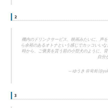
2
機内のドリンクサービス、映画みたいに、声を
ら余裕のあるオトナという感じでカッコいいな
時から、ご褒美を貰う前の小型犬のように、背
自分
— ゆうき 유욱희 (@yuki7
3