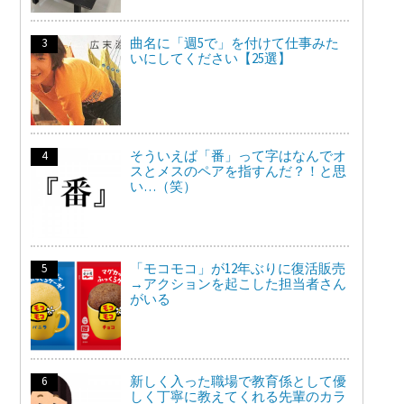
曲名に「週5で」を付けて仕事みた
いにしてください【25選】
そういえば「番」って字はなんでオ
スとメスのペアを指すんだ？！と思
い…（笑）
「モコモコ」が12年ぶりに復活販売
→アクションを起こした担当者さん
がいる
新しく入った職場で教育係として優
しく丁寧に教えてくれる先輩のカラ