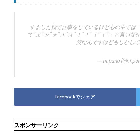
すました顔で仕事をしているけど心の中では「イﾞヤ
てﾞよﾞぉﾞォﾞオﾞオﾞ！ﾞ！ﾞ！ﾞ！ﾞ」と言い
歳なんですけどもしかして
— nnpana (@nnpan
Facebookでシェア
スポンサーリンク