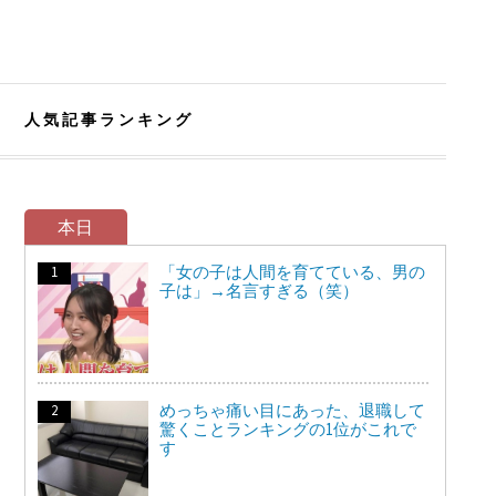
人気記事ランキング
本日
「女の子は人間を育てている、男の
子は」→名言すぎる（笑）
めっちゃ痛い目にあった、退職して
驚くことランキングの1位がこれで
す