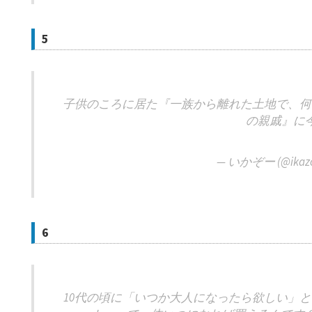
5
子供のころに居た『一族から離れた土地で、何
の親戚』に
— いかぞー (@ikaz
6
10代の頃に「いつか大人になったら欲しい」と