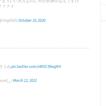
もういい大人なのに今日全身GUなんですけ
？？？？
ing6565)
October 10, 2020
ろうね
pic.twitter.com/oWOC39wgKH
und__)
March 12, 2021