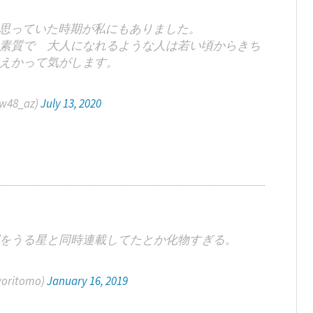
と思っていた時期が私にもありました。
素質で 大人になれるような人は若い頃からきち
えかって気がします。
48_az)
July 13, 2020
をうる星と同時連載してたとか化物すぎる。
oritomo)
January 16, 2019