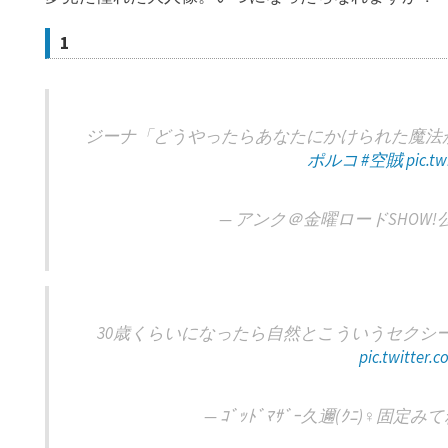
1
ジーナ「どうやったらあなたにかけられた魔法
ポルコ
#空賊
pic.t
— アンク＠金曜ロードSHOW!公式 (
30歳くらいになったら自然とこういうセクシ
pic.twitter.
— ｺﾞｯﾄﾞﾏｻﾞｰ久邇(ｸﾆ)‍♀️固定みてね