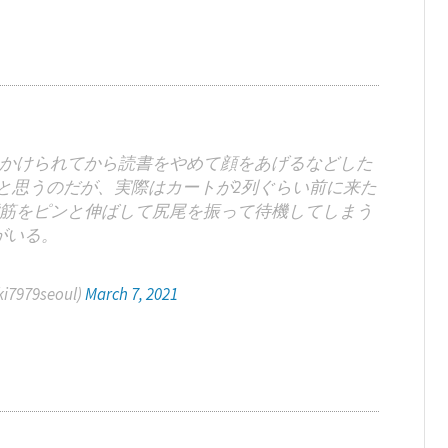
かけられてから読書をやめて顔をあげるなどした
と思うのだが、実際はカートが2列ぐらい前に来た
筋をピンと伸ばして尻尾を振って待機してしまう
がいる。
979seoul)
March 7, 2021