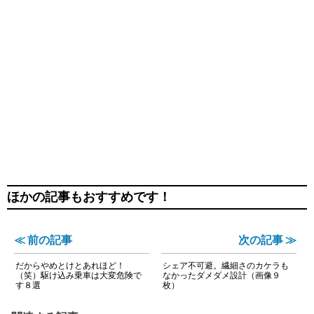
ほかの記事もおすすめです！
≪ 前の記事
次の記事 ≫
だからやめとけとあれほど！
シェア不可避。繊細さのカケラも
（笑）駆け込み乗車は大変危険で
なかったダメダメ設計（画像９
す８選
枚）