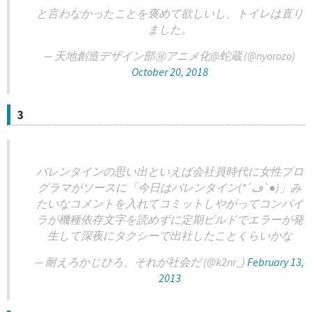
と言わなかったことを褒めて欲しいし、トイレは直り
ました。
— 天地創造デザイン部㊗️アニメ化@蛇蔵 (@nyorozo)
October 20, 2018
3
バレンタインの思い出といえば会社員時代に女性プロ
グラマがソースに「今日はバレンタイン(*´ڡ`●)」み
たいなコメントを入れてコミットしやがってコンパイ
ラが機種依存文字を読めずに定期ビルドでエラーが発
生して深夜にタクシーで出社したことくらいかな
— 耐えろかじひろ、それが社会だ (@k2nr_)
February 13,
2013