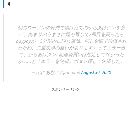
4
朝のローソンの軒先で揚げたてのからあげクンを食
い、あまりのうまさに踵を返して2個目を買ったら
paypayが「5分以内に同じ店舗、同じ金額で決済され
たため、二重決済の疑いがあります」ってエラー出
て、からあげクン2個連続買いは想定してなかった
か……と「エラーを無視」ボタン押して決済した。
— ぷにあなご (@ana5ni)
August 30, 2020
スポンサーリンク