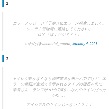
1
エラーメッセージ「予期せぬエラーが発生しました。
システム管理者に連絡してください」
ぼく「ぼくだが？？？」
— いわた (@wonderful_panda)
January 4, 2021
2
トイレが動かなくなり修理業者が来たんですけど、エ
ラーの種類が点滅で表示されるタイプの便座を前に、
業者さん「ランプが五回点滅か…なんのサインだった
かな…」
アイシテルのサインじゃない！？！！