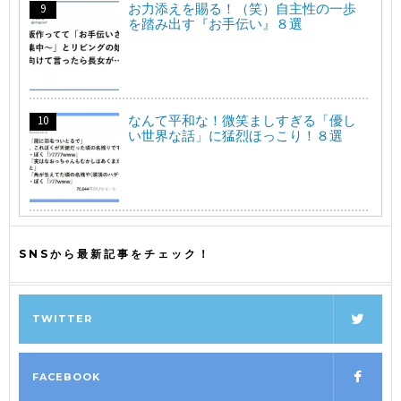
お力添えを賜る！（笑）自主性の一歩
を踏み出す『お手伝い』８選
なんて平和な！微笑ましすぎる「優し
い世界な話」に猛烈ほっこり！８選
SNSから最新記事をチェック！
TWITTER
FACEBOOK