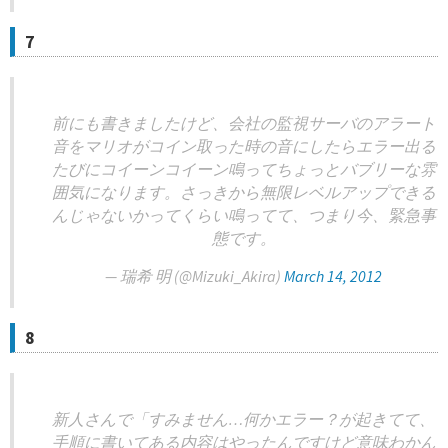
7
前にも書きましたけど、会社の監視サーバのアラート
音をマリオがコイン取った時の音にしたらエラー出る
たびにコイーンコイーン鳴ってちょっとバブリーな雰
囲気になります。さっきから無限レベルアップできる
んじゃないかってくらい鳴ってて、つまり今、緊急事
態です。
— 瑞希 明 (@Mizuki_Akira)
March 14, 2012
8
新人さんで「すみません…何かエラー？が起きてて、
手順に書いてある内容はやったんですけど意味わかん