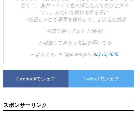
なくて、あれー？って色々試したんですけどダメ
で…」みたいな報告をする子に
「感想じゃなく事実を報告して」と伝えた結果
「今ぼく困ってます！(事実)」
と報告してきたって話を聞いてる
— よんてんごP (@yontengoP)
July 15, 2020
Facebookでシェア
Twitterでシェア
スポンサーリンク