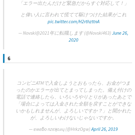
「エラー出たんだけど緊急だからすぐ対応して！」
と偉い人に言われて慌てて駆けつけた結果がこれ
pic.twitter.com/H2rthzttnA
— Novski@2021年に転職します (@Novski463)
June 26,
2020
6
コンビニATMで入金しようとおもったら、お金がつま
ったのかエラーが出てとまってしまった。備え付けの
電話で連絡したら、いろいろやりとりがあったあとで
「場合によっては入金された全額を戻すことができな
いかもしれませんが、よろしいですか？」と聞かれた
が、よろしいわけないじゃないですか。
— ɐʍɐƃo nzɐʞoɹıɥ (@HrkzOgw)
April 26, 2019