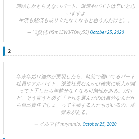
時給しかもらえないパート、派遣やバイトは辛いと思
いますよ
生活も経済も成り立たなくなると思うんだけど。。
— ˚༅͙̥̇༊ (@Yf9m15VKV7Owy55)
October 25, 2020
2
年末年始17連休が実現したら、時給で働いてるパート
社員やアルバイト、派遣社員なんかは確実に収入が減
って下手したら年越せなくなる可能性がある。だけ
ど、そう言うと必ず「それを選んだのは自分なんだか
ら自己責任でしょ」って主張する人たちがいるの、地
獄みがある。
— イルマ (@mrymmio)
October 25, 2020