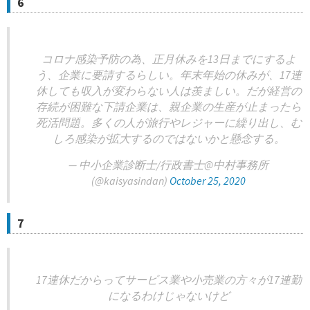
6
コロナ感染予防の為、正月休みを13日までにするよ
う、企業に要請するらしい。年末年始の休みが、17連
休しても収入が変わらない人は羨ましい。だが経営の
存続が困難な下請企業は、親企業の生産が止まったら
死活問題。多くの人が旅行やレジャーに繰り出し、む
しろ感染が拡大するのではないかと懸念する。
— 中小企業診断士/行政書士@中村事務所
(@kaisyasindan)
October 25, 2020
7
17連休だからってサービス業や小売業の方々が17連勤
になるわけじゃないけど