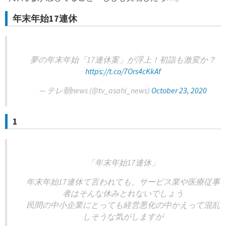
年末年始17連休
夢の年末年始「17連休案」が浮上！初詣も激変か？
https://t.co/7Ors4cKkAf
— テレ朝news (@tv_asahi_news)
October 23, 2020
1
「年末年始17連休」
年末年始17連休て言われても、サービス業や医療従事
者はそんな休みとれないでしょう
民間の中小企業にとっても経営悪化の中かえって混乱
しそうな気がしますが