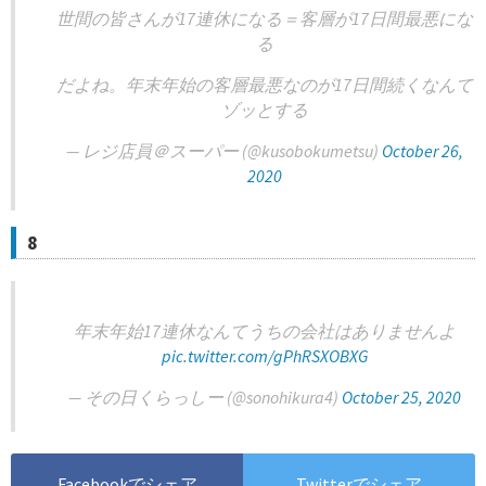
世間の皆さんが17連休になる＝客層が17日間最悪にな
る
だよね。年末年始の客層最悪なのが17日間続くなんて
ゾッとする
— レジ店員＠スーパー (@kusobokumetsu)
October 26,
2020
8
年末年始17連休なんてうちの会社はありませんよ
pic.twitter.com/gPhRSXOBXG
— その日くらっしー (@sonohikura4)
October 25, 2020
Facebookでシェア
Twitterでシェア