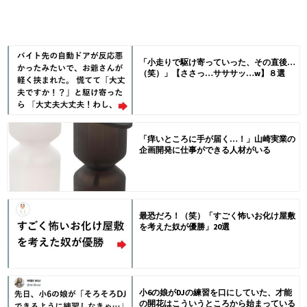
「小走りで駆け寄っていった、その直後…
（笑）」【ささっ…サササッ…w】８選
「痒いところに手が届く…！」山崎実業の
企画開発に仕事ができる人材がいる
最恐だろ！（笑）「すごく怖いお化け屋敷
を考えた奴が優勝」20選
小6の娘がDJの練習を口にしていた、才能
の開花はこういうところから始まっている