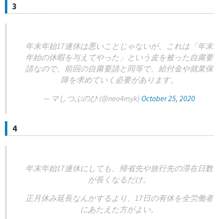
3
年末年始17連休は悪いことじゃないが、これは「年末
年始の休暇を与えてやった」という皮を被った自粛要
請なので、前回の自粛要請と同等で、給付金や就業保
障を求めていく必要があります。
— マしつぶのひ (@neo4myk)
October 25, 2020
4
年末年始17連休にしても、帰省先や旅行先の滞在日数
が長くなるだけ。
正月休み延長なんかするより、17日の有休を全労働者
にあたえた方がよい。