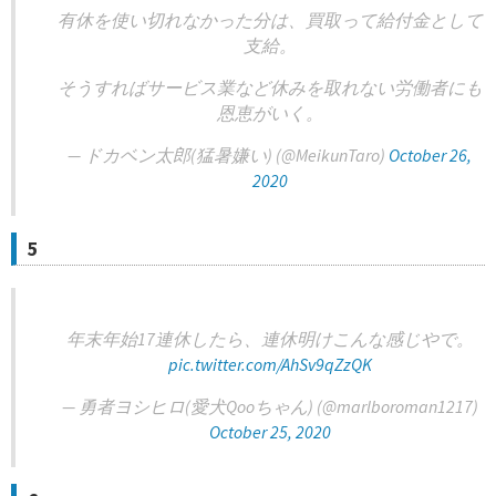
有休を使い切れなかった分は、買取って給付金として
支給。
そうすればサービス業など休みを取れない労働者にも
恩恵がいく。
— ドカベン太郎(猛暑嫌い) (@MeikunTaro)
October 26,
2020
5
年末年始17連休したら、連休明けこんな感じやで。
pic.twitter.com/AhSv9qZzQK
— 勇者ヨシヒロ(愛犬Qooちゃん) (@marlboroman1217)
October 25, 2020