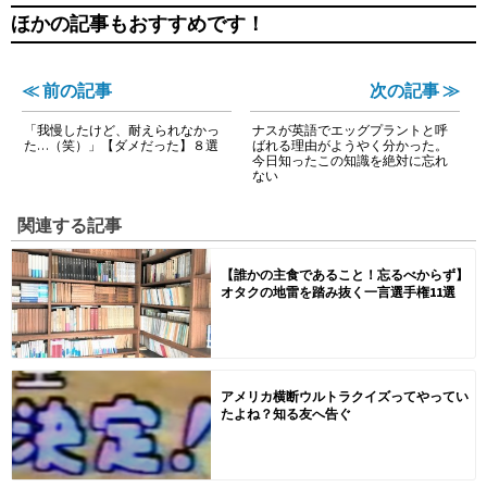
ほかの記事もおすすめです！
≪ 前の記事
次の記事 ≫
「我慢したけど、耐えられなかっ
ナスが英語でエッグプラントと呼
た…（笑）」【ダメだった】８選
ばれる理由がようやく分かった。
今日知ったこの知識を絶対に忘れ
ない
関連する記事
【誰かの主食であること！忘るべからず】
オタクの地雷を踏み抜く一言選手権11選
アメリカ横断ウルトラクイズってやってい
たよね？知る友へ告ぐ