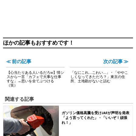
ほかの記事もおすすめです！
≪ 前の記事
次の記事 ≫
【心当たりある人いるだろw】情シ
「なにこれ…こわい…」・「ややこ
スから一言「カフェで大事な仕事
しくなってきただろ？」東京の住
すな」→思いを全てぶつける
所、土地勘がないと詰む
（笑）
関連する記事
ガソリン価格高騰を受けJAFが声明を発表
「よう言ってくれた」・「いいぞ！頑張
れ！」