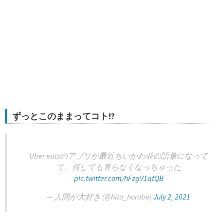
ずっとこのままってコト!?
Uber eatsのアプリが最近ちいかわ並の語彙になって
て、何しても直らなくなっちゃった
pic.twitter.com/hFzgV1qtQB
— 人間が大好き (@hito_horobe)
July 2, 2021