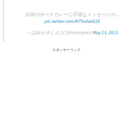
出前のポークカレーに不穏なメッセージが…
pic.twitter.com/M7Vvdae626
— はみがきしんぢ (@Hamigaki)
May 13, 2013
スポンサーリンク