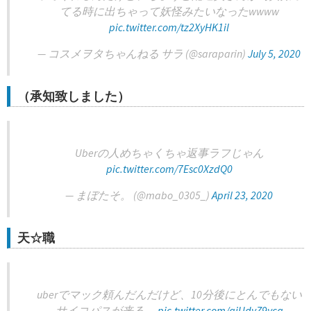
てる時に出ちゃって妖怪みたいなったwwww
pic.twitter.com/tz2XyHK1il
— コスメヲタちゃんねる サラ (@saraparin)
July 5, 2020
（承知致しました）
Uberの人めちゃくちゃ返事ラフじゃん
pic.twitter.com/7Esc0XzdQ0
— まぼたそ。 (@mabo_0305_)
April 23, 2020
天☆職
uberでマック頼んだんだけど、10分後にとんでもない
サイコパスが来る。
pic.twitter.com/aiUdyZ9yca