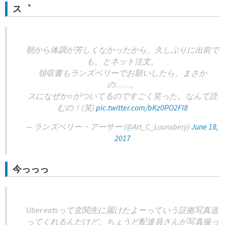
ス゜
朝から体調が芳しくなかったから、久しぶりに出前で
も。とネット注文。
領収書もランズベリーでお願いしたら、まさか
の……。
スになぜか○がついてるのですごく笑った。なんて読
むの！(笑)
pic.twitter.com/bKz0PO2Fl8
— ランズベリー・アーサー (@Art_C_Lounsbery)
June 18,
2017
今っっっ
Uber eatsって玄関先に届けたよーっていう証拠写真送
ってくれるんだけど、ちょうど配達員さんが写真撮っ