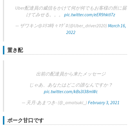
Uber配達員の威信をかけて何が何でもお客様の所に届
けてみせる。。。
pic.twitter.com/eER9hktl7z
— ザワキン@ｽﾘｺ時々ﾏｸﾞﾛ (@Uber_driver2020)
March 16,
2022
置き配
出前の配達員から来たメッセージ
じゃあ、あなたはどこの誰なんですか？
pic.twitter.com/kBs3l38mWc
— 天月-あまつき- (@_amatsuki_)
February 3, 2021
ポーク甘口です