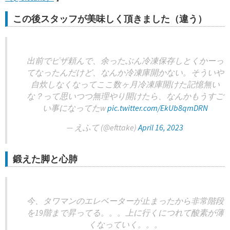
この後スタッフが美味しく頂きました（違う）
出前でピザ頼んで、余ったぶん冷凍保存しとくかーっ
てなったんだけど、なんか冷凍庫開かない。そういや
自炊しなくなってここ数ヶ月冷凍庫開けた記憶無い
な？って思いつつ無理やり開けたら、なんかもうすご
い事になってたw
pic.twitter.com/EkUb8qmDRN
— えふて (@efttake)
April 16, 2023
鍛えた脚と心肺
今、タワマンのエレベーターが止まったから非常階段
を19階まで昇ってる。。。上に行くにつれて酸素が薄
くなっていく。。。