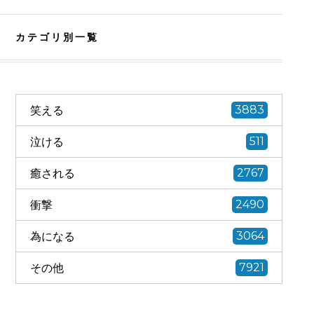
カテゴリ別一覧
笑える
3883
泣ける
511
癒される
2767
衝撃
2490
為になる
3064
その他
7921