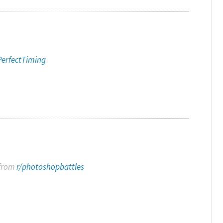
PerfectTiming
from
r/photoshopbattles