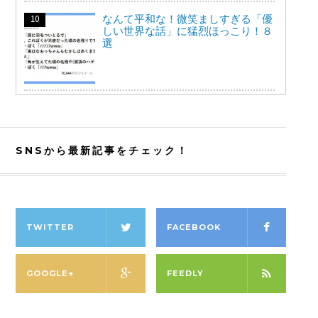
なんて平和な！微笑ましすぎる「優
しい世界な話」に猛烈ほっこり！８
選
SNSから最新記事をチェック！
TWITTER
FACEBOOK
GOOGLE+
FEEDLY