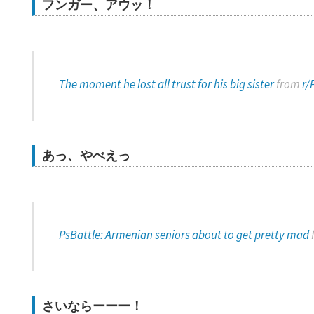
フンガー、アウッ！
The moment he lost all trust for his big sister
from
r/
あっ、やべえっ
PsBattle: Armenian seniors about to get pretty mad
さいならーーー！