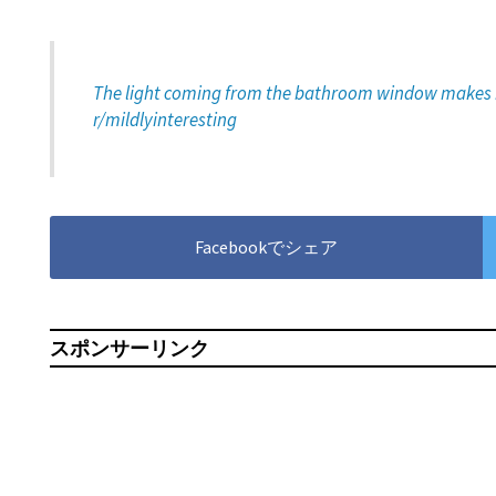
The light coming from the bathroom window makes my 
r/mildlyinteresting
Facebookでシェア
スポンサーリンク