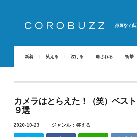
COROBUZZ
何気なく転
新着
笑える
泣ける
癒される
衝撃
カメラはとらえた！（笑）ベスト
９選
2020-10-23
ジャンル：
笑える