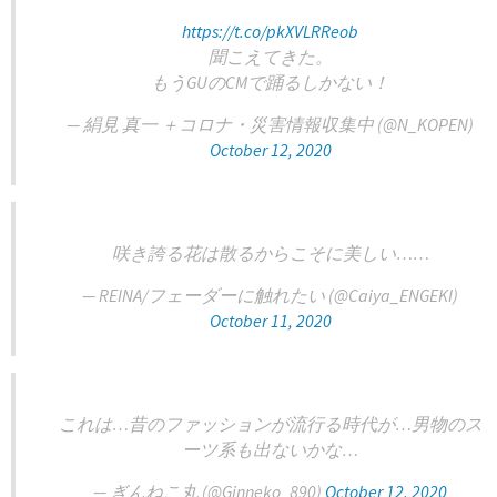
https://t.co/pkXVLRReob
聞こえてきた。
もうGUのCMで踊るしかない！
— 絹見 真一 ＋コロナ・災害情報収集中 (@N_KOPEN)
October 12, 2020
咲き誇る花は散るからこそに美しい……
— REINA/フェーダーに触れたい (@Caiya_ENGEKI)
October 11, 2020
これは…昔のファッションが流行る時代が…男物のス
ーツ系も出ないかな…
— ぎんねこ丸 (@Ginneko_890)
October 12, 2020