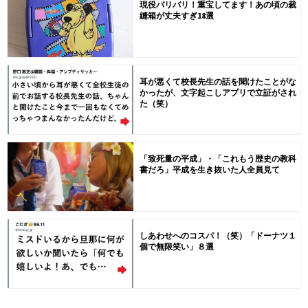
現役バリバリ！重宝してます！あの頃の裁
縫箱が丈夫すぎ18選
耳が悪くて校長先生の話を聞けたことがな
かったが、文字起こしアプリで立証がされ
た（笑）
「致死量の平成」・「これもう歴史の教科
書だろ」平成を生き抜いた人全員見て
しあわせへのコスパ！（笑）「ドーナツ１
個で無限笑い」８選