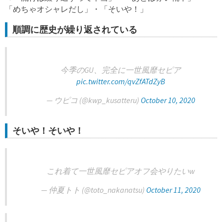
「めちゃオシャレだし」・「そいや！」
順調に歴史が繰り返されている
今季のGU、完全に一世風靡セピア
pic.twitter.com/qvZfATdZyB
— ウピコ (@kwp_kusatteru)
October 10, 2020
そいや！そいや！
これ着て一世風靡セピアオフ会やりたいw
— 仲夏トト (@toto_nakanatsu)
October 11, 2020