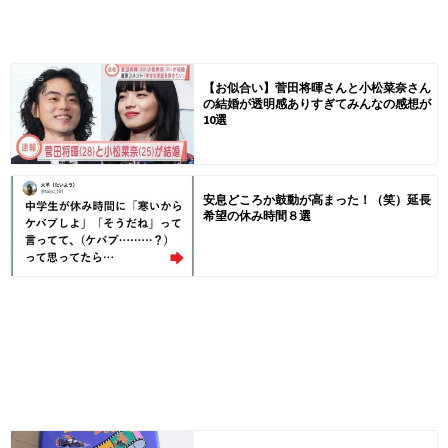
【お似合い】菅田将暉さんと小松菜奈さん
の結婚が透明感ありすぎてみんなの感想が
10選
安息どころか鼓動が高まった！（笑）延長
希望の休み時間８選