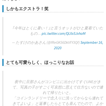
しかもエクストラ！笑
｢今年はとくに暑い！｣と言うオットがひと夏着ていた
もの…
pic.twitter.com/QLXxSJvhaM
— たすけのかあさん (@fReGK56DkVfY3Qf)
September 16,
2020
とても可愛らしく、ほっこりなお話
夜中に旦那さんがコンビニに出かけてすぐLINEがき
て、写真の子がすごく可哀想に思えて仕方ないので連
れて帰りたいと。
「コインランドリーで念入りに洗ってからなら連れて
きてよいよ」と返事したらとても喜んでたので、よか