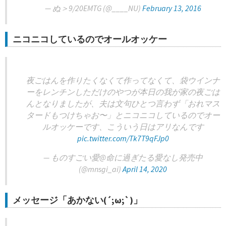
— ぬ＞9/20EMTG (@____NU)
February 13, 2016
ニコニコしているのでオールオッケー
夜ごはんを作りたくなくて作ってなくて、袋ウインナ
ーをレンチンしただけのやつが本日の我が家の夜ごは
んとなりましたが、夫は文句ひとつ言わず「おれマス
タードもつけちゃお〜」とニコニコしているのでオー
ルオッケーです、こういう日はアリなんです
pic.twitter.com/Tk7T9qFJp0
— ものすごい愛@命に過ぎたる愛なし発売中
(@mnsgi_ai)
April 14, 2020
メッセージ「あかない(´;ω;`)」