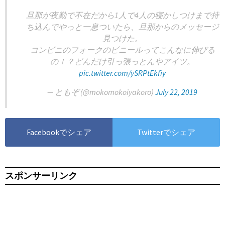
旦那が夜勤で不在だから1人で4人の寝かしつけまで持
ち込んでやっと一息ついたら、旦那からのメッセージ
見つけた。
コンビニのフォークのビニールってこんなに伸びる
の！？どんだけ引っ張っとんやアイツ。
pic.twitter.com/ySRPtEkfiy
— ともぞ (@mokomokoiyakoro)
July 22, 2019
Facebookでシェア
Twitterでシェア
スポンサーリンク