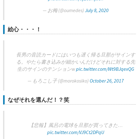
— お梅 (@oumedes)
July 8, 2020
絵心・・・！
長男の音読カードにはいつも遅く帰る旦那がサインす
る。やたら書き込みが細かいんだけどそれに対する先
生のサインのテンションw
pic.twitter.com/Wt9BJqexQG
— もろこし子 (@morokosiko)
October 26, 2017
なぜそれを選んだ！？笑
【悲報】風呂の電球を旦那が買ってきた…
pic.twitter.com/VJ9Ct2DPqU