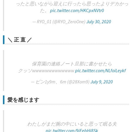
ったと思いながら迎えに行ったら思ったよりデカかっ
た。
pic.twitter.com/HKCpxNVtr0
— RYO_01 (@RYO_ZeroOne)
July 30, 2020
＼ 正 直 ／
保育園の連絡ノート旦那に書かせたら
クッソwwwwwwwwwwwww
pic.twitter.com/NLfoiLeykf
— ピン1y9m、6m (@28Xom9)
July 9, 2020
愛を感じます
わたしがまだ腕の中にいると思って眠る夫
pic.twitter.com/9jEebHj8Sk