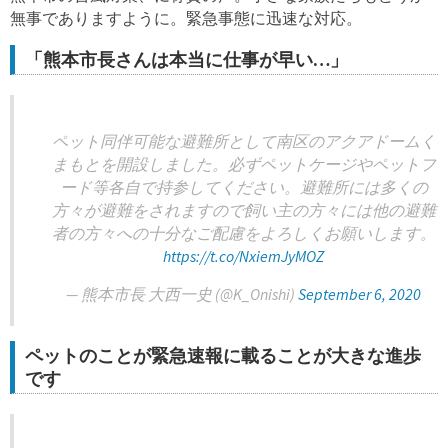
無事でありますように。緊急事態に迅速な対応。
「熊本市長さんは本当に仕事が早い…」
ペット同伴可能な避難所として南区のアクアドームく
まもとを開設しました。必ずペットケージやペットフ
ード等各自で持参してください。避難所には多くの
方々が避難をされますので飼い主の方々には他の避難
者の方々への十分なご配慮をよろしくお願いします。
https://t.co/NxiemJyMOZ
— 熊本市長 大西一史 (@K_Onishi)
September 6, 2020
ペットのことが緊急速報に載ることが大きな進歩
です