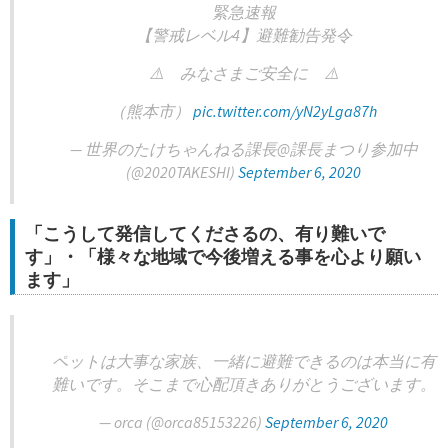
緊急速報
【警戒レベル4】避難勧告発令
⚠️ みなさまご安全に ⚠️
（熊本市）
pic.twitter.com/yN2yLga87h
— 世界のたけちゃんねる課長@課長まつり参加中
(@2020TAKESHI)
September 6, 2020
「こうして発信してくださるの、有り難いで
す」・「様々な地域で今後増える事を心より願い
ます」
ペットは大事な家族、一緒に避難できるのは本当に有
難いです。そこまで心配頂きありがとうございます。
— orca (@orca85153226)
September 6, 2020