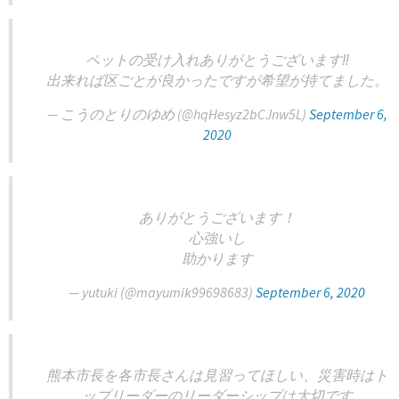
ペットの受け入れありがとうございます‼️
出来れば区ごとが良かったですが希望が持てました。
— こうのとりのゆめ (@hqHesyz2bCJnw5L)
September 6,
2020
ありがとうございます！
心強いし
助かります
— yutuki (@mayumik99698683)
September 6, 2020
熊本市長を各市長さんは見習ってほしい、災害時はト
ップリーダーのリーダーシップは大切です