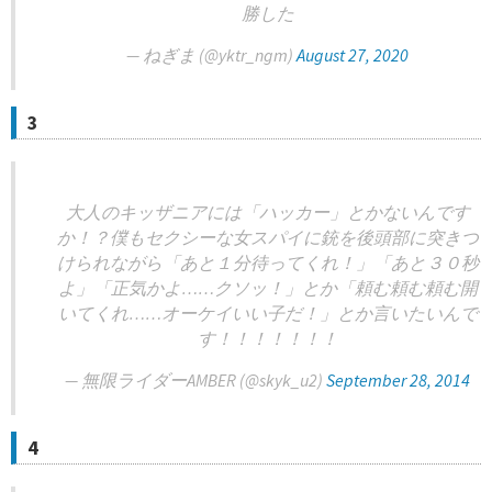
勝した
— ねぎま (@yktr_ngm)
August 27, 2020
3
大人のキッザニアには「ハッカー」とかないんです
か！？僕もセクシーな女スパイに銃を後頭部に突きつ
けられながら「あと１分待ってくれ！」「あと３０秒
よ」「正気かよ……クソッ！」とか「頼む頼む頼む開
いてくれ……オーケイいい子だ！」とか言いたいんで
す！！！！！！！
— 無限ライダーAMBER (@skyk_u2)
September 28, 2014
4