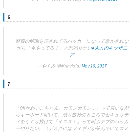
6
警報の解除を任されてるハッカーになって急かされな
がら「今やってる！」と怒鳴りたい
#大人のキッザニ
ア
— やくみ (@Krinvidia)
May 10, 2017
7
「OKかわいこちゃん、カモンカモン…」って言いなが
らキーボード叩いて、残り数秒のところでセキュリテ
ィをくぐり抜けて「イエス！」って叫ぶデブのハッカ
ーやりたい。（デスクにはフィギアが並んでいてコミ