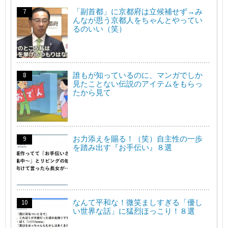
「副首都」に京都府は立候補せず→み
んなが思う京都人をちゃんとやってい
るのいい（笑）
誰もが知っているのに、マンガでしか
見たことない伝説のアイテムをもらっ
たから見て
お力添えを賜る！（笑）自主性の一歩
を踏み出す『お手伝い』８選
なんて平和な！微笑ましすぎる「優し
い世界な話」に猛烈ほっこり！８選