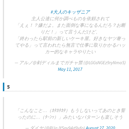
#大人のキッザニア
主人公達に何か調べものを依頼されて
「えぇ！？嫌だよ。また面倒な事になるんだろ？お断
りだ！」って言うんだけど、
「終わったら駅前の新しいケーキ屋。好きなヤツ奢っ
てやる」って言われたら無言で仕事に取りかかるハッ
カー的なキャラやりたい
— アルノ@剣ディルまでガチャ禁 (@LGGsNGEz9ryNmaS)
May 11, 2017
5
「こんなこと…（ｶﾀｶﾀｶﾀ）もうしないってあのとき誓
ったのに…（ﾀｰﾝｯ）」みたいなパターンも楽しそう
— ダイヤ (@RUqJYSnv94d9yfo)
August 27, 2020