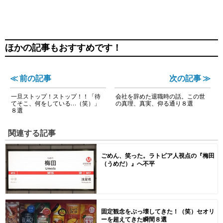
ほかの記事もおすすめです！
≪ 前の記事
次の記事 ≫
一旦ストップ！ストップ！！「待
会社を辞めた退職時の話。この世
てそこ、何をしている…（笑）」
の真理、真実、仰る通り８選
８選
関連する記事
ごめん、笑った。ラトビア人視点の『梅田
（うめだ）』へ不平
固定観念をぶっ壊してきた！（笑）セオリ
ーを超えてきた瞬間８選