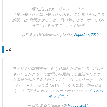
個人的にはガーリィレコードの
「良い知らせと悪い知らせがある。悪い知らせはこの
解読には6時間かかること。良い知らせは…ボクなら5
分でいけるってこと。」が好き
— おやまぁ (@IxxbmwwEPp6XB3Z)
August 27, 2020
12
アメリカの都市部からかなり離れた辺境にボロボロの
キャンピングカーで世間から隔絶した生活をしつつ、
ある日訪れたＦＢＩかＣＩＡに「久しぶりだな、《ウ
ィザード》」って言われて「…そんな奴、知らねぇ
な」って言う元天才ハッカーとかやりたい。
#大人の
キッザニア
— はなまる (@hana_o0)
May 11, 2017