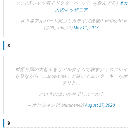
ックのTシャツ着てドクターペッパーを飲んでる）
#大
人のキッザニア
— さき＠アルバート家コミカライズ連載中ฅ^ΦωΦ^ฅ
(@09_saki_12)
May 11, 2017
8
世界各国の大都市をリアルタイムで映すディスプレイ
を見ながら「…show time」と呟いてエンターキーをポ
チリと…
というのはいかがでしょーか？
— オヒルネン (@ohirunen42)
August 27, 2020
9