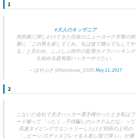
1
#大人のキッザニア
突然家に押しかけてきた旧友のニューヨーク市警の刑
事に「この男を探してくれ。礼は後で幾らでもしてや
る」と言われ、しぶしぶ街中の監視カメラハッキング
を始める超有能ハッカーやりたい。
— はやぶさ (@hayabusa_SSSR)
May 11, 2017
2
こないだ会社で天才ハッカー選手権やったとき私はフ
ード被って「ったく…子供騙しのシステムだな」って
高速タイピングでエントリーしたけど別班の上司の
「…ビーンゴ(ディスプレイを人差し指で弾く)」が優