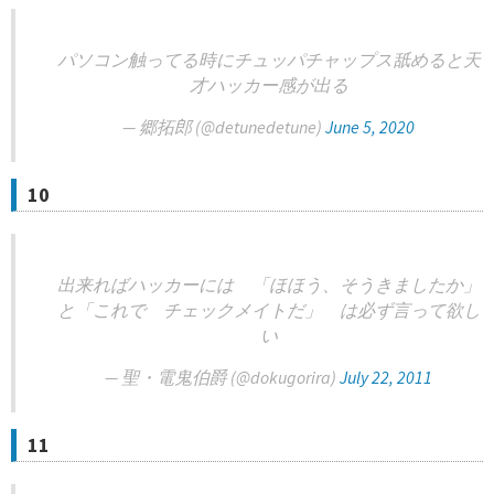
パソコン触ってる時にチュッパチャップス舐めると天
才ハッカー感が出る
— 郷拓郎 (@detunedetune)
June 5, 2020
10
出来ればハッカーには 「ほほう、そうきましたか」
と「これで チェックメイトだ」 は必ず言って欲し
い
— 聖・電鬼伯爵 (@dokugorira)
July 22, 2011
11