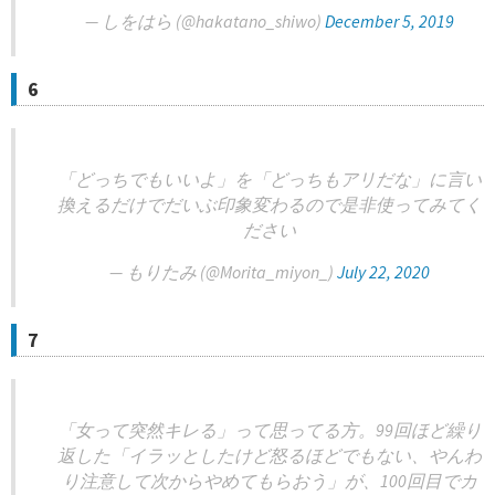
— しをはら (@hakatano_shiwo)
December 5, 2019
6
「どっちでもいいよ」を「どっちもアリだな」に言い
換えるだけでだいぶ印象変わるので是非使ってみてく
ださい
— もりたみ (@Morita_miyon_)
July 22, 2020
7
「女って突然キレる」って思ってる方。99回ほど繰り
返した「イラッとしたけど怒るほどでもない、やんわ
り注意して次からやめてもらおう」が、100回目でカ