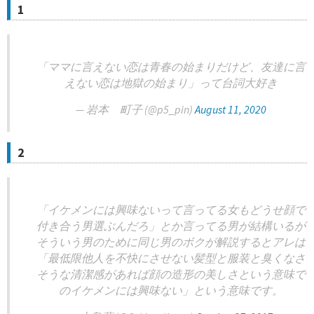
1
「ママに言えない恋は青春の始まりだけど、友達に言
えない恋は地獄の始まり」って台詞大好き
— 岩本 町子 (@p5_pin)
August 11, 2020
2
「イケメンには興味ないって言ってる女もどうせ顔で
付き合う男選ぶんだろ」とか言ってる男が結構いるが
そういう男のために同じ男のボクが解説するとアレは
「最低限他人を不快にさせない髪型と服装と臭くなさ
そうな清潔感があれば顔の造形の美しさという意味で
のイケメンには興味ない」という意味です。