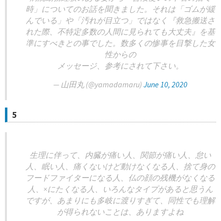
時」についてのお話を聞きました。それは「ゴムが緩
んでいる」や「汚れが目立つ」ではなく『救急搬送さ
れた際、不特定多数の人間に見られても大丈夫』を基
準にすべきとの事でした。数多くの惨事を目撃した女
性からの
メッセージ、参考にされて下さい。
— 山田丸 (@yamadamaru)
June 10, 2020
5
生理に伴って、内臓が痛い人、関節が痛い人、怠い
人、眠い人、痛くないけど動けなくなる人、捨て身の
フードファイターになる人、仏の顔の残機がなくなる
人、×にたくなる人、いろんなタイプがあると思うん
ですが、あまりにも多岐に渡りすぎて、同性でも理解
が得られないことは、ありますよね