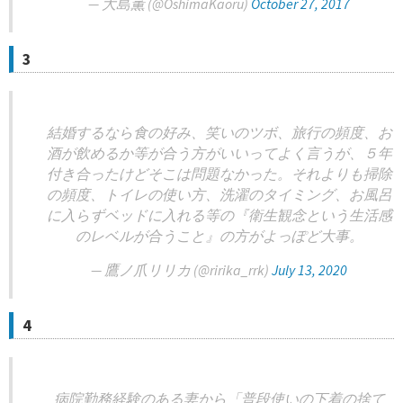
— 大島薫 (@OshimaKaoru)
October 27, 2017
3
結婚するなら食の好み、笑いのツボ、旅行の頻度、お
酒が飲めるか等が合う方がいいってよく言うが、５年
付き合ったけどそこは問題なかった。それよりも掃除
の頻度、トイレの使い方、洗濯のタイミング、お風呂
に入らずベッドに入れる等の『衛生観念という生活感
のレベルが合うこと』の方がよっぽど大事。
— 鷹ノ爪リリカ (@ririka_rrk)
July 13, 2020
4
病院勤務経験のある妻から「普段使いの下着の捨て