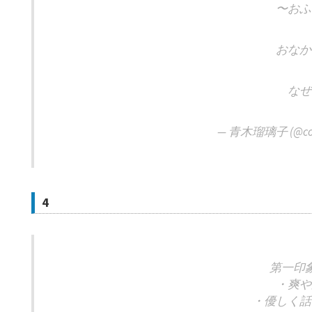
〜おふ
おなか
なぜ
— 青木瑠璃子 (@col
4
第一印
・爽や
・優しく話