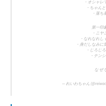
・オシャレ
・ちゃんと
・落ち
第一印
・ニヤ
・なれなれし
・身だしなみに
・じろじろ
・テンシ
な ぜ 
— れいわちゃん (@reiwach