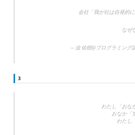
会社「我が社は自発的に
なぜ
— 迫 佑樹@プログラミング講師 (
3
わたし「おな
おなか「
わたし