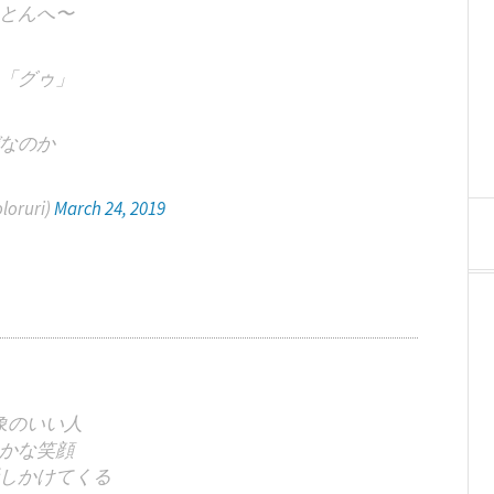
とんへ〜
「グゥ」
なのか
oruri)
March 24, 2019
象のいい人
かな笑顔
しかけてくる