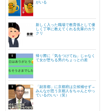
がいる
新しく入った職場で教育係として優
しく丁寧に教えてくれる先輩のカラ
クリ
帰り際に「気をつけてね」じゃなく
て女が堕ちる男のちょっとの差
「副首都」に京都府は立候補せず→
みんなが思う京都人をちゃんとやっ
ているのいい（笑）