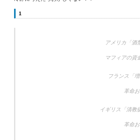
1
アメリカ「酒
マフィアの資
フランス「増
革命お
イギリス「清教
革命お