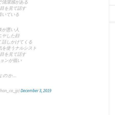
で清潔感がある
目を見て話す
着いている
象が悪い人
ニヤした顔
く話しかけてくる
気を使うナルシスト
目を見て話す
ョンが低い
な の か…
an_co_jp)
December 3, 2019