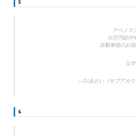
5
アベノマ
10万円給付
自動車税のお知
なぜ
— DJあおい（サブアカウント
6