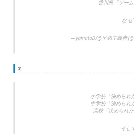
香川県「ゲーム
な ぜ
— yamatoDX@平和主義者 (@lXl
2
小学校「決められ
中学校「決められ
高校「決められた
そし