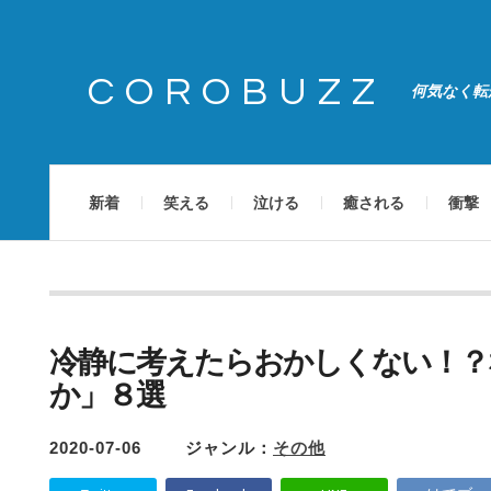
COROBUZZ
何気なく転
新着
笑える
泣ける
癒される
衝撃
冷静に考えたらおかしくない！？
か」８選
2020-07-06
ジャンル：
その他