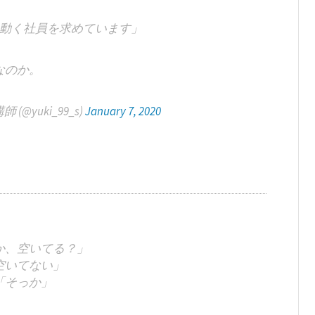
動く社員を求めています」
なのか。
@yuki_99_s)
January 7, 2020
か、空いてる？」
空いてない」
「そっか」