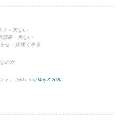
スク＝来ない
申請書＝来ない
らせ＝爆速で来る
なのか
） (@DJ_aoi)
May 8, 2020