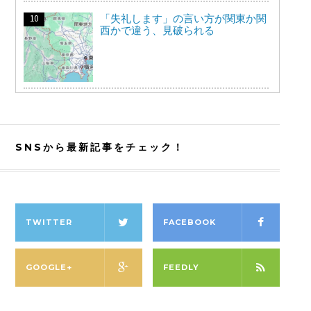
「失礼します」の言い方が関東か関
西かで違う、見破られる
SNSから最新記事をチェック！
TWITTER
FACEBOOK
GOOGLE+
FEEDLY