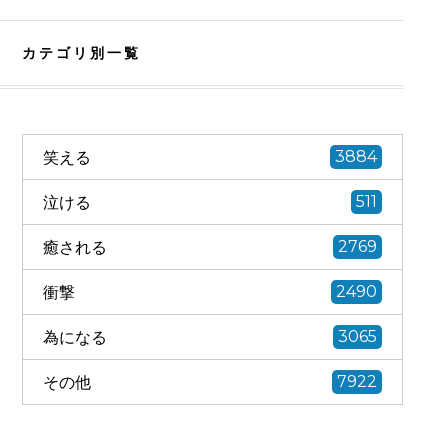
カテゴリ別一覧
笑える
3884
泣ける
511
癒される
2769
衝撃
2490
為になる
3065
その他
7922