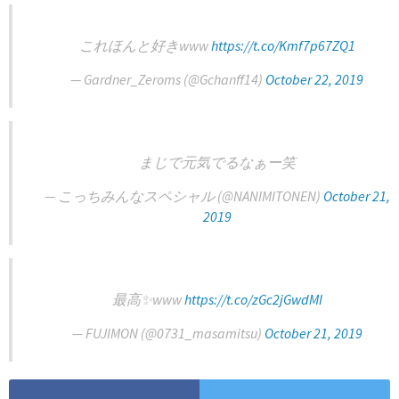
これほんと好きwww
https://t.co/Kmf7p67ZQ1
— Gardner_Zeroms (@Gchanff14)
October 22, 2019
まじで元気でるなぁー笑
— こっちみんなスペシャル (@NANIMITONEN)
October 21,
2019
最高✨www
https://t.co/zGc2jGwdMI
— FUJIMON (@0731_masamitsu)
October 21, 2019