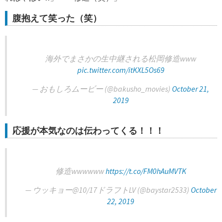
腹抱えて笑った（笑）
海外でまさかの生中継される松岡修造www
pic.twitter.com/itKXL5Os69
— おもしろムービー (@bakusho_movies)
October 21,
2019
応援が本気なのは伝わってくる！！！
修造wwwwww
https://t.co/FM0hAuMVTK
— ウッキョー@10/17ドラフトLV (@baystar2533)
October
22, 2019