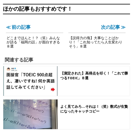
ほかの記事もおすすめです！
≪ 前の記事
次の記事 ≫
どこまでほんと！？（笑）みんな
【説得力の塊】大事なことばか
が語る「福岡の話」が面白すぎる
り！「これ知ってたら人生変わり
８選
そう」８選
関連する記事
【測定された】高得点を叩く！「これで勝
つるTOEIC」８選
よく見てみろ…それは！（笑）数式が生贄
になったキャッチコピー