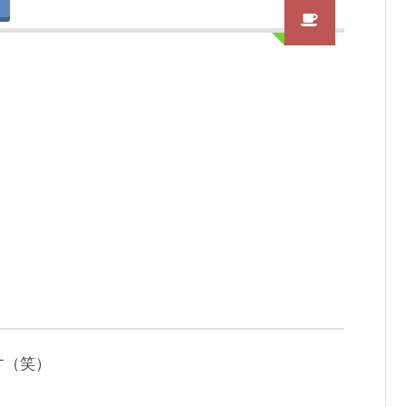
す（笑）
！