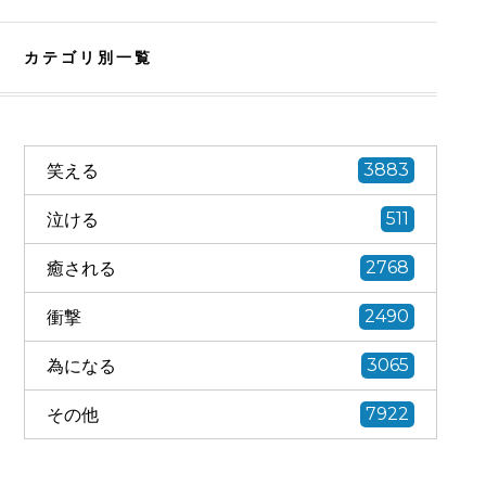
カテゴリ別一覧
笑える
3883
泣ける
511
癒される
2768
衝撃
2490
為になる
3065
その他
7922