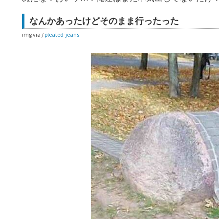
なんかあったけどそのまま行ったった
img via /
pleated-jeans