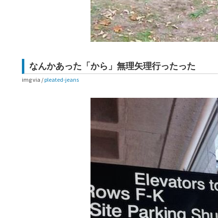
なんかあった「から」無理矢理行ったった
img via /
pleated-jeans