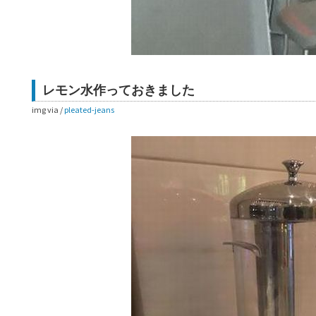
レモン水作っておきました
img via /
pleated-jeans