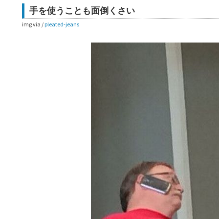
手を使うことも面倒くさい
img via /
pleated-jeans