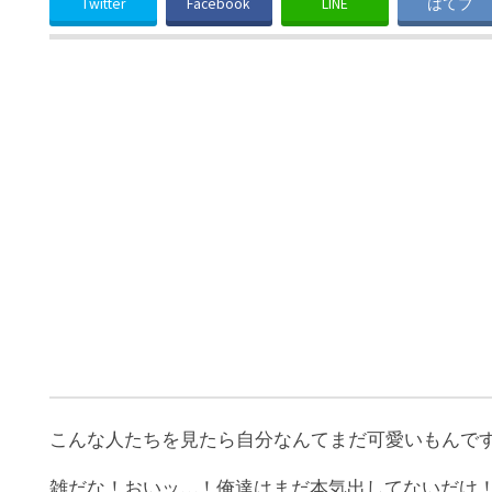
Twitter
Facebook
LINE
はてブ
こんな人たちを見たら自分なんてまだ可愛いもんで
雑だな！おいッ…！俺達はまだ本気出してないだけ