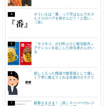
そういえば「番」って字はなんでオス
とメスのペアを指すんだ？！と思い…
（笑）
「モコモコ」が12年ぶりに復活販売→
アクションを起こした担当者さんがい
る
新しく入った職場で教育係として優し
く丁寧に教えてくれる先輩のカラクリ
顧客さまざま！（笑）スーパーのレジ