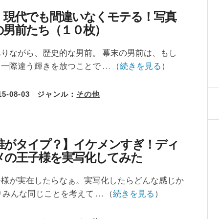
】現代でも間違いなくモテる！写真
の男前たち（１０枚）
りながら、歴史的な男前。 幕末の男前は、もし
一際違う輝きを放つことで … （
続きを見る
）
15-08-03
ジャンル：
その他
誰がタイプ？】イケメンすぎ！ディ
メの王子様を実写化してみた
子様が実在したらなぁ。実写化したらどんな感じか
りみんな同じことを考えて … （
続きを見る
）