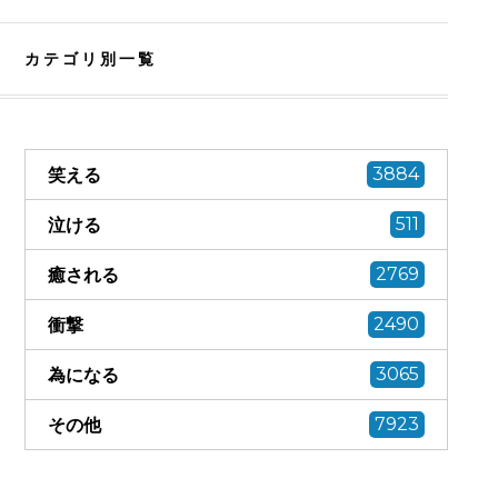
カテゴリ別一覧
笑える
3884
泣ける
511
癒される
2769
衝撃
2490
為になる
3065
その他
7923