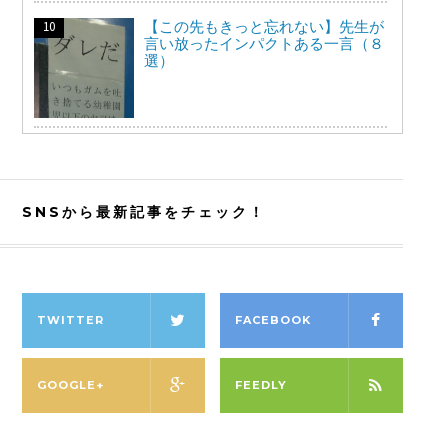
【この先もきっと忘れない】先生が
言い放ったインパクトある一言（８
選）
SNSから最新記事をチェック！
TWITTER
FACEBOOK
GOOGLE+
FEEDLY