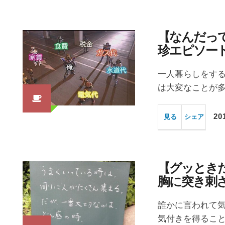
【なんだっ
珍エピソー
一人暮らしをす
は大変なことが多
20
見る
シェア
【グッとき
胸に突き刺
誰かに言われて
気付きを得ること