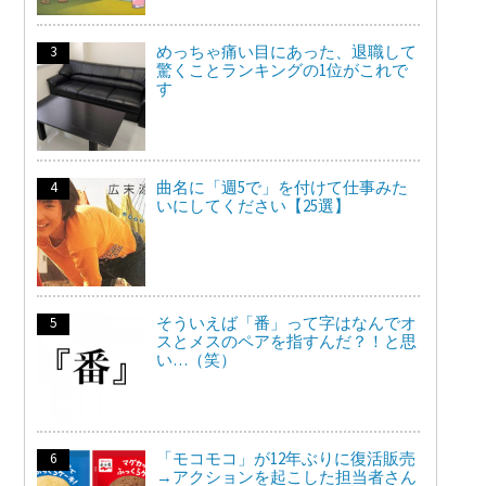
めっちゃ痛い目にあった、退職して
驚くことランキングの1位がこれで
す
曲名に「週5で」を付けて仕事みた
いにしてください【25選】
そういえば「番」って字はなんでオ
スとメスのペアを指すんだ？！と思
い…（笑）
「モコモコ」が12年ぶりに復活販売
→アクションを起こした担当者さん