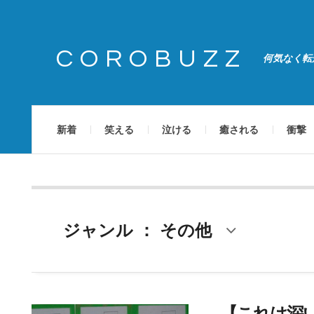
COROBUZZ
何気なく転
新着
笑える
泣ける
癒される
衝撃
ジャンル ： その他
【これは深