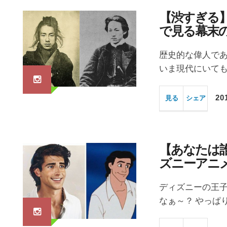
【渋すぎる
で見る幕末
歴史的な偉人であ
いま現代にいても
20
見る
シェア
【あなたは
ズニーアニ
ディズニーの王
なぁ～？ やっぱ