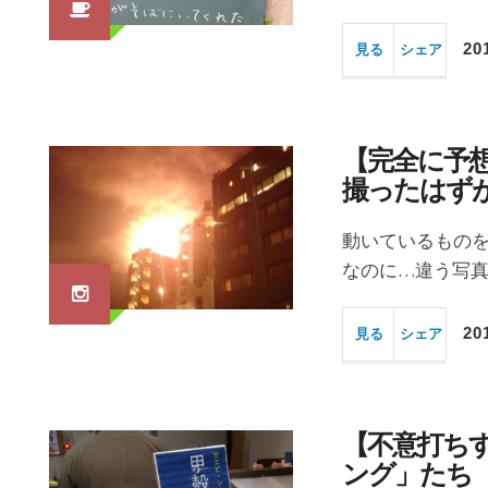
20
見る
シェア
【完全に予
撮ったはず
動いているものを
なのに…違う写真
20
見る
シェア
【不意打ち
ング」たち