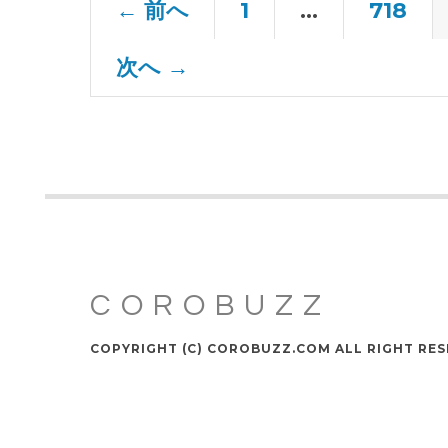
← 前へ
1
…
718
次へ →
COROBUZZ
COPYRIGHT (C) COROBUZZ.COM ALL RIGHT RES