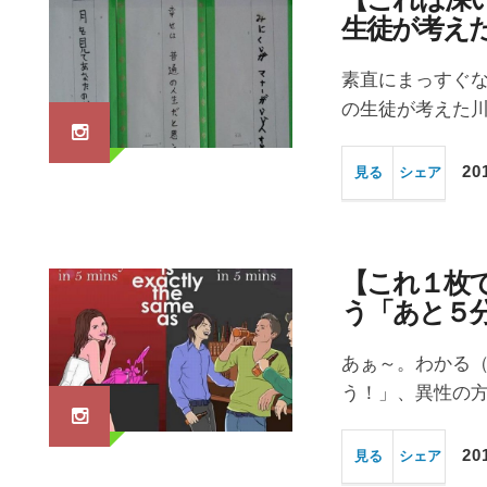
生徒が考え
素直にまっすぐ
の生徒が考えた川
20
見る
シェア
【これ１枚
う「あと５
あぁ～。わかる（
う！」、異性の方
20
見る
シェア