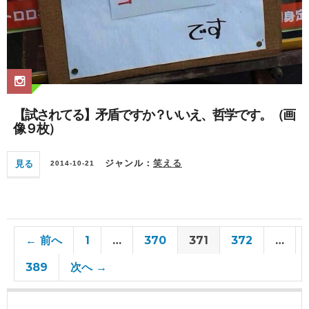
【試されてる】矛盾ですか？いいえ、哲学です。（画
像９枚）
見る
ジャンル：
笑える
2014-10-21
← 前へ
1
…
370
371
372
…
389
次へ →