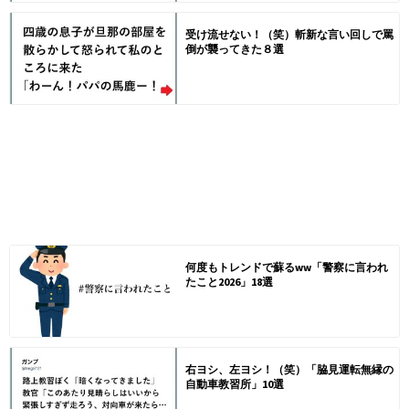
受け流せない！（笑）斬新な言い回しで罵
倒が襲ってきた８選
何度もトレンドで蘇るww「警察に言われ
たこと2026」18選
右ヨシ、左ヨシ！（笑）「脇見運転無縁の
自動車教習所」10選