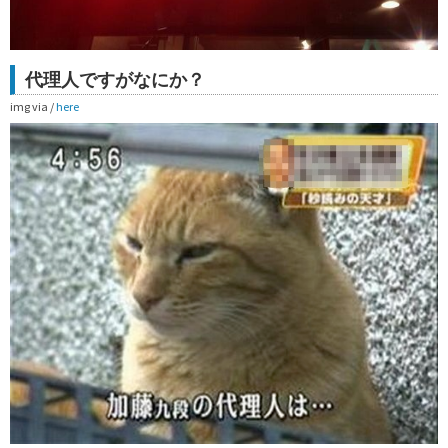
代理人ですがなにか？
img via /
here