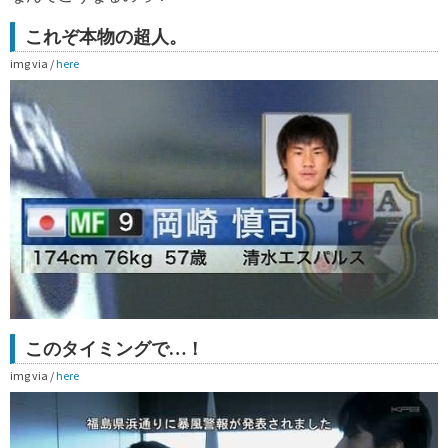
これぞ本物の超人。
img via /
here
このタイミングで…！
img via /
here