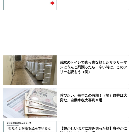
昔駅のトイレで真っ青な顔したサラリーマ
ンにうんこ列譲ったら！辛い時は、このツ
リーを読もう（笑）
叫びたい、毎年この時期！（笑）維持は大
変だ、自動車税大喜利８選
【輝かしいほどに澄み切った顔】爽やかに