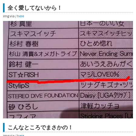
全く愛してないから！
img via /
here
こんなところでまさかの！
img via /
here