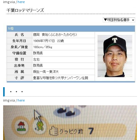
img via /
here
・・・
img via /
here