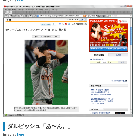
ダルビッシュ「あ〜ん。」
img via /
here