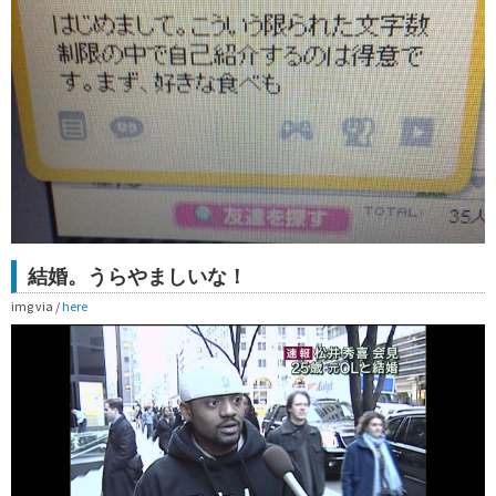
結婚。うらやましいな！
img via /
here