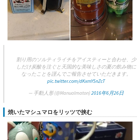
割り用のソルティライチをアイスティーと合わせ、少
しだけ炭酸を注ぐと天国的な美味しさの夏の飲み物に
なったことを謹んでご報告させていただきます。
pic.twitter.com/dKxmY5nZcT
— 手動人形 (@Manualmaton)
2016年6月26日
焼いたマシュマロをリッツで挟む