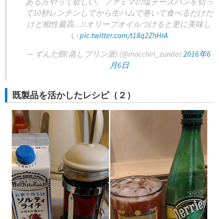
ある方やって欲しい。ファミマの塩チーズパンを切っ
て10秒レンチンしてから生ハムで巻いて食べるだけだ
けど相性最高…!!オリーブオイルつけると更に美味し
い
pic.twitter.com/t18q2ZhHrA
— ずんだ餅(蒸しプリン派) (@mocchiri_zunda)
2016年6
月6日
既製品を活かしたレシピ（２）