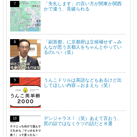
「失礼します」の言い方が関東か関西
かで違う、見破られる
「副首都」に京都府は立候補せず→み
んなが思う京都人をちゃんとやってい
るのいい（笑）
うんこドリルは英語などもあるけど出
してほしい内容→おまえら（笑）
デンジャラス！（笑）あえて言おう、
尻の話ではなくケツの話だと８選