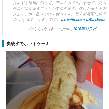
長ネギを適当に切って、アルミホイルに乗せて、真っ
黒コゲになるまでグリルで焼きます。焦げた表面を剥
きます。ポン酢をつけて食べます。長ネギ農家に嫁ぎ
たくなるほどうましです。
pic.twitter.com/uJVJZMaqlx
— いなむら (母) (@inmr_mam)
2016年3月2日
炭酸水でホットケーキ