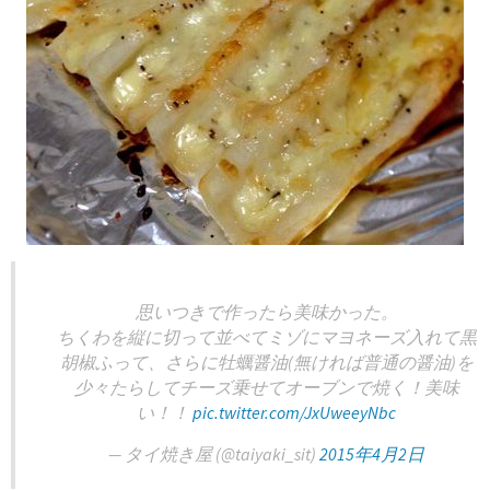
思いつきで作ったら美味かった。
ちくわを縦に切って並べてミゾにマヨネーズ入れて黒
胡椒ふって、さらに牡蠣醤油(無ければ普通の醤油)を
少々たらしてチーズ乗せてオーブンで焼く！美味
い！！
pic.twitter.com/JxUweeyNbc
— タイ焼き屋 (@taiyaki_sit)
2015年4月2日