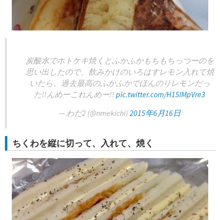
炭酸水でホトケキ焼くとふかふかもちもちっつーのを
思い出したので、飲みかけのいろはすレモン入れて焼
いたら、過去最高のふかふかでほんのりレモンだっ
た!!んめーこれんめー!!
pic.twitter.com/H15lMpVre3
— わだ2 (@nmekichi)
2015年6月16日
ちくわを縦に切って、入れて、焼く