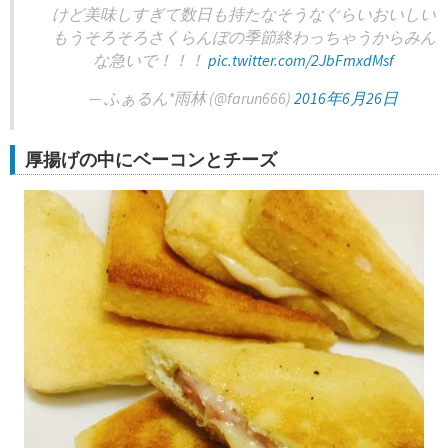
けど美味しすぎて数日も持たなそうなぐらいおいしい
もうそろそろさくらんぼの季節終わっちゃうからみん
な急いで！！！
pic.twitter.com/2JbFmxdMsf
— ふぁるん*雨林 (@farun666)
2016年6月26日
厚揚げの中にベーコンとチーズ