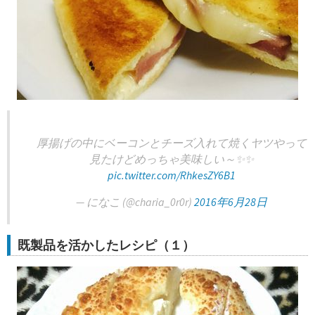
厚揚げの中にベーコンとチーズ入れて焼くヤツやって
見たけどめっちゃ美味しい～✨✨
pic.twitter.com/RhkesZY6B1
— になこ (@charia_0r0r)
2016年6月28日
既製品を活かしたレシピ（１）