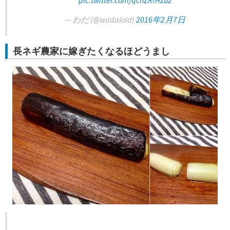
pic.twitter.com/qchZRfHZuz
— わだ (@wadaloid)
2016年2月7日
長ネギ農家に嫁ぎたくなるほどうまし