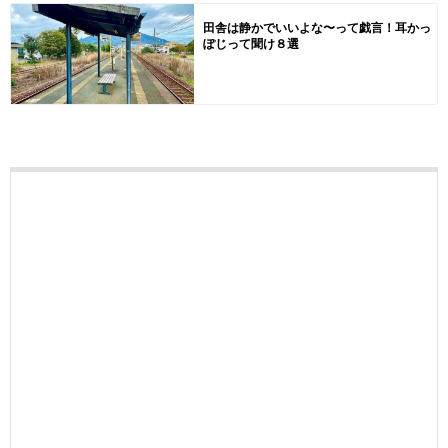
田舎は静かでいいよな〜って戯言！耳かっ
ぽじって聞け８選