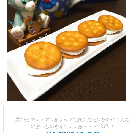
焼いたマシュマロをリッツで挟んだだけなのにこんな
においしいなんて…ふお〜〜〜(*˘ω˘*)！