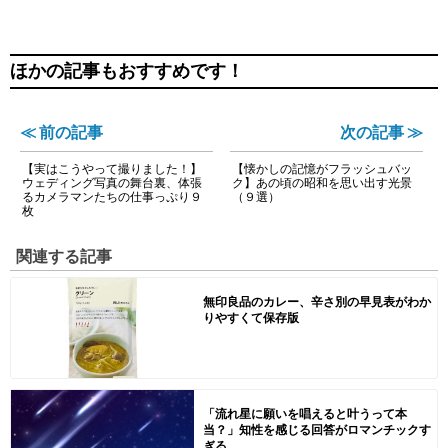
ほかの記事もおすすめです！
≪ 前の記事
次の記事 ≫
【実はこうやって撮りました！】
【懐かしの記憶がフラッシュバッ
ウェディング写真の舞台裏、体張
ク】あの頃の昭和を思い出す光景
るカメラマンたちの仕事っぷり９
（９選）
枚
関連する記事
無印良品のカレー、辛さ別の早見表がわか
りやすくて保存版
「流れ星に願いを唱えると叶うって本
当？」知性を感じる回答がロマンチックす
ぎる