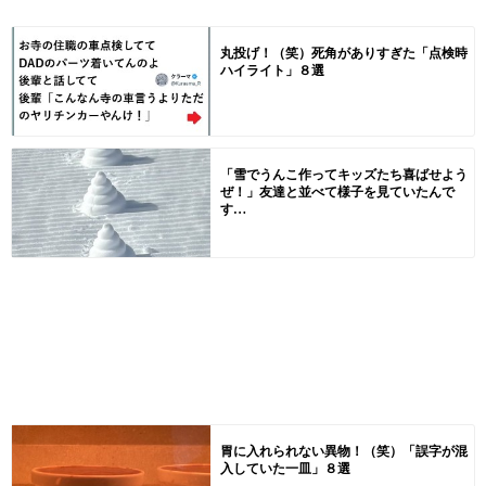
丸投げ！（笑）死角がありすぎた「点検時
ハイライト」８選
「雪でうんこ作ってキッズたち喜ばせよう
ぜ！」友達と並べて様子を見ていたんで
す…
胃に入れられない異物！（笑）「誤字が混
入していた一皿」８選