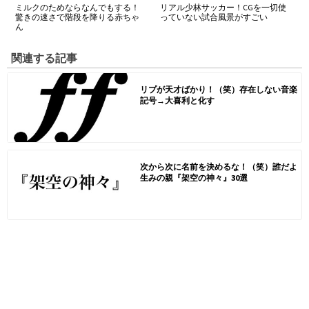
ミルクのためならなんでもする！
リアル少林サッカー！CGを一切使
驚きの速さで階段を降りる赤ちゃ
っていない試合風景がすごい
ん
関連する記事
リプが天才ばかり！（笑）存在しない音楽
記号→大喜利と化す
次から次に名前を決めるな！（笑）誰だよ
生みの親『架空の神々』30選