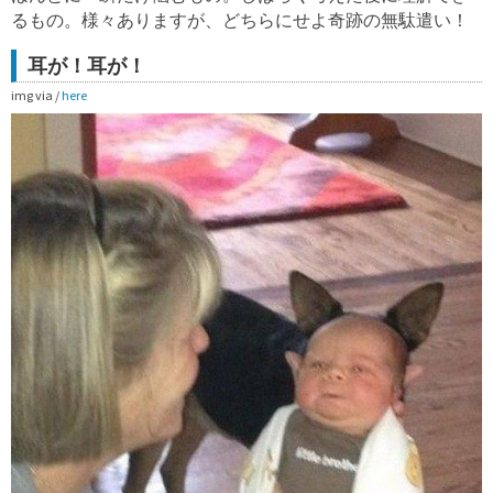
るもの。様々ありますが、どちらにせよ奇跡の無駄遣い！
耳が！耳が！
img via /
here