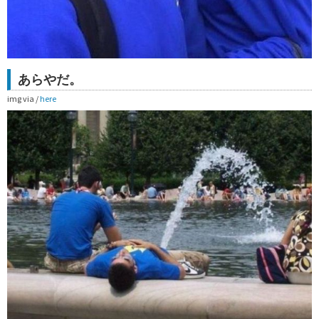
あらやだ。
img via /
here