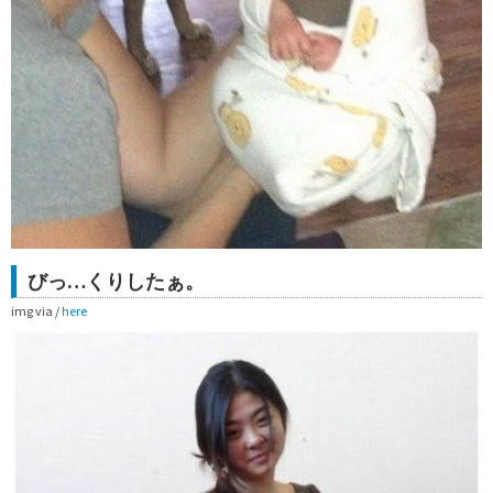
びっ…くりしたぁ。
img via /
here