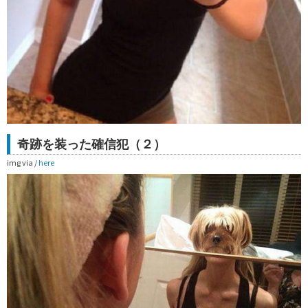
奇跡を装った確信犯（２）
img via /
here