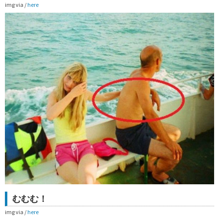
img via /
here
むむむ！
img via /
here