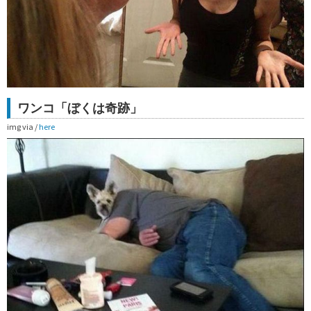
ワンコ「ぼくは奇跡」
img via /
here