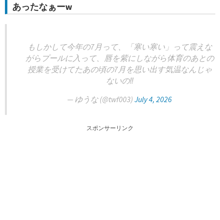
あったなぁーw
もしかして今年の7月って、「寒い寒い」って震えな
がらプールに入って、唇を紫にしながら体育のあとの
授業を受けてたあの頃の7月を思い出す気温なんじゃ
ないの‼︎
— ゆうな (@twf003)
July 4, 2026
スポンサーリンク