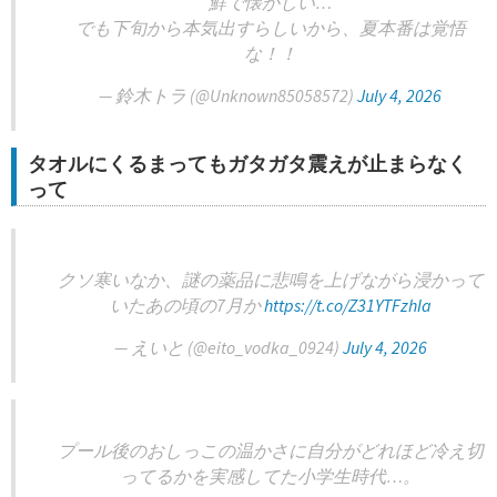
鮮で懐かしい…
でも下旬から本気出すらしいから、夏本番は覚悟
な！！
— 鈴木トラ (@Unknown85058572)
July 4, 2026
タオルにくるまってもガタガタ震えが止まらなく
って
クソ寒いなか、謎の薬品に悲鳴を上げながら浸かって
いたあの頃の7月か
https://t.co/Z31YTFzhIa
— えいと (@eito_vodka_0924)
July 4, 2026
プール後のおしっこの温かさに自分がどれほど冷え切
ってるかを実感してた小学生時代…。