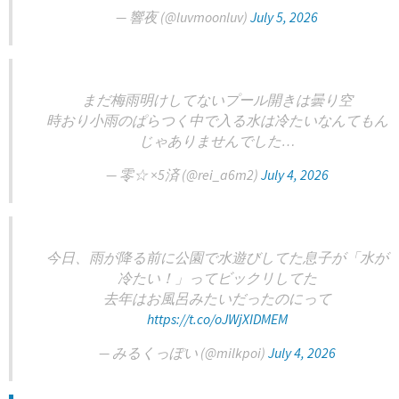
— 響夜 (@luvmoonluv)
July 5, 2026
まだ梅雨明けしてないプール開きは曇り空
時おり小雨のぱらつく中で入る水は冷たいなんてもん
じゃありませんでした…
— 零☆ ×5済 (@rei_a6m2)
July 4, 2026
今日、雨が降る前に公園で水遊びしてた息子が「水が
冷たい！」ってビックリしてた
去年はお風呂みたいだったのにって
https://t.co/oJWjXIDMEM
— みるくっぽい (@milkpoi)
July 4, 2026