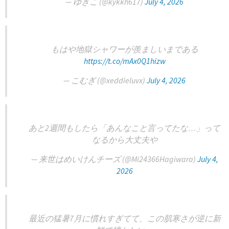
— ゆきこ (@kykkh617)
July 4, 2026
もはや地獄シャワーが羨ましいまである
https://t.co/mAx0Q1hizw
— こむぎ (@xeddieluvx)
July 4, 2026
あと2週間もしたら「あんなこと言ってたな…」って
なるから大丈夫や
— 来世はめいけんチーズ (@Mi24366Hagiwara)
July 4,
2026
最近の猛暑7月に慣れすぎてて、この肌寒さが逆に新