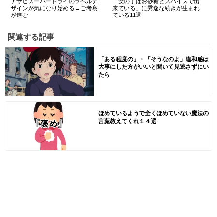
アサヒスーパードライのラベルデ
「女の子はお砂糖とスパイスで出
ザインが気になり始める→ご考察
来ている」に秀逸な続きが生まれ
が進む
ている11選
関連する記事
「ある程度の」・「そうなのよ」違和感は
大事にした方がいいと聞いて見逃さずにい
たら
ほめているようで全くほめていない魔法の
言葉教えてくれ１４選