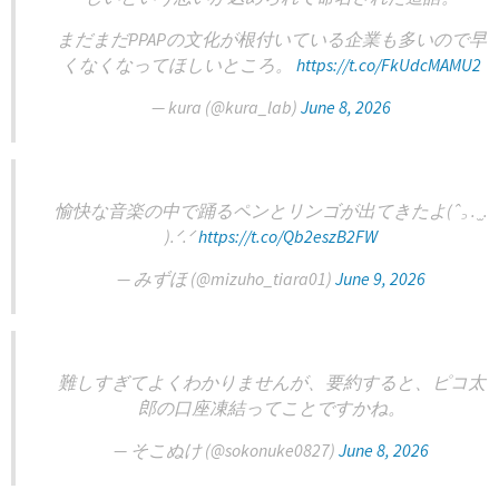
まだまだPPAPの文化が根付いている企業も多いので早
くなくなってほしいところ。
https://t.co/FkUdcMAMU2
— kura (@kura_lab)
June 8, 2026
愉快な音楽の中で踊るペンとリンゴが出てきたよ(ˆ꜆ . ̫ .
).ᐟ.ᐟ
https://t.co/Qb2eszB2FW
— みずほ (@mizuho_tiara01)
June 9, 2026
難しすぎてよくわかりませんが、要約すると、ピコ太
郎の口座凍結ってことですかね。
— そこぬけ (@sokonuke0827)
June 8, 2026