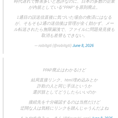
時代遅れで弊害多いと悪評なのに、日本の多数の企業
が内規としている"PPAP"を原則廃止。
1通目の誤送信直後に気づいた場合の救済にはなる
が、そもそも2通の送信後は管理が全く効かず、メー
ル転送されたら無限漏洩で、ファイルに問題発見後も
取消も差替もできない。
— rabitgti (@rabitgti)
June 8, 2026
PPAP廃止はわかるけど
結局直接リンク、html埋め込みとか
詐欺の人と同じ手法というか
選択肢としてどうしたらいいのか
接続先を十分確認するのは当然だけど
迂闊な人は気軽にリンクを踏んじゃうんだよね