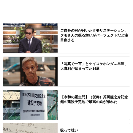
ご自身の冠が付いたタモリステーション、
タモさんの振る舞いがパーフェクトだと注
目集まる
「写真で一言」とケイスケホンダ→早速、
大喜利が始まってた14選
【令和の羅生門】（仮称）芥川龍之介記念
館の建設予定地で最高の絵が撮れた
吸って吐い