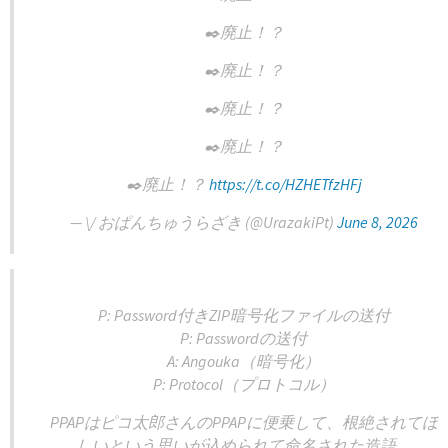
✒️廃止！？
✒️廃止！？
✒️廃止！？
✒️廃止！？
✒️廃止！？
https://t.co/HZHETfzHFj
— \/ おぱんちゅうらざき (@UrazakiPt)
June 8, 2026
P: Password付きZIP暗号化ファイルの送付
P: Passwordの送付
A: Angouka（暗号化）
P: Protocol（プロトコル）
PPAPはピコ太郎さんのPPAPに便乗して、根絶されてほ
しいという思いが込められて命名された造語。