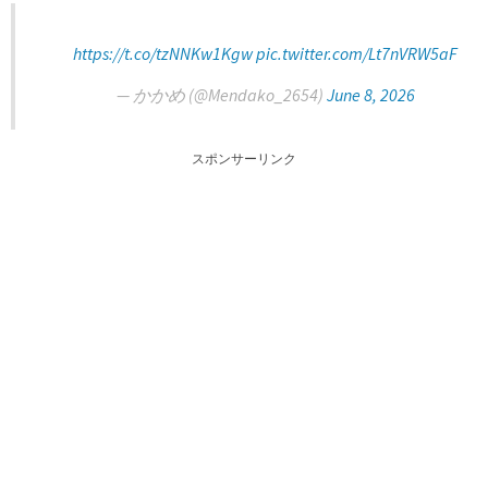
https://t.co/tzNNKw1Kgw
pic.twitter.com/Lt7nVRW5aF
— かかめ (@Mendako_2654)
June 8, 2026
スポンサーリンク