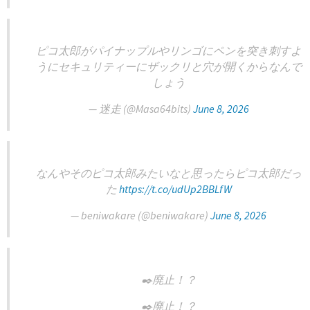
ピコ太郎がパイナップルやリンゴにペンを突き刺すよ
うにセキュリティーにザックリと穴が開くからなんで
しょう
— 迷走 (@Masa64bits)
June 8, 2026
なんやそのピコ太郎みたいなと思ったらピコ太郎だっ
た
https://t.co/udUp2BBLfW
— beniwakare (@beniwakare)
June 8, 2026
✒️廃止！？
✒️廃止！？