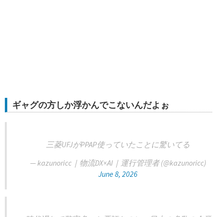
ギャグの方しか浮かんでこないんだよぉ
三菱UFJがPPAP使っていたことに驚いてる
— kazunoricc｜物流DX×AI｜運行管理者 (@kazunoricc)
June 8, 2026