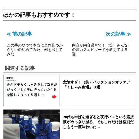
ほかの記事もおすすめです！
≪ 前の記事
次の記事 ≫
この手のやつで本当に全然見つか
内容が内容過ぎて！（笑）みんな
らないの初めてみた、例を出して
の酒カスエピソードを教えて１８
みな
選
関連する記事
危険すぎ！（笑）ハックションオラァア
「くしゃみ劇場」８選
20代も半ばを過ぎると夜行バスという選択
肢がめっきり減る、でもこれだけは格別だ
しもう一度味わいた...