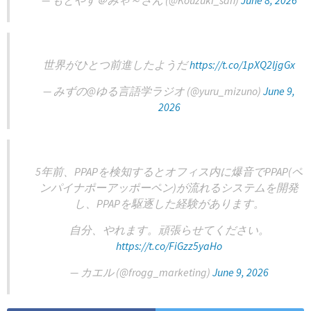
— もとやす＠みゃ～さん (@Kouzuki_san)
June 8, 2026
世界がひとつ前進したようだ
https://t.co/1pXQ2ljgGx
— みずの@ゆる言語学ラジオ (@yuru_mizuno)
June 9,
2026
5年前、PPAPを検知するとオフィス内に爆音でPPAP(ペ
ンパイナポーアッポーペン)が流れるシステムを開発
し、PPAPを駆逐した経験があります。
自分、やれます。頑張らせてください。
https://t.co/FiGzz5yaHo
— カエル (@frogg_marketing)
June 9, 2026