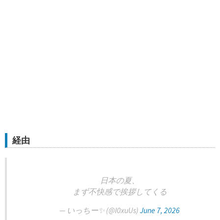
経由
日本の夏、
まず不快感で挨拶してくる
— いっちー✨ (@I0xuUs)
June 7, 2026