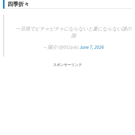
四季折々
一旦雨でビチャビチャにならないと夏にならない謎の
国
— 陽介 (@052ysk)
June 7, 2026
スポンサーリンク