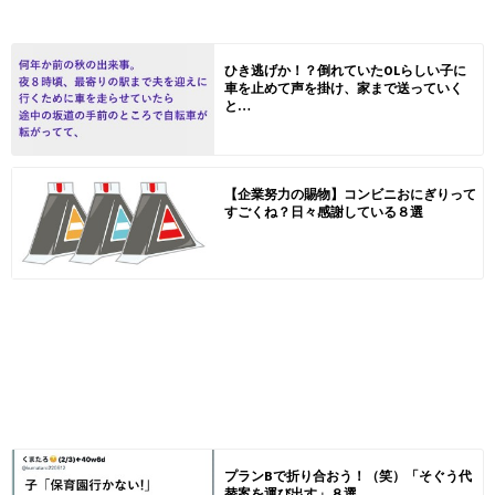
ひき逃げか！？倒れていたOLらしい子に
車を止めて声を掛け、家まで送っていく
と…
【企業努力の賜物】コンビニおにぎりって
すごくね？日々感謝している８選
プランBで折り合おう！（笑）「そぐう代
替案を運び出す」８選