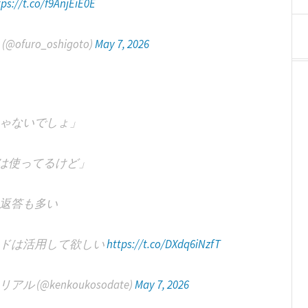
tps://t.co/f9AnjEiE0E
uro_oshigoto)
May 7, 2026
ゃないでしょ」
)は使ってるけど」
返答も多い
ードは活用して欲しい
https://t.co/DXdq6iNzfT
(@kenkoukosodate)
May 7, 2026