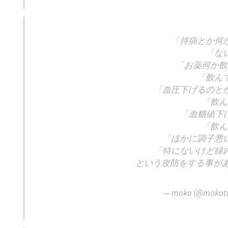
「持病とか何
「な
「お薬何か飲
「飲ん
「血圧下げるのと
「飲ん
「血糖値下
「飲ん
「ほかに調子悪
「特にないけど緑
という攻防をする事が
— moko (@mokot