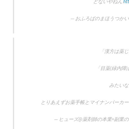
どないやねん
ht
— おふろばのまほうつかい (@of
「漢方は薬じ
「目薬(緑内障
みたいな
とりあえずお薬手帳とマイナンバーカ
— ヒューズ@薬剤師の本業×副業のリアル 