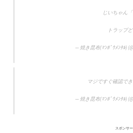
じいちゃん「
トラップど
— 焼き昆布(ﾏﾝﾎﾞｳﾒﾝﾀﾙ) (@
マジですぐ確認でき
— 焼き昆布(ﾏﾝﾎﾞｳﾒﾝﾀﾙ) (@
スポンサー