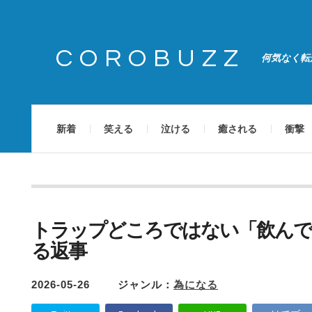
COROBUZZ
何気なく転
新着
笑える
泣ける
癒される
衝撃
トラップどころではない「飲んで
る返事
2026-05-26
ジャンル：
為になる