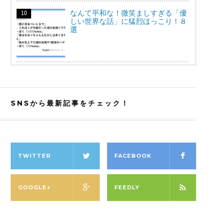
なんて平和な！微笑ましすぎる「優
しい世界な話」に猛烈ほっこり！８
選
SNSから最新記事をチェック！
TWITTER
FACEBOOK
GOOGLE+
FEEDLY