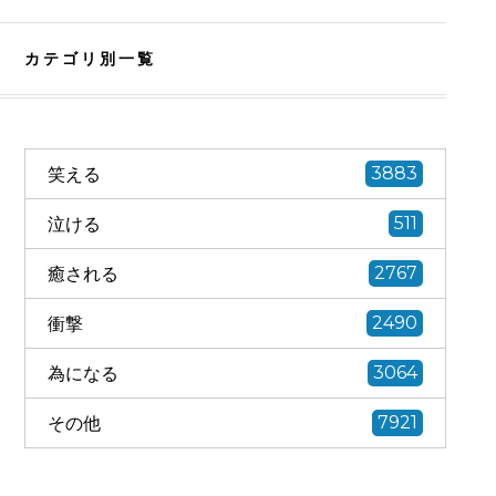
カテゴリ別一覧
笑える
3883
泣ける
511
癒される
2767
衝撃
2490
為になる
3064
その他
7921