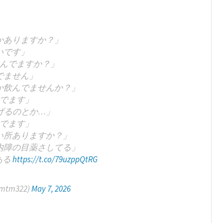
かありますか？」
いです」
んでますか？」
でません」
か飲んでませんか？」
でます」
げるのとか…」
でます」
い所ありますか？」
内障の目薬さしてる」
ある
https://t.co/79uzppQtRG
mtm322)
May 7, 2026