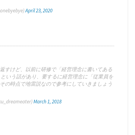
nebyebye)
April 23, 2020
返すけど、以前に研修で「経営理念に書いてある
と」という話があり、要するに経営理念に「従業員を
その時点で地雷説なので参考にしていきましょう
_dreameater)
March 1, 2018