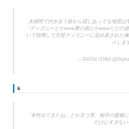
夫婦間で付き合う前から隠しあってる地雷は
「ディズニーとかwww夢の国とかwwwただの
いて喧嘩して完璧ディズニーに染め直された俺
メしま
— DIGITAL COINS (@Digit
6
「本性出てきたね」とか言う男、相手の愛嬌に
だけにすぎないケ