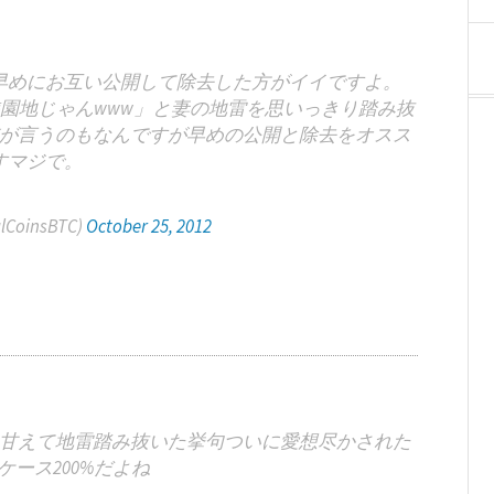
早めにお互い公開して除去した方がイイですよ。
遊園地じゃんwww」と妻の地雷を思いっきり踏み抜
が言うのもなんですが早めの公開と除去をオスス
すマジで。
alCoinsBTC)
October 25, 2012
甘えて地雷踏み抜いた挙句ついに愛想尽かされた
ース200%だよね