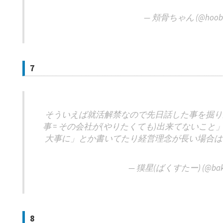
— 頬骨ちゃん (@hoobo
7
そういえば就活解禁なので先日話した事を掘り
事 = その会社が(やりたくても)出来てないこ
大事に」とか書いてたり経営理念が長い場合は
— 獏星(ばくすたー) (@baku
8