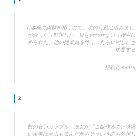
お客様の誤解を招くので、次の行動は慎みましょ
が合った→監視した、目を合わせない→接客に
められた、他の従業員を呼ぶ→たらい回しにさ
接客する
— 松駒 (@matsu
3
横の若いカップル。彼女が『ご飯作るのと洗濯
い家事は沢山あるんだからそういうのも分担し