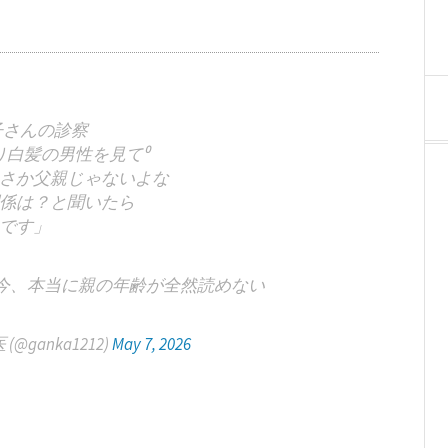
子さんの診察
り白髪の男性を見て⁰
さか父親じゃないよな
係は？と聞いたら
です」
今、本当に親の年齢が全然読めない
@ganka1212)
May 7, 2026