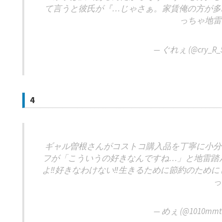
て言うと彼氏が『…じゃさぁ。家賃俺の方が多
っちゃ地雷
— ぐれぇ (@cry_R_5
4
ギャル曽根さんがコストコ購入品を丁寧に小分
フが「こういうの好きなんですね…」と地雷踏ん
よ‼️好きなわけない‼️生きるために節約のため
っ
— めぇ (@1010mmt