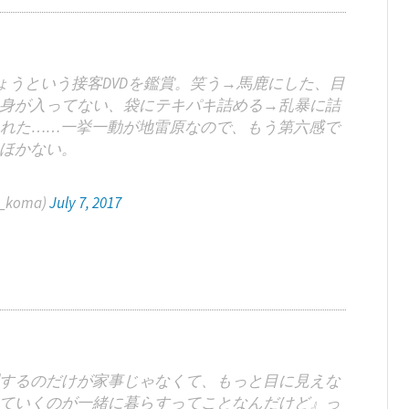
うという接客DVDを鑑賞。笑う→馬鹿にした、目
身が入ってない、袋にテキパキ詰める→乱暴に詰
れた……一挙一動が地雷原なので、もう第六感で
ほかない。
_koma)
July 7, 2017
するのだけが家事じゃなくて、もっと目に見えな
ていくのが一緒に暮らすってことなんだけど』っ