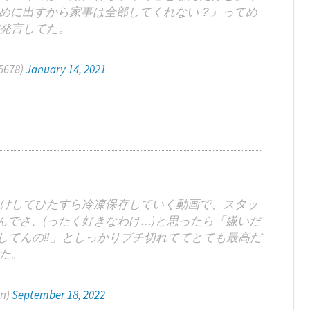
めに出すから家事は全部してくれない？』ってめ
発言してた。
678)
January 14, 2021
けしてひたすら冷凍保存していく動画で、スタッ
でさ、(ったく好きなわけ…)と思ったら「嫌いだ
にしてんの‼️」としっかりブチ切れててとても最高だ
た。
n)
September 18, 2022