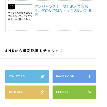
デンジャラス！（笑）あえて言お
う、尻の話ではなくケツの話だと８
選
SNSから最新記事をチェック！
TWITTER
FACEBOOK
GOOGLE+
FEEDLY