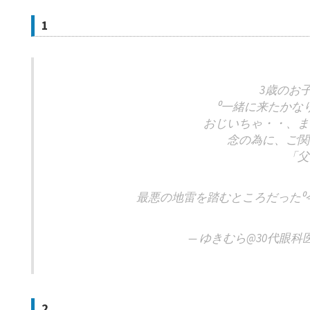
1
3歳のお
⁰一緒に来たかな
おじいちゃ・・、ま
念の為に、ご関
「父
最悪の地雷を踏むところだった⁰
— ゆきむら@30代眼科医 (
2