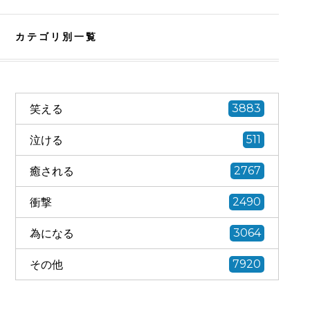
カテゴリ別一覧
笑える
3883
泣ける
511
癒される
2767
衝撃
2490
為になる
3064
その他
7920