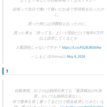
よくよく考えたら自動車税ってなんですか？
頑張って自分で働いて稼いだお金で所得税を払ったの
に、
買った時には消費税も払ったのに、
買った車を「持ってる」という理由だけで毎年4万円
以上請求してくるとか
３重課税じゃないですか？
https://t.co/F62BJBObNw
— しもじ (@Shimoji2)
May 9, 2026
7
自動車税、払うのは納得出来ても『重課概ね15%加
算』がいつも納得出来ない。
何で愛車を長く乗ってるだけで税金延滞したみたいな