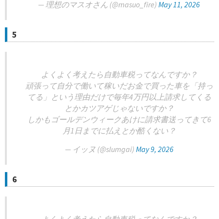
— 理想のマスオさん (@masuo_fire)
May 11, 2026
5
よくよく考えたら自動車税ってなんですか？
頑張って自分で働いて稼いだお金で買った車を「持っ
てる」という理由だけで毎年4万円以上請求してくる
とかカツアゲじゃないですか？
しかもゴールデンウィークあけに請求書送ってきて6
月1日までに払えとか酷くない？
— イッヌ (@slumgai)
May 9, 2026
6