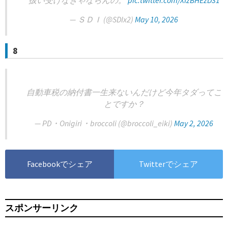
扱い受けなきゃならんの。
pic.twitter.com/XIzBHEzD31
— ＳＤＩ (@SDIx2)
May 10, 2026
8
自動車税の納付書一生来ないんだけど今年タダってこ
とですか？
— PD・Onigiri・broccoli (@broccoli_eiki)
May 2, 2026
Facebookでシェア
Twitterでシェア
スポンサーリンク