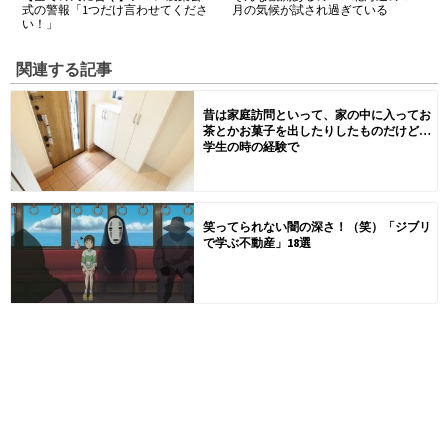
式の警報「1つだけ言わせてくださ
月の気候が試され過ぎている
い！」
関連する記事
昔は家庭訪問といって、家の中に入ってお
茶とかお菓子を出したりしたものだけど…
学生の時の経験で
笑ってられない闇の深さ！（笑）「ジブリ
で学ぶ不動産」18選