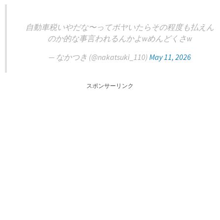
自動車税いやだな〜ってボヤいたらその程度も払えん
のか的な事言われるんかよwめんどくさw
— なかつき (@nakatsuki_110)
May 11, 2026
スポンサーリンク