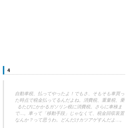
4
自動車税、払ってやったよ！でもさ、そもそも車買っ
た時点で税金払ってるんだよね。消費税、重量税、乗
るたびにかかるガソリン税に消費税。さらに車検ま
で…。車って「移動手段」じゃなくて、税金回収装置
なんか？って思うわ。どんだけカツアゲすんだよ…。