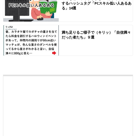
するハッシュタグ「PCスキル低い人あるあ
る」14選
満ち足りるご様子で（キリッ）「自信満々
だった者たち」９選