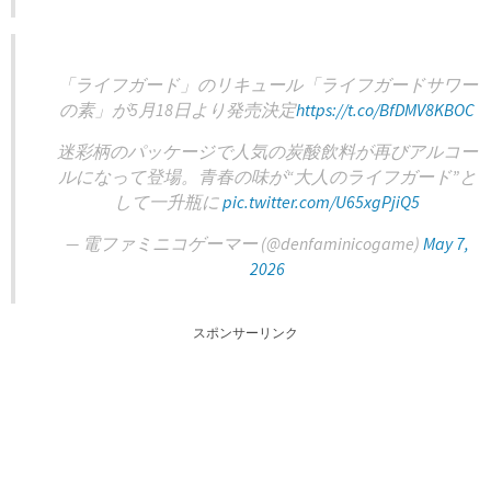
「ライフガード」のリキュール「ライフガードサワー
の素」が5月18日より発売決定
https://t.co/BfDMV8KBOC
迷彩柄のパッケージで人気の炭酸飲料が再びアルコー
ルになって登場。青春の味が“大人のライフガード”と
して一升瓶に
pic.twitter.com/U65xgPjiQ5
— 電ファミニコゲーマー (@denfaminicogame)
May 7,
2026
スポンサーリンク