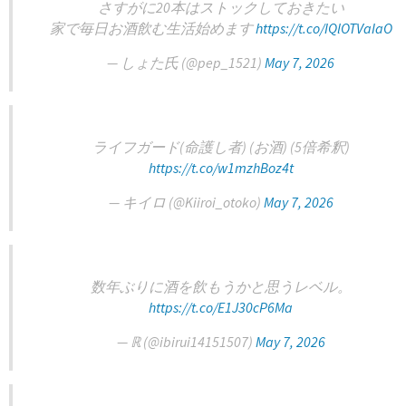
さすがに20本はストックしておきたい
家で毎日お酒飲む生活始めます
https://t.co/IQlOTVaIaO
— しょた氏 (@pep_1521)
May 7, 2026
ライフガード(命護し者) (お酒) (5倍希釈)
https://t.co/w1mzhBoz4t
— キイロ (@Kiiroi_otoko)
May 7, 2026
数年ぶりに酒を飲もうかと思うレベル。
https://t.co/E1J30cP6Ma
— ℝ (@ibirui14151507)
May 7, 2026