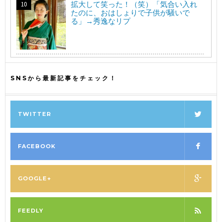
拡大して笑った！（笑）「気合い入れ
たのに、おはしょりで子供が騒いで
る」→秀逸なリプ
SNSから最新記事をチェック！
TWITTER
FACEBOOK
GOOGLE+
FEEDLY