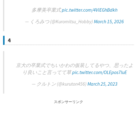
多摩美卒業式
pic.twitter.com/4ViEGhBdkh
— くろみつ (@Kuromitsu_Hobby)
March 15, 2026
4
京大の卒業式でちいかわの仮装してるやつ、思ったよ
り良いこと言ってて草
pic.twitter.com/OLEpos7luE
— クルトン (@kuruton456)
March 25, 2023
スポンサーリンク