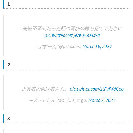
1
先週卒業式だった姪の喜びの舞を見てください
pic.twitter.com/eAEM6O4sVq
— ぷすーん (@pslasoon)
March 16, 2020
2
正直者の歯医者さん。
pic.twitter.com/ztFuFXdCeo
— あ っ く ん (@d_150_virgo)
March 2, 2021
3