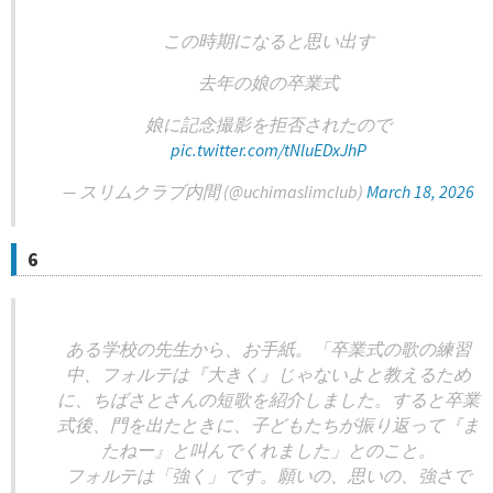
この時期になると思い出す
去年の娘の卒業式
娘に記念撮影を拒否されたので
pic.twitter.com/tNluEDxJhP
— スリムクラブ内間 (@uchimaslimclub)
March 18, 2026
6
ある学校の先生から、お手紙。「卒業式の歌の練習
中、フォルテは『大きく』じゃないよと教えるため
に、ちばさとさんの短歌を紹介しました。すると卒業
式後、門を出たときに、子どもたちが振り返って『ま
たねー』と叫んでくれました」とのこと。
フォルテは「強く」です。願いの、思いの、強さで