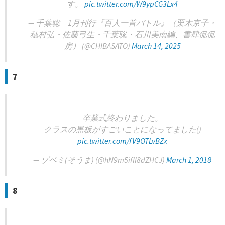
す。
pic.twitter.com/W9ypCG3Lx4
— 千葉聡 1月刊行『百人一首バトル』（栗木京子・
穂村弘・佐藤弓生・千葉聡・石川美南編、書肆侃侃
房） (@CHIBASATO)
March 14, 2025
7
卒業式終わりました。
クラスの黒板がすごいことになってました()
pic.twitter.com/fV9OTLvBZx
— ゾベミ(そうま) (@hN9m5ifII8dZHCJ)
March 1, 2018
8