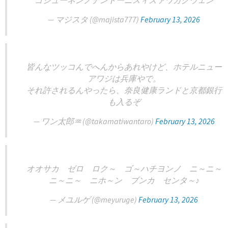
ゴジューネンノデントーニスィズァワガクウェン
— マジスタ (@majista777)
February 13, 2026
皆んなツッコんでへんからあれやけど、ホテルニュー
アワジは兵庫やで。
それ許されるんやったら、奈良健康ランドと京都銀行
も入るぞ
— ワン太郎♒️ (@takamatiwantaro)
February 13, 2026
オオサカ ゼロ ロク～ ゴ～ハチヨンノ ニ～ニ～
ニ～ニ～ ニホ～ン ブンカ センタ～♪
— メユルゲ (@meyuruge)
February 13, 2026