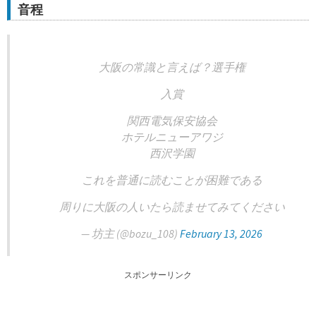
音程
大阪の常識と言えば？選手権
入賞
関西電気保安協会
ホテルニューアワジ
西沢学園
これを普通に読むことが困難である
周りに大阪の人いたら読ませてみてください
— 坊主 (@bozu_108)
February 13, 2026
スポンサーリンク