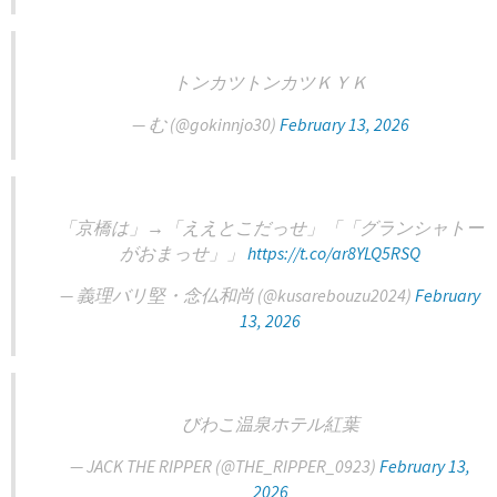
トンカツトンカツＫＹＫ
— む (@gokinnjo30)
February 13, 2026
「京橋は」→「ええとこだっせ」「「グランシャトー
がおまっせ」」
https://t.co/ar8YLQ5RSQ
— 義理バリ堅・念仏和尚 (@kusarebouzu2024)
February
13, 2026
びわこ温泉ホテル紅葉
— JACK THE RIPPER (@THE_RIPPER_0923)
February 13,
2026