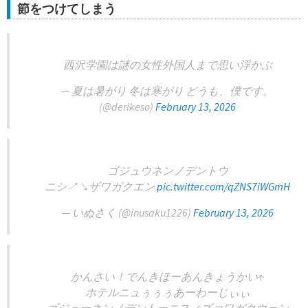
節をつけてしまう
西沢学園は謎の女性外国人まで思い浮かぶ
— 夏は暑がり 冬は寒がり どうも、僕です。
(@derikeso)
February 13, 2026
ゴジュウネンノデントウ
ニシ↗️↘️ザワガクエン
pic.twitter.com/qZNS7iWGmH
— いぬさく (@inusaku1226)
February 13, 2026
かんさい！でんきほーあんきょうかい↑
ホテルニュぅぅぅあーわーじぃぃ