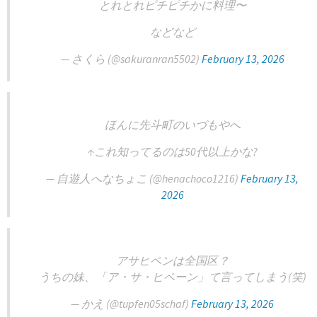
とれとれピチピチかに料理〜
などなど
— さくら (@sakuranran5502)
February 13, 2026
ほんに先斗町のいづもやへ
↑これ知ってるのは50代以上かな?
— 自遊人へなちょこ (@henachoco1216)
February 13,
2026
アサヒペンは全国区？
うちの妹、「ア・サ・ヒペーン」て言ってしまう(笑)
— かえ (@tupfen05schaf)
February 13, 2026