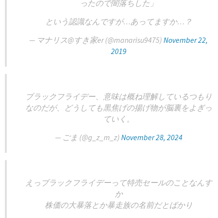
ったので闇落ちした」
という認識なんですが…あってますか…？
— マナリス@すき家er (@manarisu9475)
November 22,
2019
ブラックフライデー、意味は概ね理解しているつもり
なのだが、どうしても黒焦げの揚げ物が脳裏をよぎっ
ていく。
— ごま (@g_z_m_z)
November 28, 2024
えっブラックフライデーって特売セールのことなんす
か
株価の大暴落とか暴走族の名前だとばかり