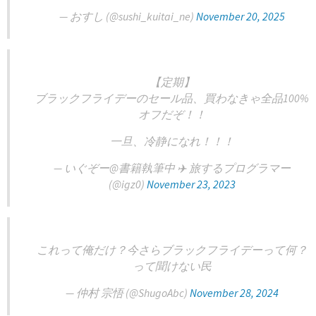
— おすし (@sushi_kuitai_ne)
November 20, 2025
【定期】
ブラックフライデーのセール品、買わなきゃ全品100%
オフだぞ！！
一旦、冷静になれ！！！
— いぐぞー@書籍執筆中 ✈️ 旅するプログラマー
(@igz0)
November 23, 2023
これって俺だけ？今さらブラックフライデーって何？
って聞けない民
— 仲村 宗悟 (@ShugoAbc)
November 28, 2024