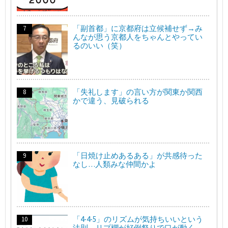
「副首都」に京都府は立候補せず→み
んなが思う京都人をちゃんとやってい
るのいい（笑）
「失礼します」の言い方が関東か関西
かで違う、見破られる
「日焼け止めあるある」が共感待った
なし…人類みな仲間かよ
「4-4-5」のリズムが気持ちいいという
法則→リプ欄が好例祭りで口が動く