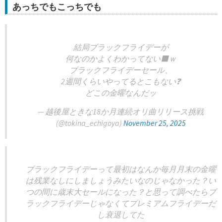
あっちでもこっちでも
結局ブラックフライデーが
何なのかよくわかってない‍⬛ｗ
ブラックフライデーセール、
2週間くらいやってるとこもない❓
どこの金曜なんだッ
— 越後屋ときな18か月連続オリ曲リリース挑戦
(@tokina_echigoya)
November 25, 2025
ブラックフライデーって最初はなんか毎月月末の金曜
は残業なしにしましょうみたいなのじゃなかった？い
つの間に歳末大セールになった？と思って調べたらブ
ラックフライデーじゃなくてプレミアムフライデーだ
し衰退してた