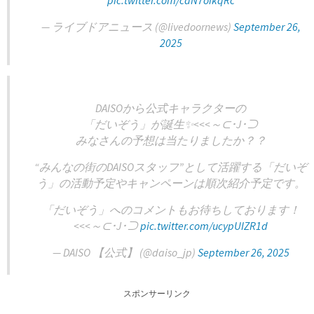
pic.twitter.com/caN7oikqRc
— ライブドアニュース (@livedoornews)
September 26,
2025
DAISOから公式キャラクターの
「だいぞう」が誕生✨<<<～⊂･J･⊃
みなさんの予想は当たりましたか？？
“みんなの街のDAISOスタッフ”として活躍する「だいぞ
う」の活動予定やキャンペーンは順次紹介予定です。
「だいぞう」へのコメントもお待ちしております！
<<<～⊂･J･⊃
pic.twitter.com/ucypUIZR1d
— DAISO 【公式】 (@daiso_jp)
September 26, 2025
スポンサーリンク