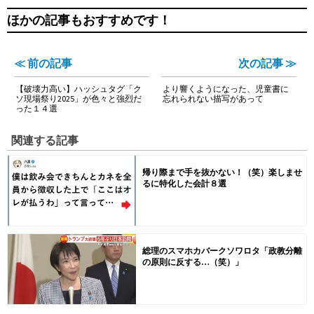
ほかの記事もおすすめです！
≪ 前の記事
次の記事 ≫
【破壊力高い】ハッシュタグ「ク
より響くようになった、児童書に
ソ現場祭り2025」が色々と強烈だ
忘れられない描写があって
った１４選
関連する記事
帰り際まで手を抜かない！（笑）楽しませ
るに特化した会計８選
総理のスマホカバークソワロタ「政教分離
の原則に反する…（笑）」