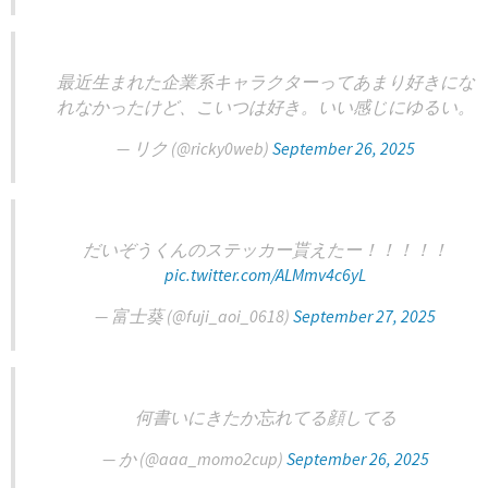
最近生まれた企業系キャラクターってあまり好きにな
れなかったけど、こいつは好き。いい感じにゆるい。
— リク (@ricky0web)
September 26, 2025
だいぞうくんのステッカー貰えたー！！！！！
pic.twitter.com/ALMmv4c6yL
— 富士葵 (@fuji_aoi_0618)
September 27, 2025
何書いにきたか忘れてる顔してる
— か (@aaa_momo2cup)
September 26, 2025