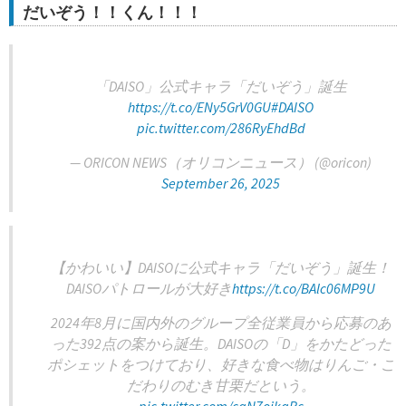
だいぞう！！くん！！！
「DAISO」公式キャラ「だいぞう」誕生
https://t.co/ENy5GrV0GU
#DAISO
pic.twitter.com/286RyEhdBd
— ORICON NEWS（オリコンニュース） (@oricon)
September 26, 2025
【かわいい】DAISOに公式キャラ「だいぞう」誕生！
DAISOパトロールが大好き
https://t.co/BAlc06MP9U
2024年8月に国内外のグループ全従業員から応募のあ
った392点の案から誕生。DAISOの「D」をかたどった
ポシェットをつけており、好きな食べ物はりんご・こ
だわりのむき甘栗だという。