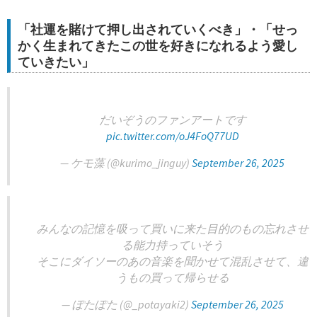
「社運を賭けて押し出されていくべき」・「せっ
かく生まれてきたこの世を好きになれるよう愛し
ていきたい」
だいぞうのファンアートです
pic.twitter.com/oJ4FoQ77UD
— ケモ藻 (@kurimo_jinguy)
September 26, 2025
みんなの記憶を吸って買いに来た目的のもの忘れさせ
る能力持っていそう
そこにダイソーのあの音楽を聞かせて混乱させて、違
うもの買って帰らせる
— ぽたぽた (@_potayaki2)
September 26, 2025