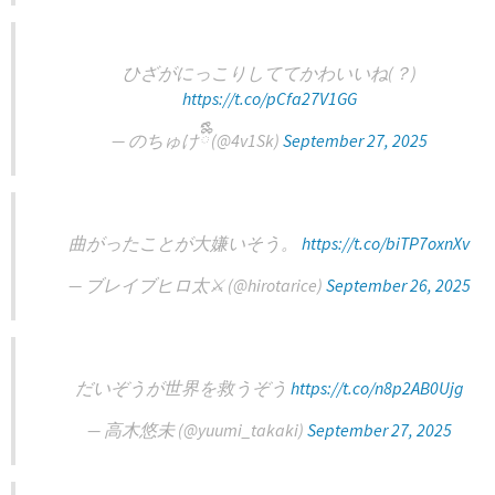
ひざがにっこりしててかわいいね(？)
https://t.co/pCfa27V1GG
— のちゅけྀིྀི (@4v1Sk)
September 27, 2025
曲がったことが大嫌いそう。
https://t.co/biTP7oxnXv
— ブレイブヒロ太⚔️ (@hirotarice)
September 26, 2025
だいぞうが世界を救うぞう
https://t.co/n8p2AB0Ujg
— 高木悠未 (@yuumi_takaki)
September 27, 2025