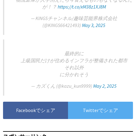
が！？
https://t.co/xM38z1XJ8M
— KINGSチャンネル/趣味芸能界株式会社
(@KINGS66421493)
May 3, 2025
最終的に
上級国民だけが住めるインフラが整備された都市
それ以外
に分かれそう
— カズくん (@kazu_kun9999)
May 2, 2025
Facebookでシェア
Twitterでシェア