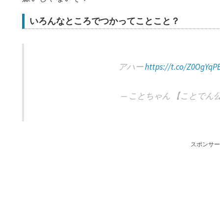
いろんなところでつかってことこと？
アハー
https://t.co/Z0OgYqP
— ことちゃん 【ことでん公式】 
スポンサー