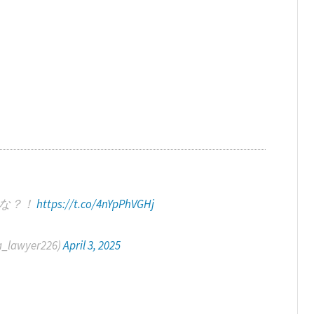
とな？！
https://t.co/4nYpPhVGHj
lawyer226)
April 3, 2025