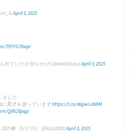
hi_S)
April 3, 2025
com/79TFG78wpI
たが治りかけ) (@meishitetu)
April 3, 2025
しました
特別に異才を放っています
https://t.co/x6gwLubl0M
.com/Qjfh28jxgp
（5/17-18） (@kjz42828)
April 3, 2025