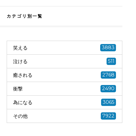
カテゴリ別一覧
笑える
3883
泣ける
511
癒される
2768
衝撃
2490
為になる
3065
その他
7922