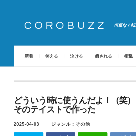
COROBUZZ
何気なく転
新着
笑える
泣ける
癒される
衝撃
どういう時に使うんだよ！（笑）こ
そのテイストで作った
2025-04-03
ジャンル：
その他