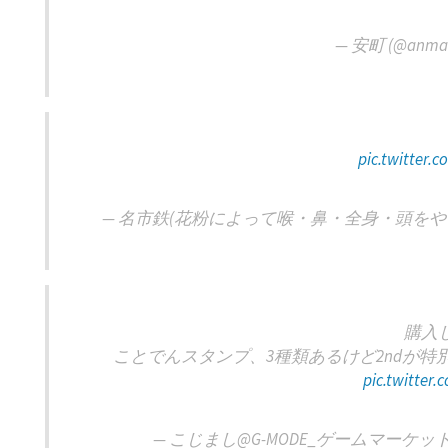
— 安町 (@anmac
pic.twitter.
— 名市鉄(花粉によって喉・鼻・全身・頭をやられてい
購入
ことでんスタンプ、3種類あるけど2ndが
pic.twitter
— こじまし@G-MODE_ゲームマーケット2025春