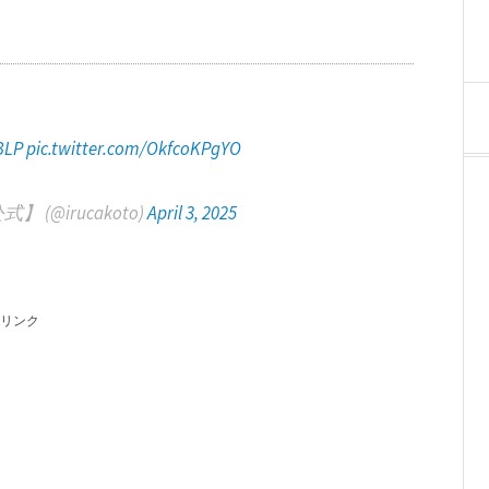
BLP
pic.twitter.com/OkfcoKPgYO
(@irucakoto)
April 3, 2025
リンク