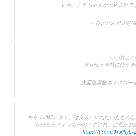
いや、ことちゃんが煮込まれて
— みどたん⛩️⛓️ (@Mid
いいなこの
怒り伝える時に使える
— 次亜塩素酸ネオクロール (@l
長らくLINEスタンプは友人にいただいたもの
かけたらステッカーの「ググれ」に惹かれ調
https://t.co/nJ9Xu0hyLx