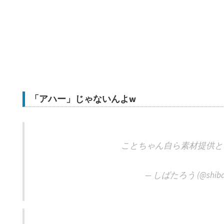
「アハー」じゃないんよw
ことちゃん自ら素材提供
— しばたろう (@shiba_