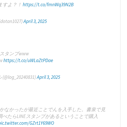
ますよ？！
https://t.co/fmnWq39N2B
otan1027)
April 3, 2025
スタンプwww
w
https://t.co/uWLaZtPDae
og_20240831)
April 3, 2025
しかなかったが最近ことでんを入手した。書泉で見
べたらLINEスタンプがあるということで購入
pic.twitter.com/GZrt1Y69WO