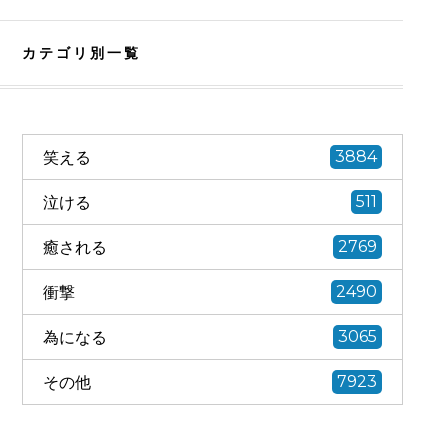
カテゴリ別一覧
笑える
3884
泣ける
511
癒される
2769
衝撃
2490
為になる
3065
その他
7923