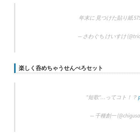
年末に 見つけた貼り紙 57
— さわぐち けいすけ (@tricol
楽しく呑めちゃうせんべろセット
"短歌"…ってコト！？
— 千種創一 (@chigusas