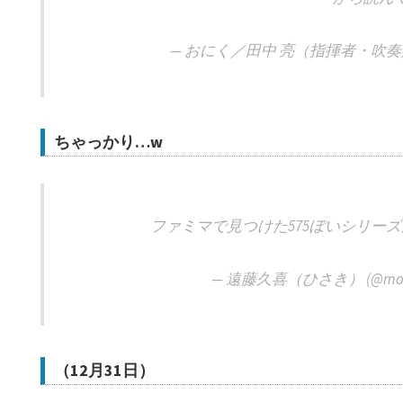
— おにく／田中 亮（指揮者・吹奏楽指導
ちゃっかり…w
ファミマで見つけた575ぽいシリー
— 遠藤久喜（ひさき） (@moyas
（12月31日）