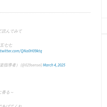
て読んでみて
五七七
c.twitter.com/QNa0H09ktq
者） (@029sensei)
March 4, 2025
に香る～
であげてくれ