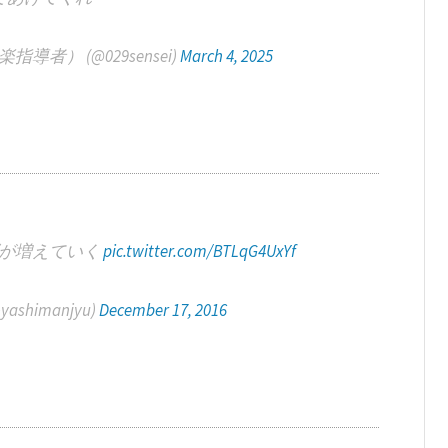
者） (@029sensei)
March 4, 2025
ズが増えていく
pic.twitter.com/BTLqG4UxYf
himanjyu)
December 17, 2016