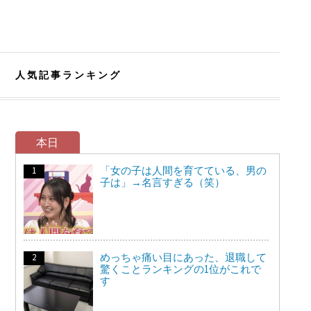
人気記事ランキング
本日
「女の子は人間を育てている、男の
子は」→名言すぎる（笑）
めっちゃ痛い目にあった、退職して
驚くことランキングの1位がこれで
す