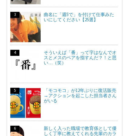
曲名に「週5で」を付けて仕事みた
いにしてください【25選】
そういえば「番」って字はなんでオ
スとメスのペアを指すんだ？！と思
い…（笑）
「モコモコ」が12年ぶりに復活販売
→アクションを起こした担当者さん
がいる
新しく入った職場で教育係として優
しく丁寧に教えてくれる先輩のカラ