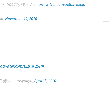
たら下の句があった。
pic.twitter.com/zMo5YkXajo
ki)
November 12, 2016
ic.twitter.com/tZz0X0ZSHK
ashirosyouyu)
April 15, 2020