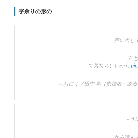
字余りの形の
声に出し
五七
で気持ちいいから
pi
— おにく／田中 亮（指揮者・吹奏楽指導
～う
から読ん