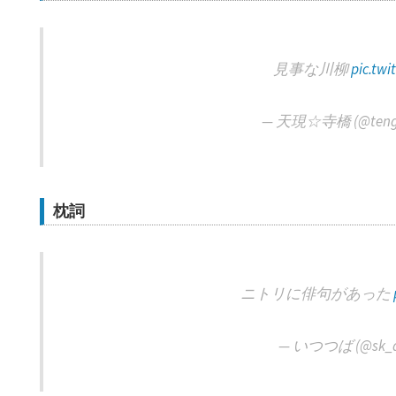
見事な川柳
pic.tw
— 天現☆寺橋 (@tengen
枕詞
ニトリに俳句があった
— いつつば (@sk_