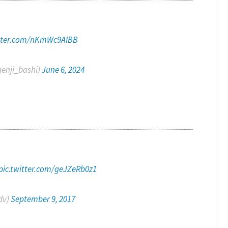
itter.com/nKmWc9AIBB
ji_bashi)
June 6, 2024
pic.twitter.com/geJZeRb0z1
dv)
September 9, 2017