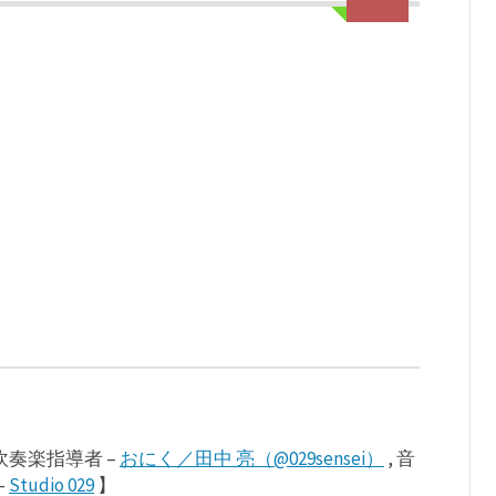
奏楽指導者 –
おにく／田中 亮（@029sensei）
, 音
–
Studio 029
】