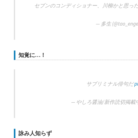
セブンのコンディショナー、川柳かと思っ
— 多生 (@tao_enge
知覚に…！
サブリミナル俳句だ
p
— やしろ醤油/新作読切掲載中 (@y
詠み人知らず