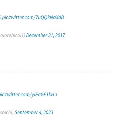
5
pic.twitter.com/7uQQkNaXdB
orebicol1)
December 31, 2017
pic.twitter.com/ylPaGF1kHn
oichi)
September 4, 2023