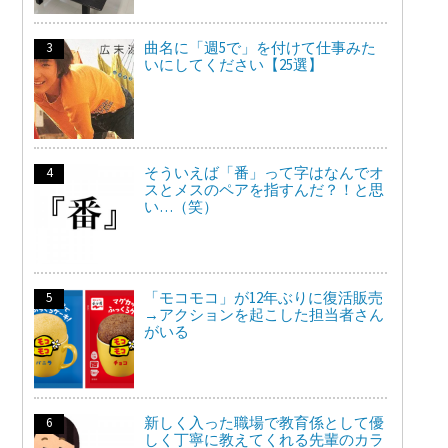
曲名に「週5で」を付けて仕事みた
いにしてください【25選】
そういえば「番」って字はなんでオ
スとメスのペアを指すんだ？！と思
い…（笑）
「モコモコ」が12年ぶりに復活販売
→アクションを起こした担当者さん
がいる
新しく入った職場で教育係として優
しく丁寧に教えてくれる先輩のカラ