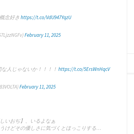
り概念好き
https://t.co/VdU947YqzU
LjzzNGFv)
February 11, 2025
切な人じゃないか！！！！
https://t.co/5ErsWnHqcV
@83VOLTA)
February 11, 2025
しいおぢ】、いるよなぁ
うけどその優しさに気づくとほっこりする…