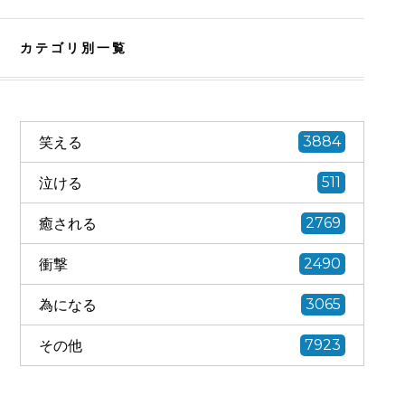
カテゴリ別一覧
笑える
3884
泣ける
511
癒される
2769
衝撃
2490
為になる
3065
その他
7923