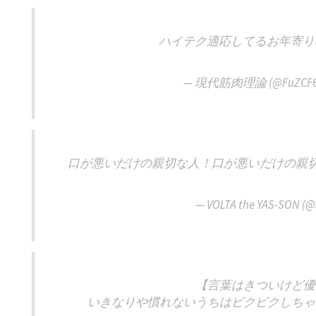
ハイテク適応してるお年寄
— 現代筋肉理論 (@FuZCF67
口が悪いだけの親切な人！口が悪いだけの親
— VOLTA the YAS-SON (
【言葉はきついけど優
いきなりや慣れないうちはビクビクしちゃ