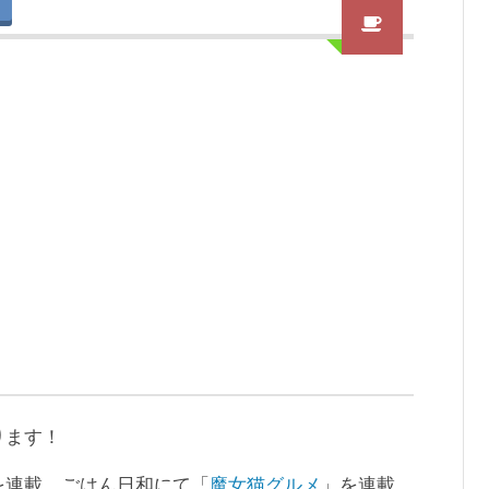
ります！
を連載、ごはん日和にて「
魔女猫グルメ
」を連載