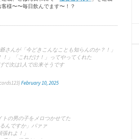
お客様〜〜毎日飲んでます〜！？
爺さんが「今どきこんなことも知らんのか？！」
！！」「これだけ！」ってやってくれた
げで次は1人で出来そうです
ords123)
February 10, 2025
イトの男の子をメロつかせてた
るんですか」パァァ
頑張れよ！」