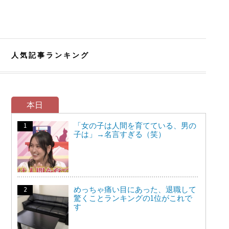
人気記事ランキング
本日
「女の子は人間を育てている、男の
子は」→名言すぎる（笑）
めっちゃ痛い目にあった、退職して
驚くことランキングの1位がこれで
す