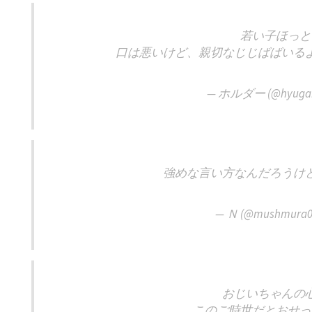
若い子ほっと
口は悪いけど、親切なじじばばいる
— ホルダー (@hyugait
強めな言い方なんだろうけ
— Ｎ (@mushmura0
おじいちゃんの
このご時世だとおせっ