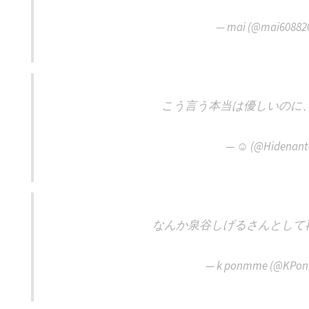
— mai (@mai60882
こう言う本当は優しいのに
— ☺️ (@Hidenant
なんか泉谷しげるさんとして
— k ponmme (@KPo