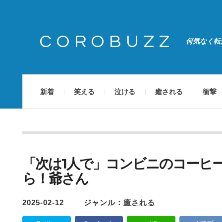
COROBUZZ
何気なく転
新着
笑える
泣ける
癒される
衝撃
「次は1人で」コンビニのコーヒ
ら！爺さん
2025-02-12
ジャンル：
癒される