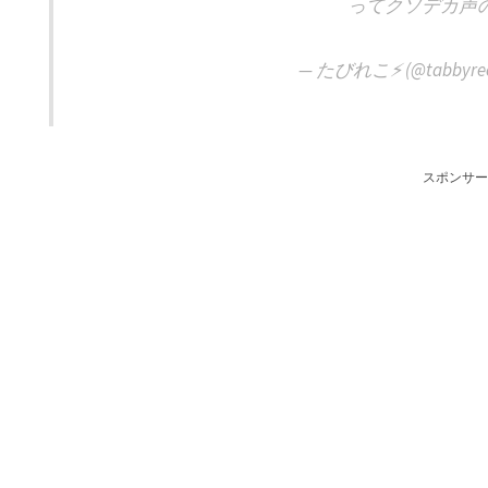
ってクソデカ声
— たびれこ⚡️ (@tabbyrec
スポンサー