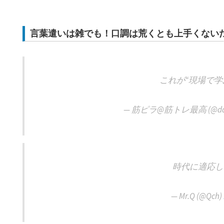
言葉遣いは雑でも！口調は荒くとも上手くない
これが“現場で学
— 筋ピラ@筋トレ最高 (@dai_d
時代に適応し
— Mr.Q (@Qch)