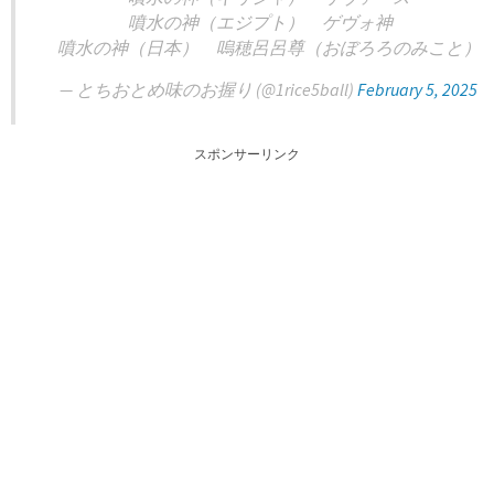
噴水の神（エジプト） ゲヴォ神
噴水の神（日本） 嗚穂呂呂尊（おぼろろのみこと）
— とちおとめ味のお握り (@1rice5ball)
February 5, 2025
スポンサーリンク