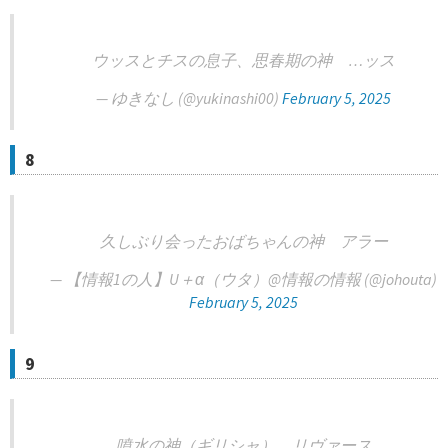
ウッスとチスの息子、思春期の神 …ッス
— ゆきなし (@yukinashi00)
February 5, 2025
8
久しぶり会ったおばちゃんの神 アラー
— 【情報1の人】U＋α（ウタ）@情報の情報 (@johouta)
February 5, 2025
9
噴水の神（ギリシャ） リヴァース