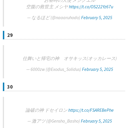
お昼時の天使 メシクエル
空腹の救世主 メシヤ
https://t.co/OS222Yz67u
— なるほど (@naaaruhodo)
February 5, 2025
29
仕舞いと帰宅の神 オサキッス(オッカレース)
— 6000zw (@Exodus_Solidus)
February 5, 2025
30
論破の神 ドセイロン
https://t.co/FSAREBePhe
— 激アツ (@Gensho_Basho)
February 5, 2025