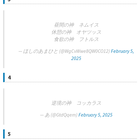
昼間の神 ネムイス
休憩の神 オヤツッス
食欲の神 フトルス
— ほしのあまひと (@WgCvWwe8QW0CO12)
February 5,
2025
4
逆境の神 コッカラス
— あ (@GtdQqem)
February 5, 2025
5