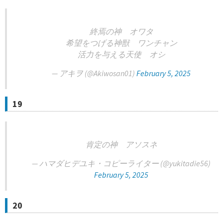
終焉の神 オワタ
希望をつげる神獣 ワンチャン
活力を与える天使 オシ
— アキヲ (@Akiwosan01)
February 5, 2025
19
肯定の神 アソスネ
— ハマダヒデユキ・コピーライター (@yukitadie56)
February 5, 2025
20