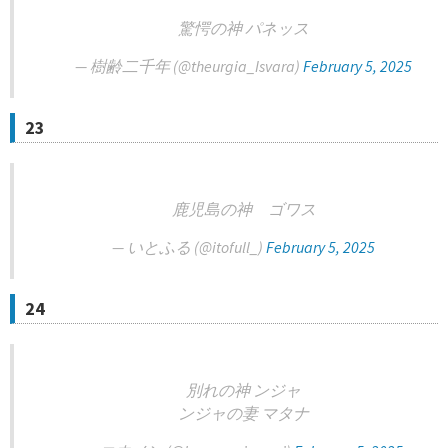
驚愕の神 パネッス
— 樹齢二千年 (@theurgia_Isvara)
February 5, 2025
23
鹿児島の神 ゴワス
— いとふる (@itofull_)
February 5, 2025
24
別れの神 ンジャ
ンジャの妻 マタナ