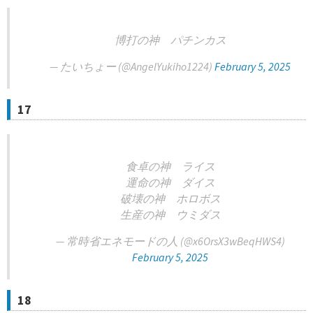
博打の神 パチンカス
— たいちょー (@AngelYukiho1224)
February 5, 2025
17
食卓の神 ライス
運命の神 ダイス
破壊の神 ホロボス
生産の神 ウミダス
— 常時省エネモードの人 (@x6OrsX3wBeqHWS4)
February 5, 2025
18