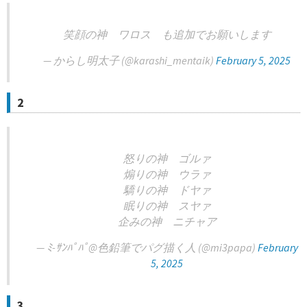
笑顔の神 ワロス も追加でお願いします
— からし明太子️ (@karashi_mentaik)
February 5, 2025
2
怒りの神 ゴルァ
煽りの神 ウラァ
驕りの神 ドヤァ
眠りの神 スヤァ
企みの神 ニチャア
— ﾐ-ｻﾝﾊﾟﾊﾟ@色鉛筆でパグ描く人 (@mi3papa)
February
5, 2025
3