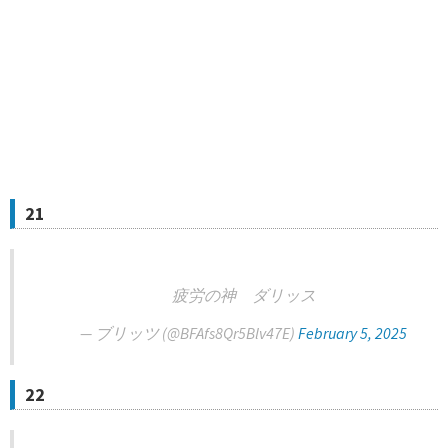
21
疲労の神 ダリッス
— ブリッツ (@BFAfs8Qr5Blv47E)
February 5, 2025
22