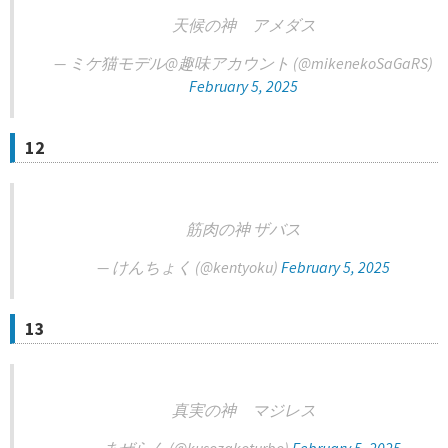
天候の神 アメダス
— ミケ猫モデル@趣味アカウント (@mikenekoSaGaRS)
February 5, 2025
12
筋肉の神 ザバス
— けんちょく (@kentyoku)
February 5, 2025
13
真実の神 マジレス