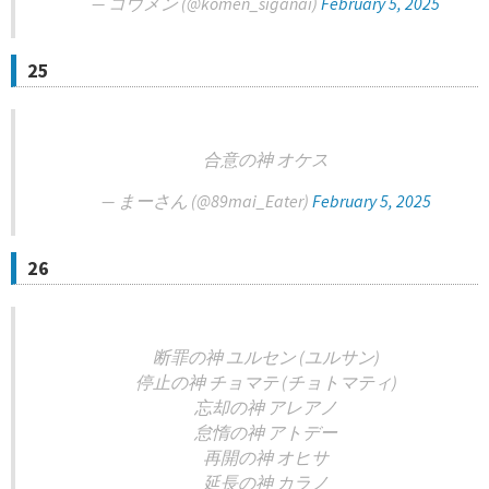
— コウメン (@komen_siganai)
February 5, 2025
25
合意の神 オケス
— まーさん (@89mai_Eater)
February 5, 2025
26
断罪の神 ユルセン (ユルサン)
停止の神 チョマテ (チョトマティ)
忘却の神 アレアノ
怠惰の神 アトデー
再開の神 オヒサ
延長の神 カラノ