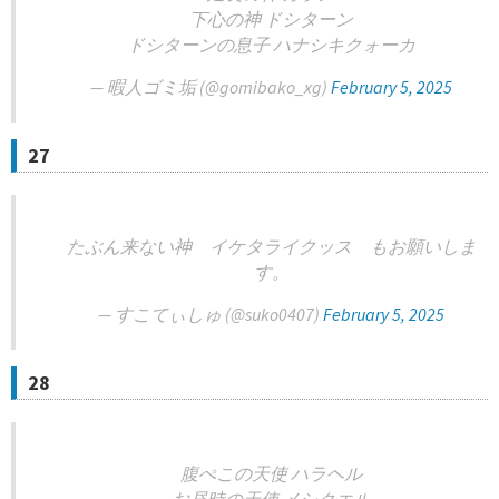
下心の神 ドシターン
ドシターンの息子 ハナシキクォーカ
— 暇人ゴミ垢 (@gomibako_xg)
February 5, 2025
27
たぶん来ない神 イケタライクッス もお願いしま
す。
— すこてぃしゅ (@suko0407)
February 5, 2025
28
腹ぺこの天使 ハラヘル