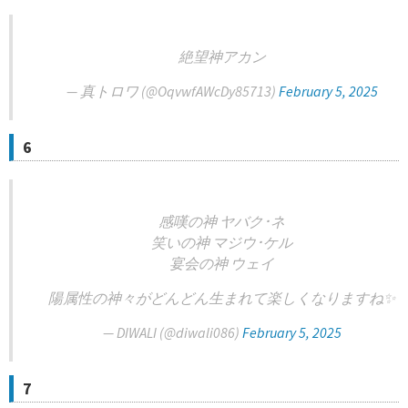
絶望神アカン
— 真トロワ (@OqvwfAWcDy85713)
February 5, 2025
6
感嘆の神 ヤバク･ネ
笑いの神 マジウ･ケル
宴会の神 ウェイ
陽属性の神々がどんどん生まれて楽しくなりますね✨
— DIWALI (@diwali086)
February 5, 2025
7