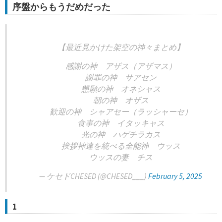
序盤からもうだめだった
【最近見かけた架空の神々まとめ】
感謝の神 アザス（アザマス）
謝罪の神 サアセン
懇願の神 オネシャス
朝の神 オザス
歓迎の神 シャアセー（ラッシャーセ）
食事の神 イタッキャス
光の神 ハゲチラカス
挨拶神達を統べる全能神 ウッス
ウッスの妻 チス
— ケセドCHESED (@CHESED___)
February 5, 2025
1