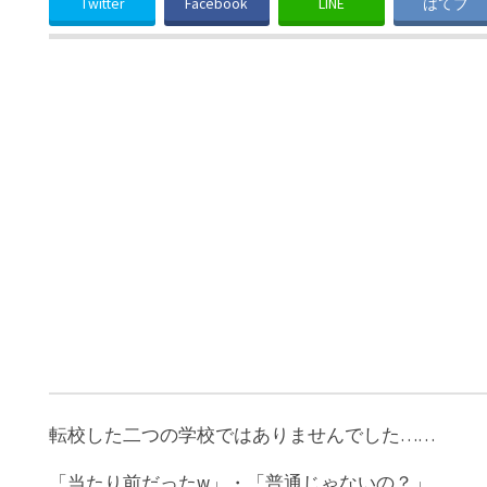
Twitter
Facebook
LINE
はてブ
転校した二つの学校ではありませんでした……
「当たり前だったw」・「普通じゃないの？」