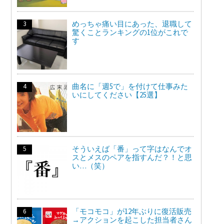
めっちゃ痛い目にあった、退職して
驚くことランキングの1位がこれで
す
曲名に「週5で」を付けて仕事みた
いにしてください【25選】
そういえば「番」って字はなんでオ
スとメスのペアを指すんだ？！と思
い…（笑）
「モコモコ」が12年ぶりに復活販売
→アクションを起こした担当者さん