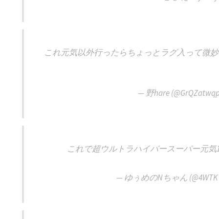
これ元気以外行ったらちょっとラグ入って微妙
— 野hare (@GrQZatwqp
これで超ウルトラハイパースーパー元気1
— ゆぅめのNちゃん (@4WTKTt0