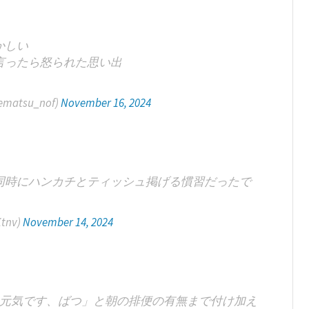
かしい
言ったら怒られた思い出
tsu_nof)
November 16, 2024
同時にハンカチとティッシュ掲げる慣習だったで
Ktnv)
November 14, 2024
元気です、ばつ」と朝の排便の有無まで付け加え