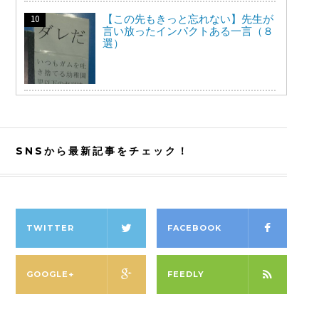
【この先もきっと忘れない】先生が
言い放ったインパクトある一言（８
選）
SNSから最新記事をチェック！
TWITTER
FACEBOOK
GOOGLE+
FEEDLY