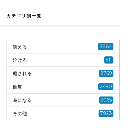
カテゴリ別一覧
笑える
3884
泣ける
511
癒される
2769
衝撃
2490
為になる
3065
その他
7923