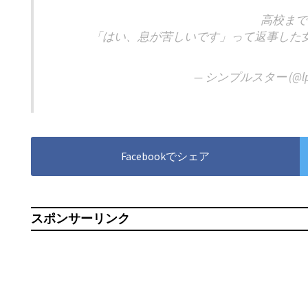
高校まで
「はい、息が苦しいです」って返事した
— シンプルスター (@lpc
Facebookでシェア
スポンサーリンク