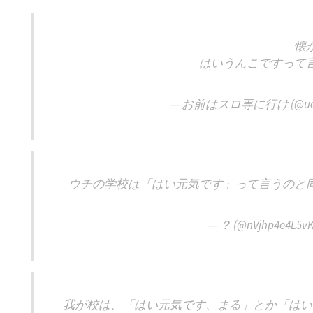
懐
はいうんこですって
— お前はスロ専に行け (@uema
ウチの学校は「はい元気です」って言うのと
— ？ (@nVjhp4e4L5v
我が校は、「はい元気です、まる」とか「はい