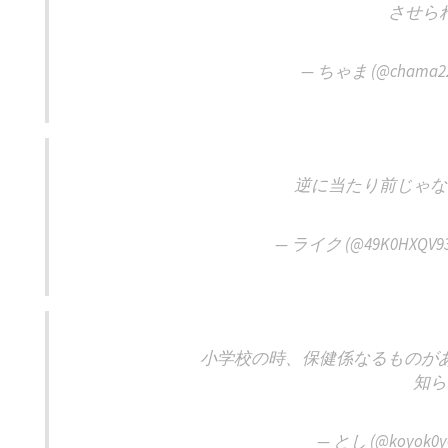
させら
— ちゃま (@chama2
逆に当たり前じゃな
— ライク (@49K0HXQV93
小学校の時、保健係なるものが
知ら
— とし (@koyok0y