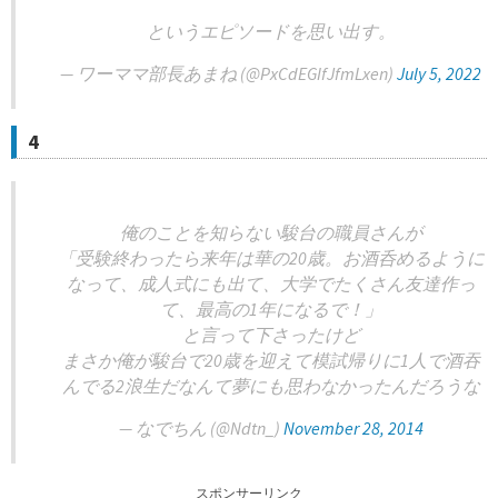
というエピソードを思い出す。
— ワーママ部長あまね (@PxCdEGIfJfmLxen)
July 5, 2022
4
俺のことを知らない駿台の職員さんが
「受験終わったら来年は華の20歳。お酒呑めるように
なって、成人式にも出て、大学でたくさん友達作っ
て、最高の1年になるで！」
と言って下さったけど
まさか俺が駿台で20歳を迎えて模試帰りに1人で酒吞
んでる2浪生だなんて夢にも思わなかったんだろうな
— なでちん (@Ndtn_)
November 28, 2014
スポンサーリンク