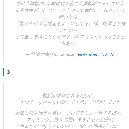
会計士試験の1年本科初年度で全国模試でトップ10入
る京大生がいたので「どうやって勉強してるの」って
聞いたら、
「授業中に全部覚えるようにしてる。僕、復習とか嫌
いだから」
って全く参考にならんアドバイスならもらったことな
らある。
— 野瀬大樹 (@hirokinose)
September 21, 2022
3
模試が返却されるたびに、
かつて『すべらない話』で千鳥ノブが話していた
高価な知育玩具を買い、プログラミングやそろばん、
スイミングと数々の習い事をさせた息子に
「将来なにになりたいの？」と聞いた回答が「ねこ」