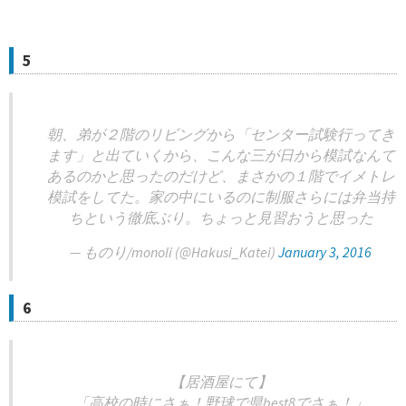
5
朝、弟が２階のリビングから「センター試験行ってき
ます」と出ていくから、こんな三が日から模試なんて
あるのかと思ったのだけど、まさかの１階でイメトレ
模試をしてた。家の中にいるのに制服さらには弁当持
ちという徹底ぶり。ちょっと見習おうと思った
— ものり/monoli (@Hakusi_Katei)
January 3, 2016
6
【居酒屋にて】
「高校の時にさぁ！野球で県best8でさぁ！」