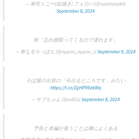
— 寿司トニー(絵描き) フォロバ (@sushitonyArt)
September 8, 2024
秋「忘れ物取ってくるので遅れます」
— 単なるりっぽん (@rippon_rippon_s)
September 9, 2024
そば屋の出前の「今出るところです」みたい
https://t.co/ZgHP99zkWq
— サブちゃん (@xx85u)
September 8, 2024
予告と本編が違うことは稀によくある