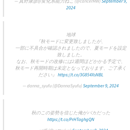
— 真野康彦@変化系能力ねこ (@cancerMW)
September 9,
2024
地球
『秋モードに変更致しましたが、
一部に不具合が確認されましたので、夏モードを設定
致しました。
なお、秋モードの改修には2週間ほどかかる予定で、
秋モード再開時期は未定となっております、ご了承く
ださい』
https://t.co/3G854XsNBL
— danna_syufu (@DannaSyufu)
September 9, 2024
秋のこの姿勢を信じた俺がバカだった
https://t.co/PrHTaghgQN