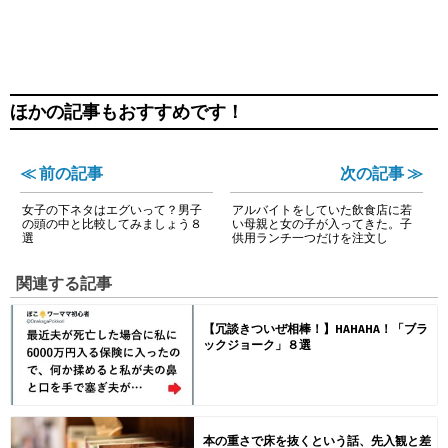
ほかの記事もおすすめです！
≪ 前の記事
次の記事 ≫
女子の下ネタはエグいって？男子
アルバイトをしていた飲食店に若
の頭の中と比較してみましょう８
い母親と女の子が入ってきた。子
選
供用ランチ一つだけを注文し
関連する記事
【冗談きついぜ相棒！】HAHAHA！「ブラ
ックジョーク」８選
本の重さで床を抜くという話、先入観と差