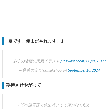
｢夏です。俺まだやれます。｣
あすの近畿の天気イラスト
pic.twitter.com/XXQPQkD1hr
— 蓬莱大介 (@daisukehourai)
September 10, 2024
期待させやがって
30℃の熱帯夜で鈴虫鳴いてて何がなんだか・・・