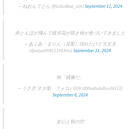
— ねおんてとら (@LotusBud_ism)
September 11, 2024
赤とんぼが飛んで彼岸花が咲き柿が色づいてきました
— あくあ・まりん（花梨）揺れたけど大丈夫
(@aqua008111983ms)
September 11, 2024
秋「残像だ」
— うさぎ/ネタ垢 フォロバ100 (@DoubutuRyu36172)
September 8, 2024
女心と秋の空