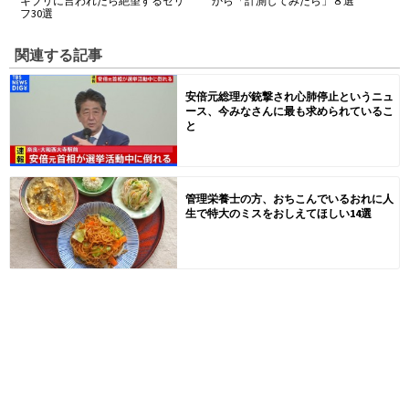
キブリに言われたら絶望するセリ
から「計測してみたら」８選
フ30選
関連する記事
安倍元総理が銃撃され心肺停止というニュ
ース、今みなさんに最も求められているこ
と
管理栄養士の方、おちこんでいるおれに人
生で特大のミスをおしえてほしい14選