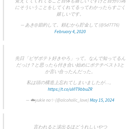
覚えててくれてること自体も嬉しいですけど自分の為
にそういうことをしてくれてるってわかったらすごく
嬉しいです。
— あき@節約して。頼むから貯金して (@Sd7776)
February 4, 2020
先日「ピザポテト好きやろ」って。なんで知ってるん
だっけ？と思ったら付き合い始めにポテチベスト3と
か言い合ったんだった。
私は頭の構造上忘れてしまいましたが…。
https://t.co/uVIT9bbuZR
— ☁️yukie no✨ (@alcoholic_love)
May 15, 2024
言われると涙出るほどうれしいやつ