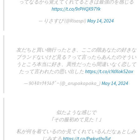
ってなるから覚えてくれてるときは最強の‌‌‌を感じる
https://t.co/9rPHQX97Yk
— りさすぴ (@Risaspi)
May 14, 2024
友だちと買い物行ったとき、ここの階あなたの好きな
ブランドないけど見る？って言ったらあんたのそうい
うところ本当に好き、異性だったら間違いなく恋して
たって言われたの思い出した
https://t.co/cYdXok52ax
— 90ｷﾛｯｸｷﾗﾑｸﾞｰ (@_arupakapaka_)
May 14, 2024
似たような感じで
｢その服初めて見た！｣
私が何を着ているのか見てくれているんだなぁとしみ
じみする
https://t.co/PwkvdhyTut