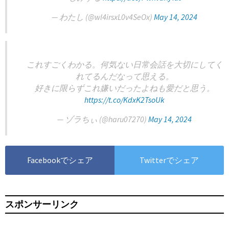
— わたし (@wl4irsxL0v4SeOx)
May 14, 2024
これすごくわかる。何気ない日常会話を大切にしてく
れてるんだなって思える。
好きに限らずこれ嫌いだったよねも愛だと思う。
https://t.co/KdxK2TsoUk
— ゾラちぃ‍️ (@haru07270)
May 14, 2024
Facebookでシェア
Twitterでシェア
スポンサーリンク