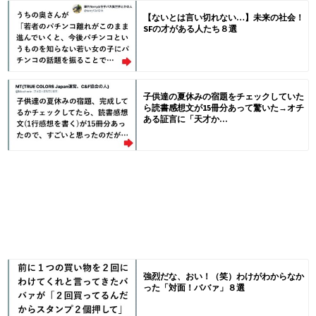
【ないとは言い切れない…】未来の社会！
SFの才がある人たち８選
子供達の夏休みの宿題をチェックしていた
ら読書感想文が15冊分あって驚いた→オチ
ある証言に「天才か...
強烈だな、おい！（笑）わけがわからなか
った「対面！ババァ」８選