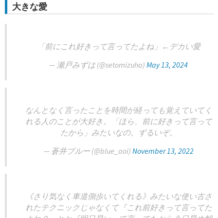
大きな愛
「前にこれ好きって言ってたよね」←デカい愛
— 瀬戸みずは (@setomizuha)
May 13, 2024
なんとなく言ったことを時間が経っても覚えていてく
れる人のことが大好き。「ほら、前に好きって言って
たから」みたいなの。ずるいぞ。
— 蒼井ブルー (@blue_aoi)
November 13, 2022
《さり気なく車道側歩いてくれる》みたいな使い古さ
れたテクニックじゃなくて『これ前好きって言ってた