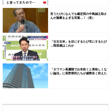
言うたびになんでも鑑定団の中島誠之助さ
んが脳裏をよぎる言葉…！（笑）
「古古古米」を目にするたび耳にするたび
→既視感はこれか
「タワマン高層階でお米炊くと美味しくな
い論法」に長野県民たちが威勢良く吠えた