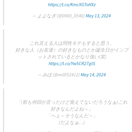
https://t.co/KmcXGToHXz
— よよなぎ (@0000_0540)
May 13, 2024
これ言える人は同性モテもすると思う。
好きな人（お友達）の好きなものとか誕生日がインプ
ットされているとかなり強い(笑)
https://t.co/Yw5CR27gtS
— みほ (@mii052412)
May 14, 2024
「(前も何回か言ったけど覚えてないだろうなぁ)これ
好きなんだよね～」
「へぇ～そうなんだ～」
(だよなぁ…)