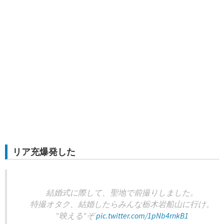
リア充爆発した
結婚式に際して、聖地で前撮りしました。
特撮オタク、結婚したらみんな栃木岩船山に行け。
"映える"ぞ
pic.twitter.com/1pNb4rnkB1