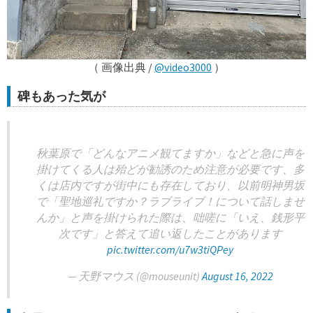
（ 画像出典 /
@video3000
）
碑もあった気が
秋葉原で「どんなアニメ観てますか」などと急に声を
掛けてくる人は殆どが勧誘のため注意が必要です、多
くは店内ですが街中にも存在しており、以前明神男坂
で「聖地巡礼ですか？ラブライブ！について話しませ
んか」と声を掛けられた際は、咄嗟に「いえ、銭形平
次です」と答えて追い返したことがあります
pic.twitter.com/u7w3tiQPey
— 天野マウス (@mouseunit)
August 16, 2022