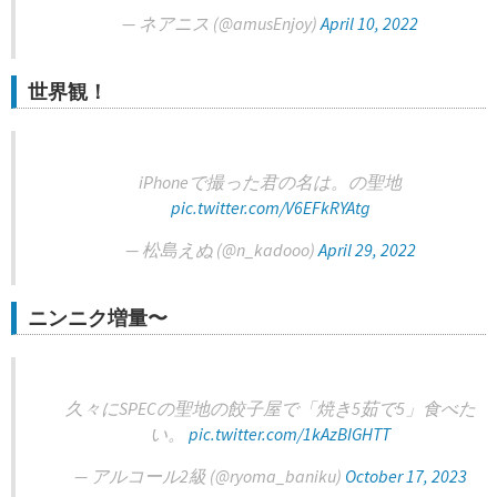
— ネアニス (@amusEnjoy)
April 10, 2022
世界観！
iPhoneで撮った君の名は。の聖地
pic.twitter.com/V6EFkRYAtg
— 松島えぬ (@n_kadooo)
April 29, 2022
ニンニク増量〜
久々にSPECの聖地の餃子屋で「焼き5茹で5」食べた
い。
pic.twitter.com/1kAzBIGHTT
— アルコール2級 (@ryoma_baniku)
October 17, 2023