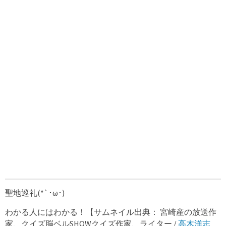
聖地巡礼(*`･ω･)ゞ
わかる人にはわかる！【サムネイル出典： 宮崎産の放送作
家、クイズ脳ベルSHOWクイズ作家、ライター /
高木洋志