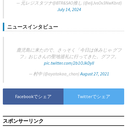
— 元レジスタツナ@BTR&SAO推し (@eljJvsOv3NwKbrd)
July 14, 2024
ニュースインタビュー
鹿児島に来たので、さっそく「今日は休みじゃ グフ
フ」おじさんの聖地巡礼に行ってきた。グフフ。
pic.twitter.com/2b1OJkDyll
— 村中 (@ayatakaa_chan)
August 27, 2021
Facebookでシェア
Twitterでシェア
スポンサーリンク