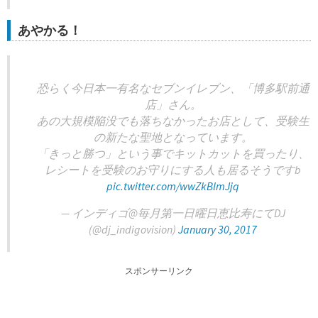
あやかる！
恐らく今日本一有名なセブンイレブン、「博多駅前通
店」さん。
あの大規模陥没でも落ちなかったお店として、受験生
の新たな聖地となっています。
「きっと勝つ」という事でキットカットを買ったり、
レシートを受験のお守りにする人も居るそうですb
pic.twitter.com/wwZkBlmJjq
— インディゴ@毎月第一日曜日恵比寿にてDJ
(@dj_indigovision)
January 30, 2017
スポンサーリンク