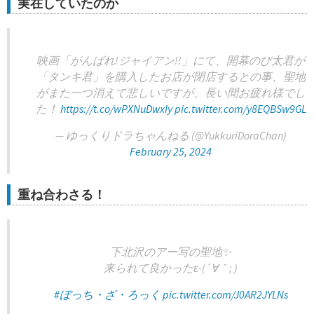
実在していたのか
映画「がんばれ!ジャイアン!!」にて、開幕のび太君が
「タンキ君」を購入したお店が閉店するとの事、聖地
がまた一つ消えて悲しいですが、長い間お疲れ様でし
た！
https://t.co/wPXNuDwxIy
pic.twitter.com/y8EQBSw9GL
— ゆっくりドラちゃんねる (@YukkuriDoraChan)
February 25, 2024
重ね合わさる！
下北沢のアー写の聖地✨
来られて良かったε-(´∀｀; )
#ぼっち・ざ・ろっく
pic.twitter.com/J0AR2JYLNs