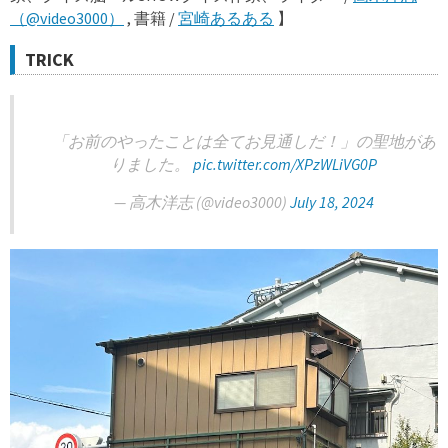
（@video3000）
, 書籍 /
宮崎あるある
】
TRICK
「お前のやったことは全てお見通しだ！」の聖地があ
りました。
pic.twitter.com/XPzWLiVG0P
— 高木洋志 (@video3000)
July 18, 2024