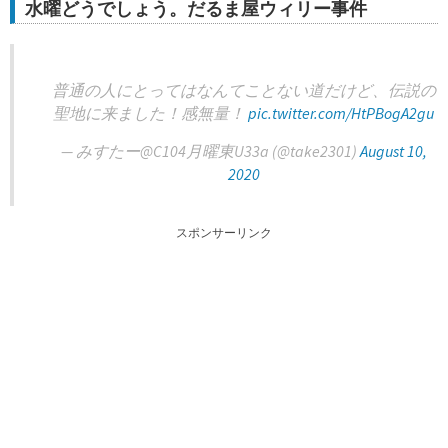
水曜どうでしょう。だるま屋ウィリー事件
普通の人にとってはなんてことない道だけど、伝説の
聖地に来ました！感無量！
pic.twitter.com/HtPBogA2gu
— みすたー@C104月曜東U33a (@take2301)
August 10,
2020
スポンサーリンク