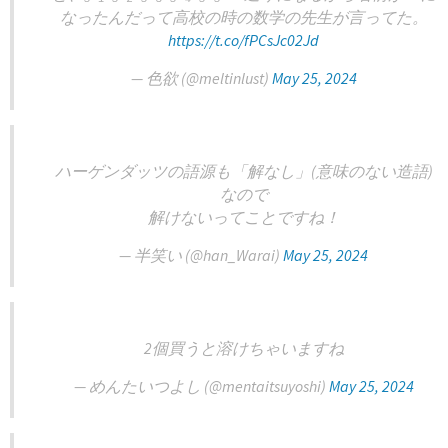
なったんだって高校の時の数学の先生が言ってた。
https://t.co/fPCsJc02Jd
— 色欲 (@meltinlust)
May 25, 2024
ハーゲンダッツの語源も「解なし」(意味のない造語)
なので
解けないってことですね！
— 半笑い (@han_Warai)
May 25, 2024
2個買うと溶けちゃいますね
— めんたいつよし (@mentaitsuyoshi)
May 25, 2024