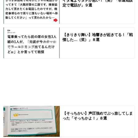
イタ電よりタチが悪い！（笑）「非通知設
定で電話が」９選
【きりきり舞い】地響きが起きてる！「戦
慄した…（笑）」８選
【そっちかい】声圧強めでぶっ放してしま
った「そっちかよ！」８選