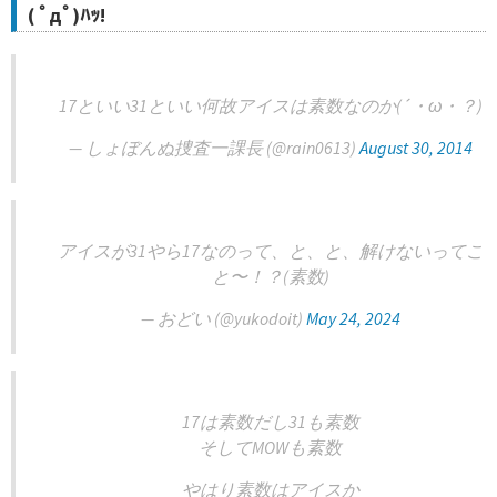
( ﾟдﾟ)ﾊｯ!
17といい31といい何故アイスは素数なのか(´・ω・？)
— しょぼんぬ捜査一課長 (@rain0613)
August 30, 2014
アイスが31やら17なのって、と、と、解けないってこ
と〜！？(素数)
— おどい (@yukodoit)
May 24, 2024
17は素数だし31も素数
そしてMOWも素数
やはり素数はアイスか