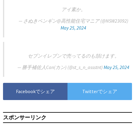
アイ素か。
— さぬきペンギン@高性能住宅マニア (@NSW23092)
May 25, 2024
セブンイレブンで売ってるのも頷けます。
— 勝手補佐人Can(カン) (@st_s_n_assstnt)
May 25, 2024
Facebookでシェア
Twitterでシェア
スポンサーリンク