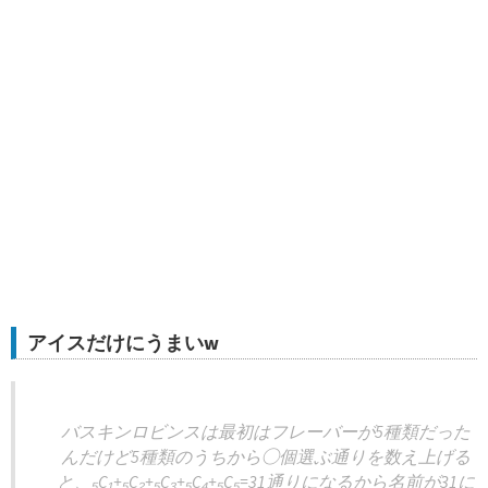
アイスだけにうまいw
バスキンロビンスは最初はフレーバーが5種類だった
んだけど5種類のうちから◯個選ぶ通りを数え上げる
と、₅C₁+₅C₂+₅C₃+₅C₄+₅C₅=31通りになるから名前が31に