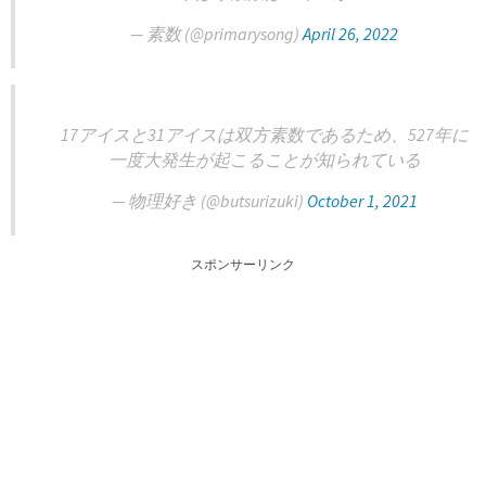
— 素数 (@primarysong)
April 26, 2022
17アイスと31アイスは双方素数であるため、527年に
一度大発生が起こることが知られている
— 物理好き (@butsurizuki)
October 1, 2021
スポンサーリンク