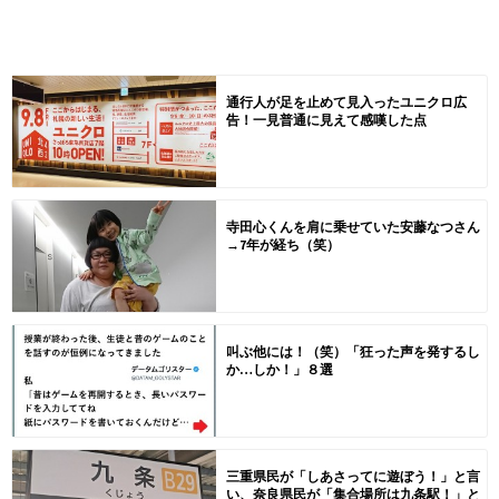
通行人が足を止めて見入ったユニクロ広
告！一見普通に見えて感嘆した点
寺田心くんを肩に乗せていた安藤なつさん
→7年が経ち（笑）
叫ぶ他には！（笑）「狂った声を発するし
か…しか！」８選
三重県民が「しあさってに遊ぼう！」と言
い、奈良県民が「集合場所は九条駅！」と