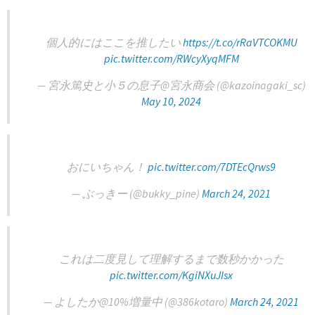
個人的にはここを推したい
https://t.co/rRaVTCOKMU
pic.twitter.com/RWcyXyqMFM
— 宮永篤史と小５の息子@宮永商会 (@kazoinagaki_sc)
May 10, 2024
おにいちゃん！
pic.twitter.com/7DTEcQrws9
— ぶっきー (@bukky_pine)
March 24, 2021
これは二度見して理解するまで数秒かかった
pic.twitter.com/KgiNXuJIsx
— よしたか@10%増量中 (@386kotaro)
March 24, 2021