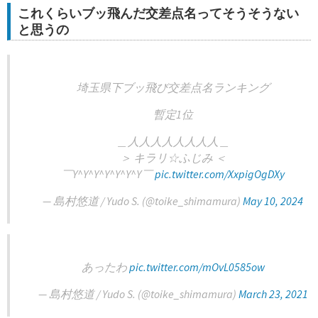
これくらいブッ飛んだ交差点名ってそうそうない
と思うの
埼玉県下ブッ飛び交差点名ランキング
暫定1位
＿人人人人人人人人＿
＞ キラリ☆ふじみ ＜
￣Y^Y^Y^Y^Y^Y^Y￣
pic.twitter.com/XxpigOgDXy
— 島村悠道 / Yudo S. (@toike_shimamura)
May 10, 2024
あったわ
pic.twitter.com/mOvL0585ow
— 島村悠道 / Yudo S. (@toike_shimamura)
March 23, 2021