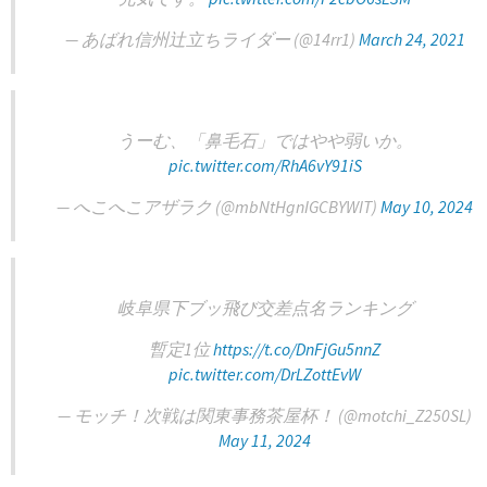
— あばれ信州辻立ちライダー (@14rr1)
March 24, 2021
うーむ、「鼻毛石」ではやや弱いか。
pic.twitter.com/RhA6vY91iS
— へこへこアザラク (@mbNtHgnIGCBYWIT)
May 10, 2024
岐阜県下ブッ飛び交差点名ランキング
暫定1位
https://t.co/DnFjGu5nnZ
pic.twitter.com/DrLZottEvW
— モッチ！次戦は関東事務茶屋杯！ (@motchi_Z250SL)
May 11, 2024