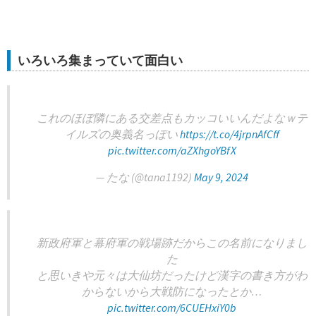
いろいろ集まっていて面白い
これのほぼ隣にある交差点もカッコいいんだよなｗテ
イルズの奥義名っぽい
https://t.co/4jrpnAfCff
pic.twitter.com/aZXhgoYBfX
— たな (@tana1192)
May 9, 2024
新政府軍と幕府軍の戦場跡だからこの名前になりまし
た
と思いきや元々は大仙坊だったけど漢字の書き方がわ
からないから大戦防になったとか…
pic.twitter.com/6CUEHxiY0b