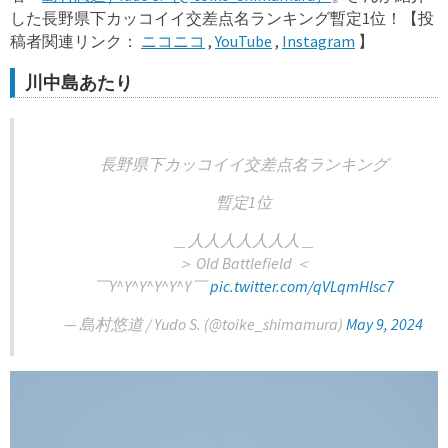
した長野県下カッコイイ交差点名ランキング暫定1位！【投
稿者関連リンク：
ニコニコ
,
YouTube
,
Instagram
】
川中島あたり
長野県下カッコイイ交差点名ランキング
暫定1位
＿人人人人人人人＿
＞ Old Battlefield ＜
￣Y^Y^Y^Y^Y^Y￣
pic.twitter.com/qVLqmHlsc7
— 島村悠道 / Yudo S. (@toike_shimamura)
May 9, 2024