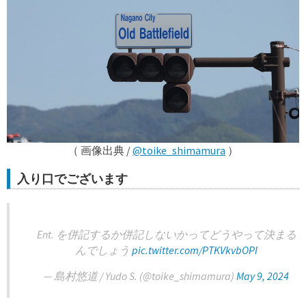
（ 画像出典 /
@toike_shimamura
）
入り口でございます
Ent. を併記するか併記しないかってどうやって決まる
んでしょう
pic.twitter.com/PTKVkvbOPI
— 島村悠道 / Yudo S. (@toike_shimamura)
May 9, 2024