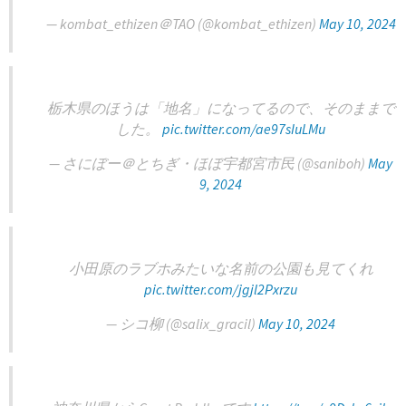
— kombat_ethizen＠TAO (@kombat_ethizen)
May 10, 2024
栃木県のほうは「地名」になってるので、そのままで
した。
pic.twitter.com/ae97sIuLMu
— さにぼー＠とちぎ・ほぼ宇都宮市民 (@saniboh)
May
9, 2024
小田原のラブホみたいな名前の公園も見てくれ
pic.twitter.com/jgjl2Pxrzu
— シコ柳 (@salix_gracil)
May 10, 2024