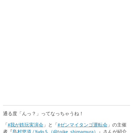
通る度「んっ？」ってなっちゃうね！
「
#我が鉄玩実演会
」と「
#ゼンマイタンゴ運転会
」の主催
者『
島村悠道 / Yudo S.（@toike_shimamura）
』さんが紹介