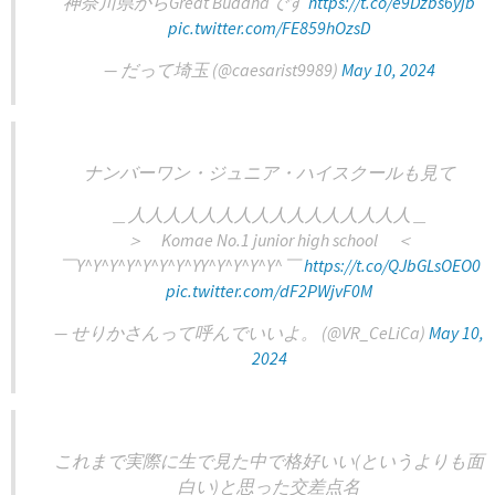
神奈川県からGreat Buddhaです
https://t.co/e9Dzbs6yjb
pic.twitter.com/FE859hOzsD
— だって埼玉 (@caesarist9989)
May 10, 2024
ナンバーワン・ジュニア・ハイスクールも見て
＿人人人人人人人人人人人人人人人人＿
＞ Komae No.1 junior high school ＜
￣Y^Y^Y^Y^Y^Y^Y^YY^Y^Y^Y^Y^￣
https://t.co/QJbGLsOEO0
pic.twitter.com/dF2PWjvF0M
— せりかさんって呼んでいいよ。 (@VR_CeLiCa)
May 10,
2024
これまで実際に生で見た中で格好いい(というよりも面
白い)と思った交差点名