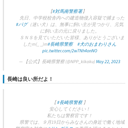
【
#対馬南警察署
】
先日、中学校校舎内への建造物侵入容疑で捕まった
#パグ
（迷い犬）は、無事に飼い主が見つかり、元気
に飼い主の元に戻りました。
ＳＮＳを見ていただいた皆様、ありがとうございま
したm(_ _)m
#長崎県警察
#犬のおまわりさん
pic.twitter.com/2w7Nh4onNO
— 【公式】長崎県警察 (@NPP_kikaku)
May 22, 2023
長崎は良い所だよ！
【
#長崎県警察
】
安心してください！
私たちは警察官です！
県警では、９月19日からみなさんの身近で働く地域