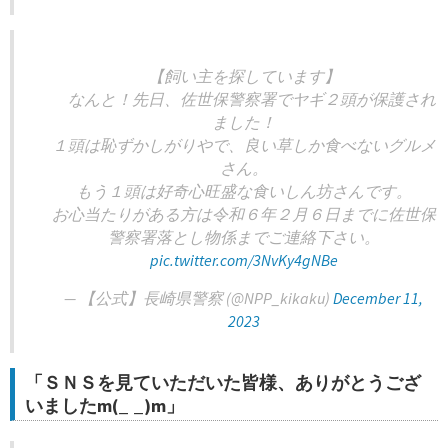
【飼い主を探しています】
なんと！先日、佐世保警察署でヤギ２頭が保護され
ました！
１頭は恥ずかしがりやで、良い草しか食べないグルメ
さん。
もう１頭は好奇心旺盛な食いしん坊さんです。
お心当たりがある方は令和６年２月６日までに佐世保
警察署落とし物係までご連絡下さい。
pic.twitter.com/3NvKy4gNBe
— 【公式】長崎県警察 (@NPP_kikaku)
December 11,
2023
「ＳＮＳを見ていただいた皆様、ありがとうござ
いましたm(_ _)m」