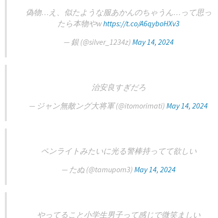
偽物…え、似たような服あかんのちゃうん…って思っ
たら本物やw
https://t.co/A6qyboHXv3
— 銀 (@silver_1234z)
May 14, 2024
治安良すぎだろ
— ジャン無敵ング大将軍 (@itomorimati)
May 14, 2024
ペンライトみたいに光る警棒持ってて欲しい
— たぬ (@tamupom3)
May 14, 2024
やってること小学生男子って感じで微笑ましい