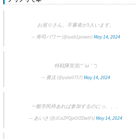
お巡りさん。不審者が3人います。
— 寿司パワー (@sush1power)
May 14, 2024
特戦隊笑笑(*´ω｀*)
— 勇汰 (@yuta0757)
May 14, 2024
一般市民枠あれば参加するのにっ、、、
— あいさ (@JCaZPQpGYZDwIFs)
May 14, 2024