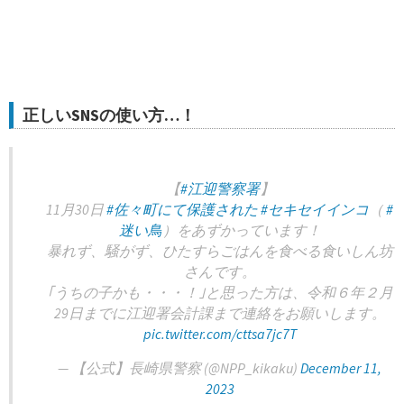
正しいSNSの使い方…！
【
#江迎警察署
】
11月30日
#佐々町にて保護された
#セキセイインコ
（
#
迷い鳥
）をあずかっています！
暴れず、騒がず、ひたすらごはんを食べる食いしん坊
さんです。
｢うちの子かも・・・！｣と思った方は、令和６年２月
29日までに江迎署会計課まで連絡をお願いします。
pic.twitter.com/cttsa7jc7T
— 【公式】長崎県警察 (@NPP_kikaku)
December 11,
2023