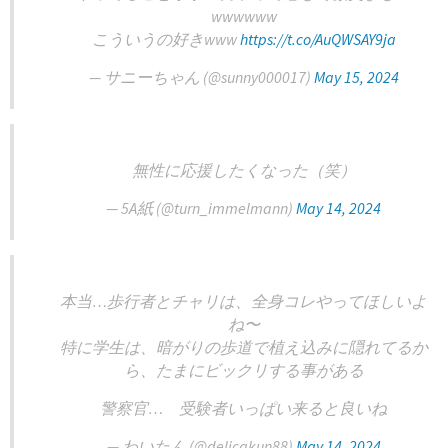
wwwwww
こういうの好きwww
https://t.co/AuQWSAY9ja
— サニーちゃん (@sunny000017)
May 15, 2024
無性に応援したくなった（笑）
— 5A紙 (@turn_immelmann)
May 14, 2024
本当…歩行者とチャリは、全身コレやってほしいよ
ね〜
特に学生は、暗がりの歩道で植え込みに隠れてるか
ら、たまにビックリする事がある‍
警察官… 受験者いっぱい来ると良いね
— わいたん (@delicakun88)
May 14, 2024