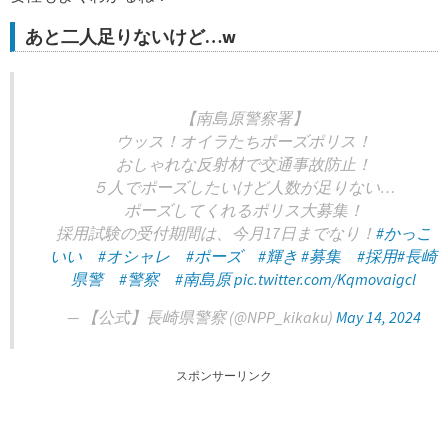
あと二人足りないけど…w
【南島原警察署】
ウッス！オイラたちポーズポリス！
おしゃれな反射材で交通事故防止！
５人でポーズしたいけど人数が足りない…
ポーズしてくれるポリス大募集！
採用試験の受付期間は、今月17日までなり！
#かっこ
いい
#オシャレ
#ポーズ
#輝き
#募集
#採用
#長崎
県警
#警察
#南島原
pic.twitter.com/Kqmovaigcl
— 【公式】長崎県警察 (@NPP_kikaku)
May 14, 2024
スポンサーリンク