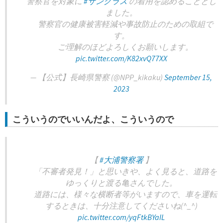
警察官を対象に
#サングラス
の着用を認めることとし
ました。
警察官の健康被害軽減や事故防止のための取組で
す。
ご理解のほどよろしくお願いします。
pic.twitter.com/K82xvQ77XX
— 【公式】長崎県警察 (@NPP_kikaku)
September 15,
2023
こういうのでいいんだよ、こういうので
【
#大浦警察署
】
「不審者発見！」と思いきや、よく見ると、道路を
ゆっくりと渡る亀さんでした。
道路には、様々な横断者等がいますので、車を運転
するときは、十分注意してくださいね(^_^)
pic.twitter.com/yqFtkBYaIL