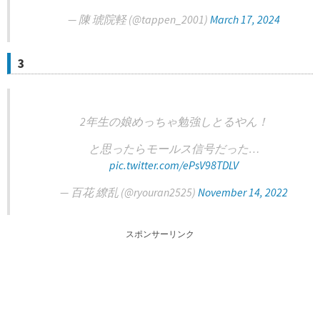
— 陳 琥院軽 (@tappen_2001)
March 17, 2024
3
2年生の娘めっちゃ勉強しとるやん！
と思ったらモールス信号だった…
pic.twitter.com/ePsV98TDLV
— 百花 繚乱 (@ryouran2525)
November 14, 2022
スポンサーリンク