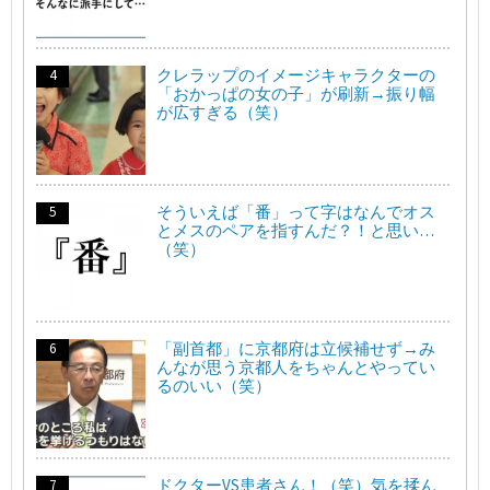
クレラップのイメージキャラクターの
「おかっぱの女の子」が刷新→振り幅
が広すぎる（笑）
そういえば「番」って字はなんでオス
とメスのペアを指すんだ？！と思い…
（笑）
「副首都」に京都府は立候補せず→み
んなが思う京都人をちゃんとやってい
るのいい（笑）
ドクターVS患者さん！（笑）気を揉ん