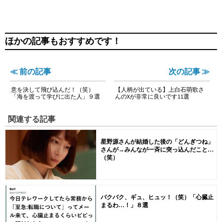
ほかの記事もおすすめです！
≪ 前の記事
次の記事 ≫
意を決して飛び込んだ！（笑）
【人柄が出ている】上白石萌歌さ
「海を渡って学びに出た人」９選
んのXが非常に良いです11選
関連する記事
星野源さんが結婚した後の「どんぎつね」
さんが→みんなが一斉に突っ込んだこと…
（笑）
バクバク、ギュ、ヒュッ！（笑）「心臓止
まるわ…！」８選