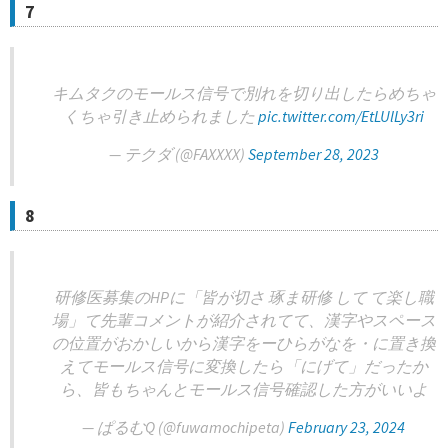
7
キムタクのモールス信号で別れを切り出したらめちゃ
くちゃ引き止められました
pic.twitter.com/EtLUlLy3ri
— テクダ (@FAXXXX)
September 28, 2023
8
研修医募集のHPに「皆が切さ 琢ま研修 して て楽し職
場」て先輩コメントが紹介されてて、漢字やスペース
の位置がおかしいから漢字をーひらがなを・に置き換
えてモールス信号に変換したら「にげて」だったか
ら、皆もちゃんとモールス信号確認した方がいいよ
— ぱるむQ (@fuwamochipeta)
February 23, 2024