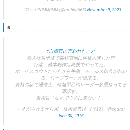
— マハ✨PPMMPMM (@mahha666)
November 9, 2023
6
#自衛官に言われたこと
新入社員研修で某駐屯地に体験入隊した時
行進、基本動作は高校でやってた。
ボーイスカウトだったから手旗、モールス信号がわか
る、ロープワークが出来る。
資格の話で通信士、特無甲乙丙レーダー多重持ってる
事話す。
自衛官「なんでウチに来ない！」
— えがら☆えがら家 技術書典16 （う12） (@egara)
June 30, 2016