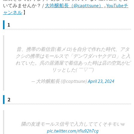
いてみませんか？ /
大吟醸船長（@capttsune）
,
YouTubeチ
ャンネル
】
1
昔、携帯の着信音(着メロ)を自分で作れた時代、アタ
クシの携帯はモールスで「デンワダハヤクデロ」と入
れていた。呉の居酒屋で着信あった時は店の空気がピ
リッとした( ￣▽￣)
— 大吟醸船長 (@capttsune)
April 23, 2024
2
隣の友達モールス信号で入力しててくそキモいw
pic.twitter.com/rfiu92h7cg