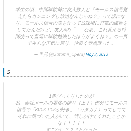
学生の頃、中間試験前に友人数人と「モールス信号覚
えたらカンニングし放題なんじゃね？」って話にな
り、モールス信号の表を作って放課後に打電の練習を
してたんだけど、友人Aの「……なあ、これ覚える時
間使って普通に試験勉強したほうがよくね？」の一言
でみんな正気に戻り、仲良く赤点取った。
— 里見 (@Satomii_Opera)
May 2, 2012
5
1番びっくりしたのが
私、会社メールの署名の飾り（上下）部分にモールス
信号で「BUCK-TICKが好き」（カタカナ）ってしてて
それに気づいた人がいて、話しかけてくれたことか
な！！！！！
すごない？？？となった