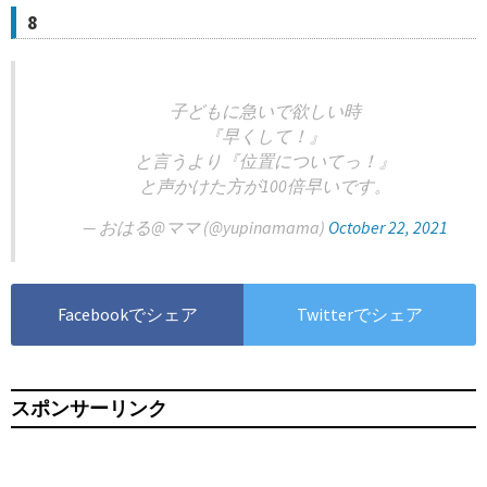
8
子どもに急いで欲しい時
『早くして！』
と言うより『位置についてっ！』
と声かけた方が100倍早いです。
— おはる@ママ (@yupinamama)
October 22, 2021
Facebookでシェア
Twitterでシェア
スポンサーリンク