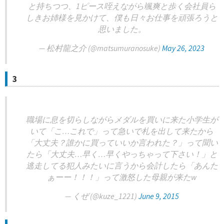
と持ちつつ、1ピース咥えながら颯爽と歩く会社員ら
しきお姉様を見かけて、僕も日々お仕事を頑張ろうと
思いました。
— 松村龍之介 (@matsumuranosuke)
May 26, 2023
3
職場に息を切らしながらメダルを買いに来た小学生が
いて「こ…これで」って急いで札を出して来たから
「大丈夫？誰かに買っていいか言われた？」って聞い
たら「大丈夫…早く…早くやっちゃって下さい！」と
逃走してる犯人みたいに言うから会計したら「あんた
ぁーー！！！」って激怒した母親が来たw
— くぜ (@kuze_1221)
June 9, 2015