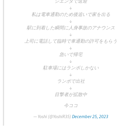
シエンタで送迎
↓
私は電車通勤のため後追いで家を出る
↓
駅に到着した瞬間に人身事故のアナウンス
↓
上司に電話して臨時で車通勤の許可をもらう
↓
急いで帰宅
↓
駐車場にはランボしかない
↓
ランボで出社
↓
目撃者が拡散中
今ココ
— Yoshi (@YoshiR35)
December 25, 2023