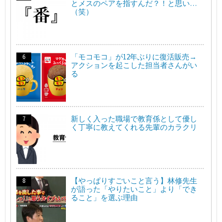
とメスのペアを指すんだ？！と思い…
（笑）
「モコモコ」が12年ぶりに復活販売→
アクションを起こした担当者さんがい
る
新しく入った職場で教育係として優し
く丁寧に教えてくれる先輩のカラクリ
【やっぱりすごいこと言う】林修先生
が語った「やりたいこと」より「でき
ること」を選ぶ理由