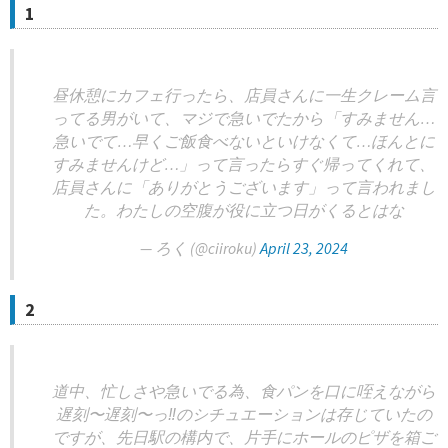
1
昼休憩にカフェ行ったら、店員さんに一生クレーム言
ってる男がいて、マジで急いでたから「すみません…
急いでて…早くご飯食べないといけなくて…ほんとに
すみませんけど…」って言ったらすぐ帰ってくれて、
店員さんに「ありがとうございます」って言われまし
た。わたしの空腹が役に立つ日がくるとはな
— ろく (@ciiroku)
April 23, 2024
2
道中、忙しさや急いでる為、食パンを口に咥えながら
遅刻〜遅刻〜っ‼︎のシチュエーションは存じていたの
ですが、先日駅の構内で、片手にホールのピザを箱ご