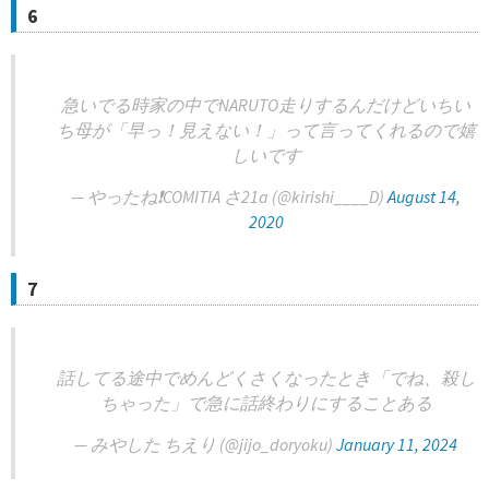
6
急いでる時家の中でNARUTO走りするんだけどいちい
ち母が「早っ！見えない！」って言ってくれるので嬉
しいです
— やったね❗️COMITIA さ21a (@kirishi____D)
August 14,
2020
7
話してる途中でめんどくさくなったとき「でね、殺し
ちゃった」で急に話終わりにすることある
— みやした ちえり (@jijo_doryoku)
January 11, 2024